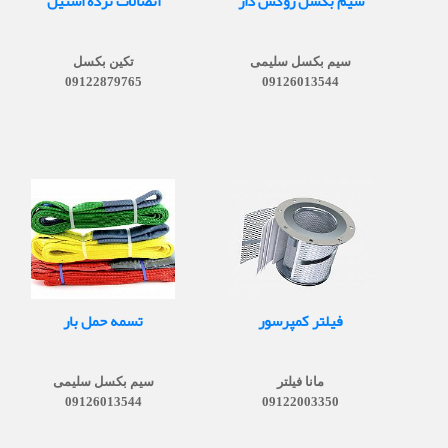
سیم بکسل روکش دار
اتصالات نرده استیل
سیم بکسل سلیمی
تکین بکسل
09122879765
09126013544
فیلتر کمپرسور
تسمه حمل بار
مانا فیلتر
سیم بکسل سلیمی
09126013544
09122003350