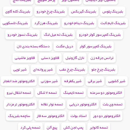
بلبرینگ پلوس
بلبرینگ گیربکس
بلبرینگ چرخ خودرو
بلبرینگ کله گاوی
بلبرینگ تایم ثابت
بلبرینگ دینام خودرو
بلبرینگ هرزگرد
بلبرینگ تلسکوپی
بلبرینگ کمپرسور کولر خودرو
بلبرینگ ته میل لنگ
بلبرینگ نسوز خودرو
بلبرینگ کمپرسور کولر
دریل مگنت
دستگاه بسته بندی نان
ترانس جرقه زن
نازل گازوئیل
قلاویز دستی
قلاویز ماشینی
بلبرینگ چرخ جلو
بلبرینگ چرخ عقب
شیر پروانه ای
شیر توپی
شیر کشویی
شیر برقی
شیر یکطرفه
شیر سوزنی
الکتروموتور ضد انفجار
الکتروموتور دو سرعته
تسمه تایمینگ
تسمه v شکل
تسمه انتقال نیرو
تسمه وی بلت
الکتروموتور دریایی
تسمه نوار نقاله
الکتروموتور ترمزدار
الکتروموتور دو دور
استاد بولت
الکتروموتور سه فاز
ساچمه بلبرینگ
تسمه کانوایر
پمپ لجن کش
پیچ آلن
تسمه پلی کرد