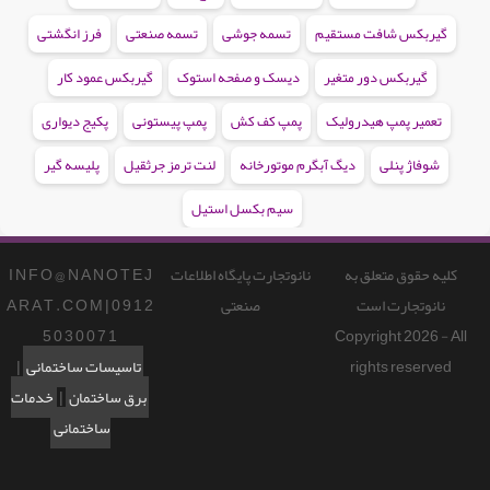
گیربکس شافت مستقیم
تسمه جوشی
تسمه صنعتی
فرز انگشتی
گیربکس دور متغیر
دیسک و صفحه استوک
گیربکس عمود کار
تعمیر پمپ هیدرولیک
پمپ کف کش
پمپ پیستونی
پکیج دیواری
شوفاژ پنلی
دیگ آبگرم موتورخانه
لنت ترمز جرثقیل
پلیسه گیر
سیم بکسل استیل
کلیه حقوق متعلق به
نانوتجارت پایگاه اطلاعات
I N F O @ N A N O T E J
نانوتجارت است
صنعتی
A R A T . C O M | 0 9 1 2
5 0 3 0 0 7 1
Copyright 2026 - All
rights reserved
تاسیسات ساختمانی
|
برق ساختمان
|
خدمات
ساختمانی