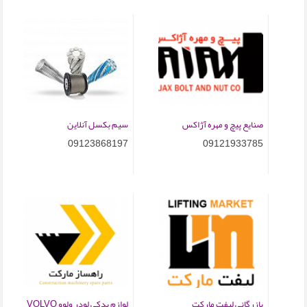
صنایع پیچ و مهره آژاکس
سیم بکسل آنلاین
09123868197
09121933785
بازرگانی لیفت مارکت
لوازم یدکی لودر ولوو VOLVO