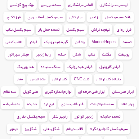
اینسرت تراشکاری
الماس تراشکاری
تسمه برزنتی
نوک پیچ گوشتی
بافت سیم بکسل
زنجیر
مهارکش
سیم بکسل آسانسوری
فرز تک پر
فرز اره ای
تیغچه تراش
سیم بکسل
تسمه حمل بار
سیم بکسل نتاب
تسمه
Marine Ropes
یاتاقان
گیره هیدرولیک
فیلتر
طناب کنفی
پولیفت
مگنت
قلاب
شگل
حلقه
رابط زنجیر
فیلتر سپراتور
فیلتر گازوئیل
فیلتر هیدرولیک
سنگ سنباده
هد بورینگ
دنباله کف تراش
کلت CNC
کف تراش
مته الماس
مغار
ابزار هنرستان
ابزار فنی حرفه ای
لوازم اندازه گیری
هلی کویل
سه نظام
چهار نظام
سه نظام اتومات
فنر قالب سازی
تیغ اره
حدیده
مته شیشه
تسمه جغجغه
زنجیر الواتور
زنجیر لنگر
سیم بکسل حفاری
سیم بکسل گالوانیزه گرم
قلاب دینام
شگل نعلی
شگل یو
تیفور