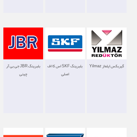
گیربکس ایلماز Yilmaz
بلبرینگ SKF اس کا اف
بلبرينگ JBR جی بی آر
اصلی
چینی