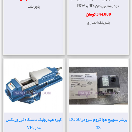
خودروهای پیکان، RD و ROA
پاور بلت
344,000 تومان
بلبرینگ انصاری
پرشر سوییچ هوا کروم شرودر DG 6U
گیره هیدرولیک دستگاه فرز ورتکس
3Z
مدل VH