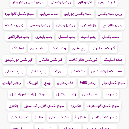
فرچه سیمی
آکومولاتور
جرثقیل دستی
سیم بکسل روکش دار
پرس سیم بکسل
سیم بکسل جورابی
طناب دریایی
سیم بکسل گالوانیزه
زنجیر قلاب کج
بال اسکرو
جرثقیل برقی
جرثقیل سقفی
زنجیر خشکه
بست بکسل
پمپ اسید
پمپ استیل
پمپ پلیمری
پمپ دیافراگمی
گیربکس حلزونی
پیچ متری
واشر تخت
واشر فنری
اسلینگ
حلقه اسلینگ
گیربکس هالو شافت
گیربکس هلیکال
گیربکس خورشیدی
سیم بکسل تاور کرین
بشکه گیر
ورق گیر
پمپ طبقاتی
پمپ دنده ای
سیم بکسل مهار
زنجیر G80
جک زنجیری
وینچ
اورینگ
زنجیر فولادی
زنجیر بار
زنجیر آهنی
زنجیر جرثقیل
سیم بکسل استنلس استیل
سیم بکسل گوستاولف
الکترود
سیم بکسل گاورنر آسانسور
جکلوی
زنجیر کشتارگاهی
شگل U
مگنت صنعتی
قلاویز
تعمیر ترکمتر
باسکول آویز دیجیتال
باسکول آویز
پرشر سوییچ
بلبرینگ کلاچ