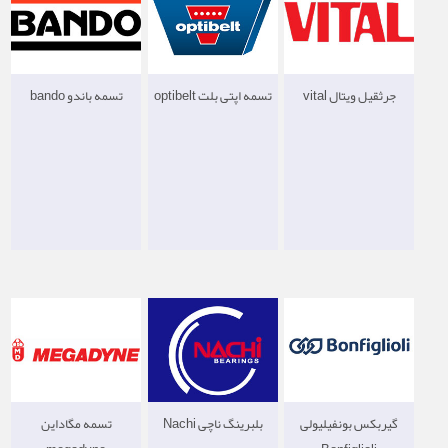
جرثقیل ویتال vital
تسمه اپتی بلت optibelt
تسمه باندو bando
گیربکس بونفیلیولی
بلبرینگ ناچی Nachi
تسمه مگاداین