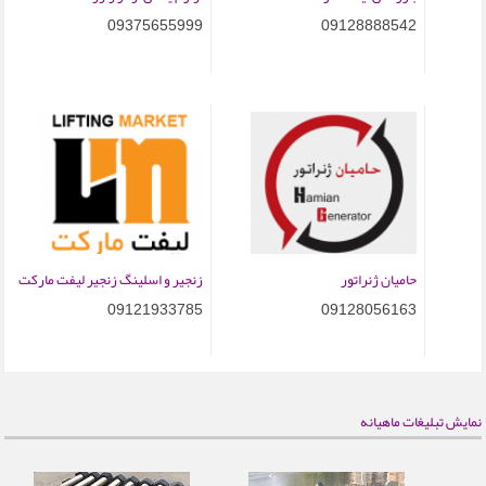
09375655999
09128888542
حامیان ژنراتور
زنجیر و اسلینگ زنجیر لیفت مارکت
09121933785
09128056163
نمایش تبلیغات ماهیانه