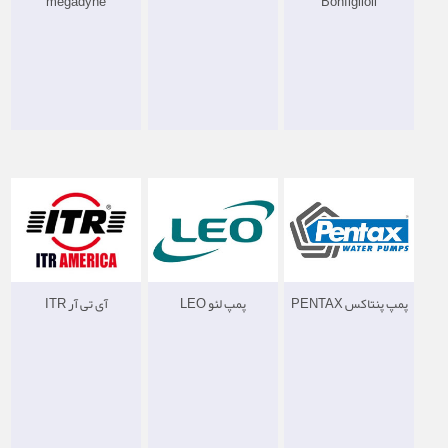
megadyne
Bonfiglioli
پمپ پنتاکس PENTAX
پمپ لئو LEO
آی تی آر ITR