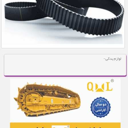
لوازم یدکی موتور دویتس : فروش بوش، پ-