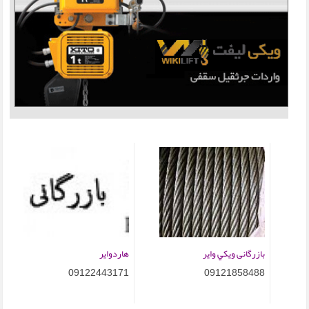
بازرگانی ويكي واير
هاردوایر
09122443171
09121858488