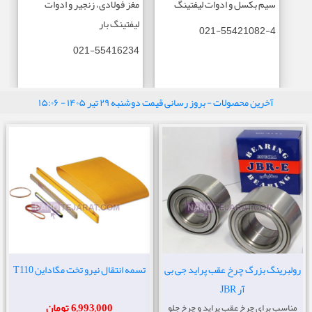
سیم بکسل و ادوات لیفتینگ
مغز فولادی، زنجیر و ادوات
لیفتینگ بار
021-55421082-4
021-55416234
آخرین محصولات - بروز رسانی قیمت دوشنبه ۲۹ تیر ۱۴۰۵ - ۱۵:۰۶
رولبرینگ بزرگ چرخ عقب پراید جی بی
تسمه انتقال نیرو تخت مگاداین T110
آر JBR
6,993,000 تومان
مناسب برای چرخ عقب پراید و چرخ جلو