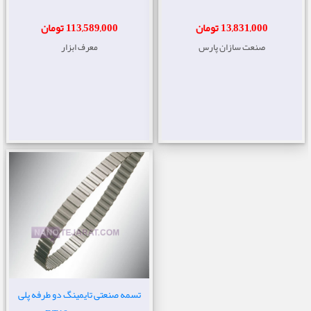
13,831,000 تومان
113,589,000 تومان
صنعت سازان پارس
معرف ابزار
تسمه صنعتی تایمینگ دو طرفه پلی