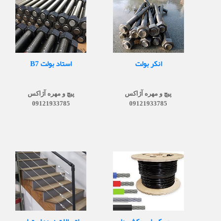
انکر بولت
استاد بولت B7
پیچ و مهره آژاکس
پیچ و مهره آژاکس
09121933785
09121933785