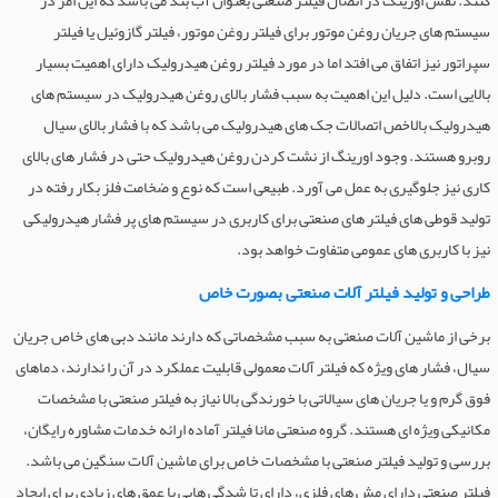
کنند. نقش اورینگ در اتصال فیلتر صنعتی بعنوان آب بند می باشد که این امر در
سیستم های جریان روغن موتور برای فیلتر روغن موتور، فیلتر گازوئیل یا فیلتر
سپراتور نیز اتفاق می افتد اما در مورد فیلتر روغن هیدرولیک دارای اهمیت بسیار
بالایی است. دلیل این اهمیت به سبب فشار بالای روغن هیدرولیک در سیستم های
هیدرولیک بالاخص اتصالات جک های هیدرولیک می باشد که با فشار بالای سیال
روبرو هستند. وجود اورینگ از نشت کردن روغن هیدرولیک حتی در فشار های بالای
کاری نیز جلوگیری به عمل می آورد. طبیعی است که نوع و ضخامت فلز بکار رفته در
تولید قوطی های فیلتر های صنعتی برای کاربری در سیستم های پر فشار هیدرولیکی
نیز با کاربری های عمومی متفاوت خواهد بود.
طراحی و تولید فیلتر آلات صنعتی بصورت خاص
برخی از ماشین آلات صنعتی به سبب مشخصاتی که دارند مانند دبی های خاص جریان
سیال، فشار های ویژه که فیلتر آلات معمولی قابلیت عملکرد در آن را ندارند، دماهای
فوق گرم و یا جریان های سیالاتی با خورندگی بالا نیاز به فیلتر صنعتی با مشخصات
مکانیکی ویژه ای هستند. گروه صنعتی مانا فیلتر آماده ارائه خدمات مشاوره رایگان،
بررسی و تولید فیلتر صنعتی با مشخصات خاص برای ماشین آلات سنگین می باشد.
فیلتر صنعتی دارای مش های فلزی، دارای تا شدگی هایی با عمق های زیادی برای ایجاد