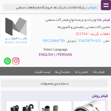
پایگاه اطلاعات شرکت ها، فروشگاه ها و قطعات صنعتی
نانوتجارت
فیلتر مانا
واردات و عرضه انواع فیلتر آلات صنعتی،
ماشین آلات معدنی، راهسازی و کامیون ها
دفعات بازدید : 321554
تلفن
| موبایل
09122004799
021-55425679
Select Language
ENGLISH
| |
PERSIAN
فیلتر مانا
تماس با ما
نمایندگی ها
لیست قیمت
دسته بندی محصولات
فیلتر روغن