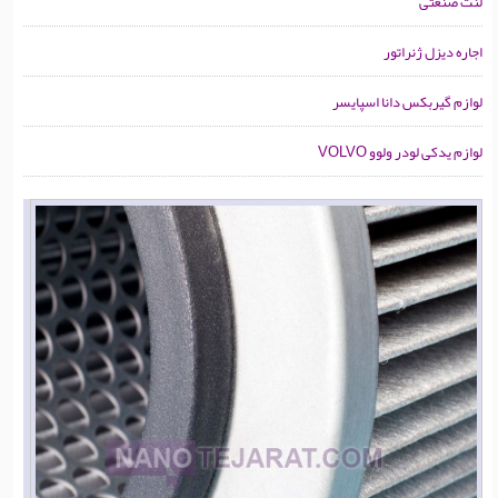
لنت صنعتی
اجاره دیزل ژنراتور
لوازم گیربکس دانا اسپایسر
لوازم یدکی لودر ولوو VOLVO