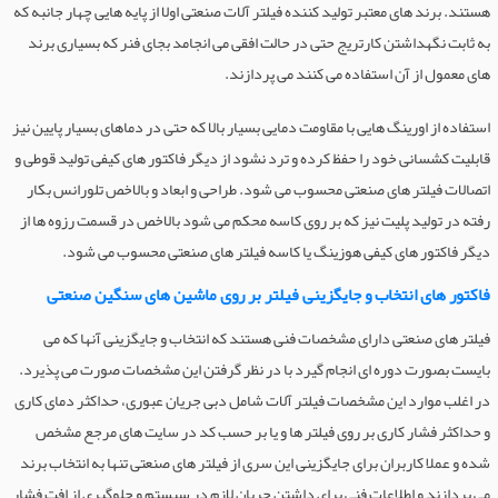
هستند. برند های معتبر تولید کننده فیلتر آلات صنعتی اولا از پایه هایی چهار جانبه که
به ثابت نگهداشتن کارتریج حتی در حالت افقی می انجامد بجای فنر که بسیاری برند
های معمول از آن استفاده می کنند می پردازند.
استفاده از اورینگ هایی با مقاومت دمایی بسیار بالا که حتی در دماهای بسیار پایین نیز
قابلیت کشسانی خود را حفظ کرده و ترد نشود از دیگر فاکتور های کیفی تولید قوطی و
اتصالات فیلتر های صنعتی محسوب می شود. طراحی و ابعاد و بالاخص تلورانس بکار
رفته در تولید پلیت نیز که بر روی کاسه محکم می شود بالاخص در قسمت رزوه ها از
دیگر فاکتور های کیفی هوزینگ یا کاسه فیلتر های صنعتی محسوب می شود.
فاکتور های انتخاب و جایگزینی فیلتر بر روی ماشین های سنگین صنعتی
فیلتر های صنعتی دارای مشخصات فنی هستند که انتخاب و جایگزینی آنها که می
بایست بصورت دوره ای انجام گیرد با در نظر گرفتن این مشخصات صورت می پذیرد.
در اغلب موارد این مشخصات فیلتر آلات شامل دبی جریان عبوری، حداکثر دمای کاری
و حداکثر فشار کاری بر روی فیلتر ها و یا بر حسب کد در سایت های مرجع مشخص
شده و عملا کاربران برای جایگزینی این سری از فیلتر های صنعتی تنها به انتخاب برند
می پردازند و اطلاعات فنی برای داشتن جریان لازم در سیستم و جلوگیری از افت فشار