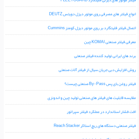
فیلتر موتور های دیزلی فلیتگارد FLEETGUARD
انواع فیلتر های مصرفی روی موتور دیزل دویتس DEUTZ
اتصال فیلتر فلیتگارد بر روی موتور دیزل کومنز Cummins
معرفی فیلتر صنعتی KOMAI چین
برند های ایرانی تولید کننده فیلتر صنعتی
روش افزایش دبی جریان سیال از فیلتر آلات صنعتی
فیلتر روغن بای پس By-Pass صنعتی چیست؟
مقایسه قابلیت های فیلتر های صنعتی تولید چین و اندونزی
افت فشار استاندارد در عملکرد فیلتر سپراتور
فیلتر صنعتی دستگاه های ریچ استاکر Reach Stacker