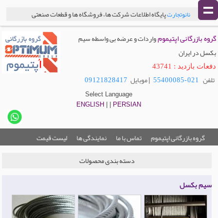
پایگاه اطلاعات شرکت ها، فروشگاه ها و قطعات صنعتی
نانوتجارت
گروه بازرگانی اپتیموم
واردات و عرضه بی واسطه سیم
بکسل در ایران
دفعات بازدید : 43741
تلفن
| موبایل
09121828417
021-55400085
Select Language
ENGLISH
| |
PERSIAN
گروه بازرگانی اپتیموم
تماس با ما
نمایندگی ها
لیست قیمت
دسته بندی محصولات
سیم بکسل