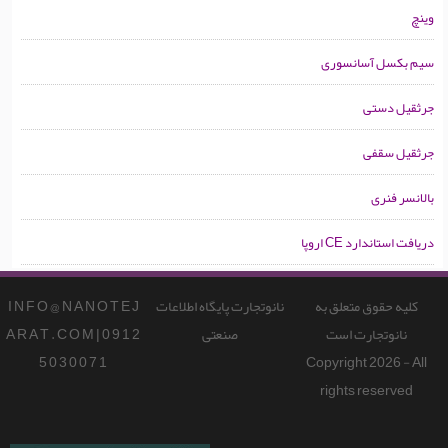
وینچ
سیم بکسل آسانسوری
جرثقیل دستی
جرثقیل سقفی
بالانسر فنری
دریافت استاندارد CE اروپا
کلیه حقوق متعلق به
نانوتجارت پایگاه اطلاعات
I N F O @ N A N O T E J
نانوتجارت است
صنعتی
A R A T . C O M | 0 9 1 2
5 0 3 0 0 7 1
Copyright 2026 - All
rights reserved