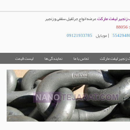
گ زنجیر لیفت مارکت
عرضه انواع جرثقیل سقفی و زنجیر
8
| موبایل
09121933785
گ زنجیر لیفت مارکت
تماس با ما
نمایندگی ها
لیست قیمت