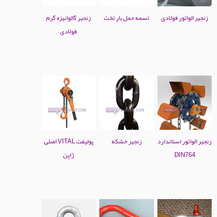
زنجیر الواتور فولادی
تسمه حمل بار تخت
زنجیر گالوانیزه گرم
فولادی
زنجیر الواتور استاندارد
زنجیر خشکه
پولیفت VITAL اصلی
DIN764
ژاپن