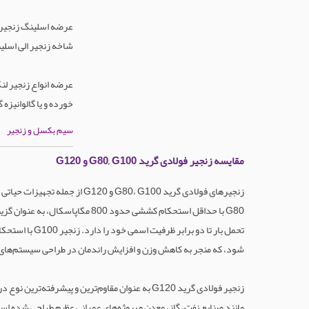
عرضه اسلینگ زنجیر ف
شاخه زنجیر الی اسلینگ ها
عرضه انواع زنجیر لنگ
خورده و یا گالوانیزه 
سیم بکسل و زنجیر
مقایسه زنجیر فولادی گرید G80, G100 و G120
زنجیرهای فولادی گرید  G100
G80 با حداقل استحکام کششی حدود
شود، که منجر به کاهش وزن و افزایش راندمان در طراحی سیستم‌های ب
زنجیر فولادی گرید G120 به عنوان مقاوم‌ترین و پیشرفته‌ترین نوع در این دسته، با مقاومت کششی در حدود 1200 مگاپاسکال، حدود 50 درصد قوی‌تر از
مانند صنایع نفت، گاز، معدن و پروژه‌های عمرانی عظیم طراحی شده اس