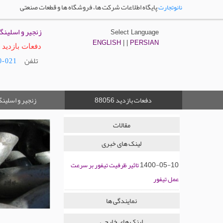
پایگاه اطلاعات شرکت ها، فروشگاه ها و قطعات صنعتی
نانوتجارت
زنجیر و اسلین
Select Language
ENGLISH
| |
PERSIAN
دفعات بازدید : 8056
تلفن
021-55429480
دفعات بازدید
زنجیر و اسلین
88056
مقالات
لینک های خبری
1400-05-10
تاثیر ظرفیت تیفور بر سرعت
عمل تیفور
نمایندگی ها
لینک های خارجی