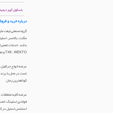
باسکول آویز دیجیت
درباره خرید و فروش
گروه صنعتی لیفت مارک
مگنت، بالانسر، اسلین
TXK ، WEKTO و تعمیرات جرثقیل های دستی زنجیری ویتال در کوتاهترین زمان صورت می پذیرد.
عرضه انواع جرثقیل 
کوتاهترین زمان
عرضه کلیه متعلقات 
فولادی اسلینگ، اتصال
استنلس استیل در کو