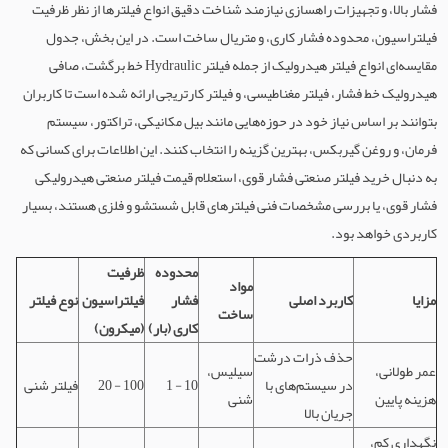
فشار بالا، و تجهیزات راهسازی نیازمند شناخت دقیق انواع فیلترها از نظر ظرفیت
فیلتراسیون، محدوده فشار کاری، و متریال ساخت است. در این بخش، جدول
مقایسه‌ای انواع فیلتر هیدرولیک از جمله فیلتر Hydraulic خط برگشت، صافی
هیدرولیک خط فشار، فیلتر مغناطیسی، و فیلتر کارتریجی ارائه شده است تا کاربران
بتوانند بر اساس نیاز خود در حوزه‌هایی مانند بیل مکانیکی، تراکتور، سیستم
فرمان، و روغن گیربکس، بهترین گزینه را انتخاب کنند. این اطلاعات برای کسانی که
به دنبال خرید فیلتر صنعتی فشار قوی، استعلام قیمت فیلتر صنعتی هیدرولیکی
فشار قوی، یا بررسی مشخصات فنی فیلترهای قابل شستشو و فلزی هستند، بسیار
کاربردی خواهد بود.
محدوده
ظرفیت
مواد
مزایا
کاربرد اصلی
فشار
فیلتراسیون
نوع فیلتر
ساخت
کاری (بار)
(میکرون)
حذف ذرات درشت
عمر طولانی،
سیلیس،
در سیستم‌های با
1 - 10
20 - 100
فیلتر شنی
هزینه پایین
شنی
جریان بالا
نگهداری کم،