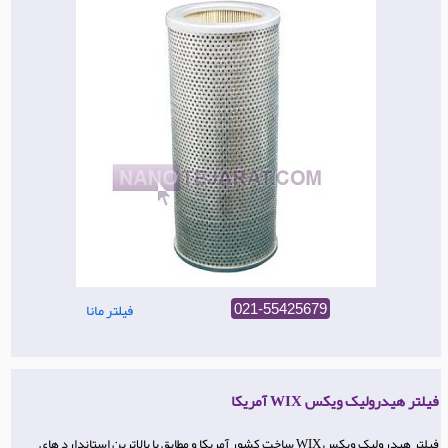
فیلتر مانا
021-55425679
فیلتر هیدرولیک ویکس WIX آمریکا
فیلتر هیدرولیک ویکس WIX ساخت کشور آمریکا و مطابق با بالاترین استاندارد های