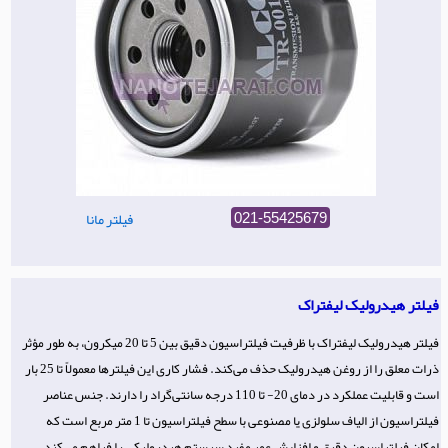
فیلتر مانا
021-55425679
فیلتر هیدرولیک لیفتراک
فیلتر هیدرولیک لیفتراک با ظرفیت فیلتراسیون دقیق بین 5 تا 20 میکرون، به طور مؤثر
ذرات معلق را از روغن هیدرولیک حذف می‌کند. فشار کاری این فیلترها معمولاً تا 25 بار
است و قابلیت عملکرد در دمای 20- تا 110 درجه سانتی‌گراد را دارند. جنس عناصر
فیلتراسیون از الیاف سلولزی یا مصنوعی با سطح فیلتراسیون تا 1 متر مربع است که
امکان فیلتراسیون دقیق و افزایش عمر مفید سیستم هیدرولیکی را فراهم می‌کند.