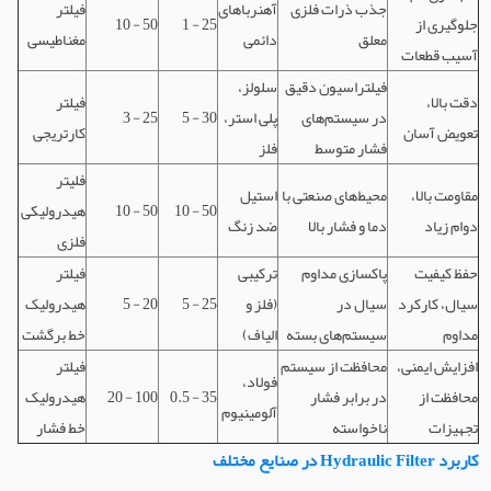
جذب ذرات فلزی
آهنرباهای
فیلتر
جلوگیری از
1 - 25
10 - 50
معلق
دائمی
مغناطیسی
آسیب قطعات
فیلتراسیون دقیق
سلولز،
دقت بالا،
فیلتر
در سیستم‌های
پلی استر،
5 - 30
3 - 25
تعویض آسان
کارتریجی
فشار متوسط
فلز
فلیتر
مقاومت بالا،
محیط‌های صنعتی با
استیل
10 - 50
10 - 50
هیدرولیکی
دوام زیاد
دما و فشار بالا
ضد زنگ
فلزی
حفظ کیفیت
پاکسازی مداوم
ترکیبی
فیلتر
سیال، کارکرد
سیال در
(فلز و
5 - 25
5 - 20
هیدرولیک
مداوم
سیستم‌های بسته
الیاف)
خط برگشت
افزایش ایمنی،
محافظت از سیستم
فیلتر
فولاد،
محافظت از
در برابر فشار
0.5 - 35
20 - 100
هیدرولیک
آلومینیوم
تجهیزات
ناخواسته
خط فشار
کاربرد Hydraulic Filter در صنایع مختلف