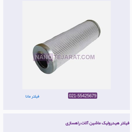
فیلتر مانا
021-55425679
فیلتر هیدرولیک ماشین آلات راهسازی