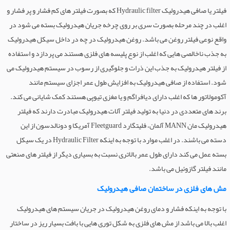
فیلتر یا صافی هیدرولیک Hydraulic filter که بصورت فیلتر های کم فشار و پر فشار و
اغلب در چند مرحله بصورت سری بر روی چرخه جریان هیدرولیک بسته می شود در
واقع نوعی فیلتر روغن می باشد. روغن هیدرولیک در چه در داخل سیکل هیدرولیک
به جذب ناخالصی هایی که اغلب از نوع پلیسه های فلزی هستند می پردازد و استفاده
از فیلتر هیدرولیک به جذب این ذرات و جلوگیری از رسوب در سیستم هیدرولیک می
شود. استفاده از صافی هیدرولیک به افزایش طول عمر اجزای سیستم مانند
آکومولاتور ها که اغلب دارای دیافراگم و یا مغزی تیوپی هستند کمک شایانی می کند.
برند های متعددی در دنیا به تولید فیلتر آلات هیدرولیک مبادرت دارند که فیلتر
هیدرولیک مان MANN آلمان، فلیتگارد Fleetguard آمریکا و دونالدسون از این
دسته می باشند. در اغلب موارد با توجه به اینکه Hydraulic Filter در یک سیکل
بسته عمل می کند دارای طول عمر بالاتری نسبت به بسیاری دیگر از فیلتر های صنعتی
مانند فیلتر گازوئیل می باشد.
مش های فلزی در ساختمان صافی هیدرولیک
با توجه به اینکه فشار و دمای روغن هیدرولیک در جریان سیستم های هیدرولیک
اغلب بالا می باشد از مش های فلزی به شکل توری هایی با بافت بسیار ریز در ساختار