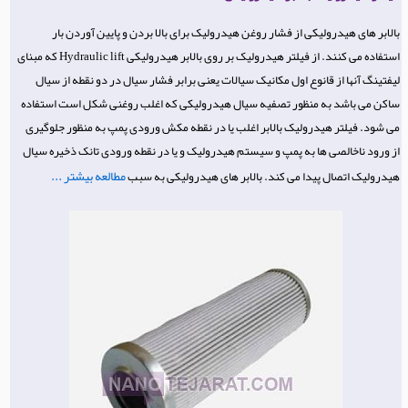
بالابر های هیدرولیکی از فشار روغن هیدرولیک برای بالا بردن و پایین آوردن بار
استفاده می کنند. از فیلتر هیدرولیک بر روی بالابر هیدرولیکی Hydraulic lift که مبنای
لیفتینگ آنها از قانوع اول مکانیک سیالات یعنی برابر فشار سیال در دو نقطه از سیال
ساکن می باشد به منظور تصفیه سیال هیدرولیکی که اغلب روغنی شکل است استفاده
می شود. فیلتر هیدرولیک بالابر اغلب یا در نقطه مکش ورودی پمپ به منظور جلوگیری
از ورود ناخالصی ها به پمپ و سیستم هیدرولیک و یا در نقطه ورودی تانک ذخیره سیال
مطالعه بیشتر ...
هیدرولیک اتصال پیدا می کند. بالابر های هیدرولیکی به سبب