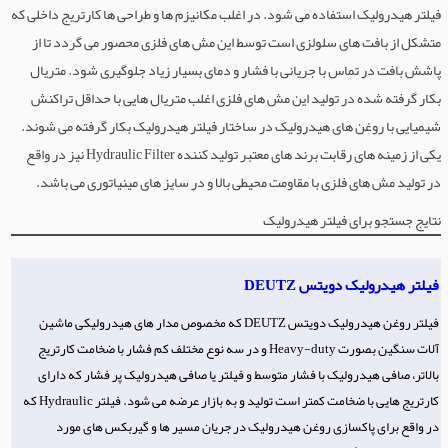
فیلتر هیدرولیک استفاده می شود. در اغلب مکانیزم ها و طراحی ها کارتریج داخلی که
متشکل از بافت های سلولزی است توسط این مش های فلزی محصور می گردد تا از
پاشش بافت در تماس با جریانی با فشار و دمای بسیار زیاد جلوگیری شود. متریال
بکار گرفته شده در تولید این مش های فلزی اغلب متریال هایی با حداقل تراکنش
شیمیایی با روغن های هیدرولیک در ساختار فیلتر هیدرولیک بکار گرفته می شوند.
یکی از زمینه های رقابت برند های معتبر تولید کننده Hydraulic Filter نیز در واقع
در تولید مش های فلزی با مقاومت محیطی بالا و در سایز های مینیاتوری می باشد.
نتایج جستجو برای فیلتر هیدرولیک
فیلتر هیدرولیک دویتس DEUTZ
فیلتر روغن هیدرولیک دویتس DEUTZ که مخصوص مدار های هیدرولیکی ماشین
آلات سنگین بصورت Heavy-duty و در سه نوع مختلف کم فشار با ضخامت کارتریج
بالاتر، صافی هیدرولیک با فشار متوسط و فیلتر یا صافی هیدرولیک پر فشار که دارای
کارتریج هایی با ضخامت کمتر است تولید و به بازار عرضه می شود. فیلتر Hydraulic که
در واقع برای پاکسازی روغن هیدرولیک در جریان مسیر ها و گیربکس های مورد