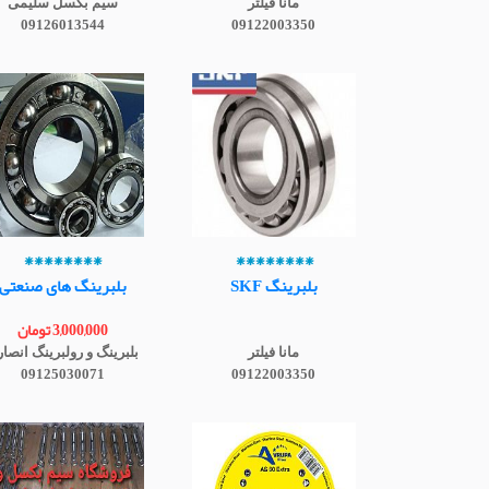
مانا فیلتر
سیم بکسل سلیمی
09126013544
09122003350
********
********
بلبرینگ SKF
بلبرینگ های صنعتی
3,000,000 تومان
مانا فیلتر
بلبرینگ و رولبرینگ انصا
09125030071
09122003350