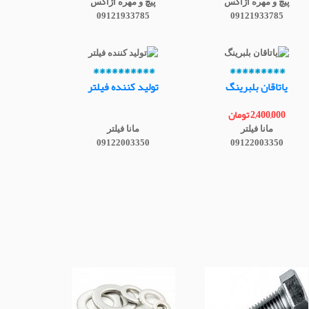
پیچ و مهره آژاکس
پیچ و مهره آژاکس
09121933785
09121933785
**********
*********
یاتاقان بلبرینگ
تولید کننده فیلتر
2,400,000 تومان
مانا فیلتر
مانا فیلتر
09122003350
09122003350