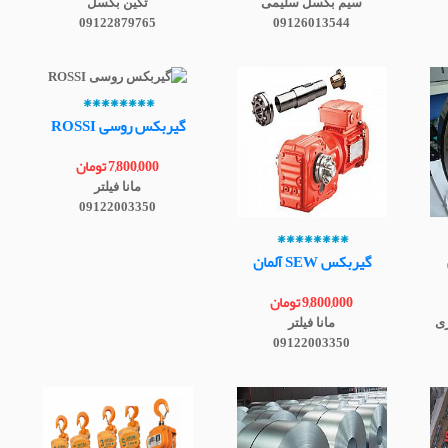
سیم بکسل سلیمی
تکین بکسل
09122879765
09126013544
********
گیربکس روسی ROSSI
7,800,000 تومان
مانا فیلتر
09122003350
********
گیربکس SEW آلمان
9,800,000 تومان
ری
مانا فیلتر
09122003350