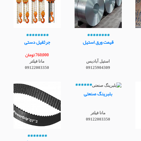
********
********
قیمت ورق استیل
جرثقیل دستی
760,000 تومان
استیل آبادیس
مانا فیلتر
09122003350
09125904309
******
بلبرینگ صنعتی
مانا فیلتر
09122003350
*******