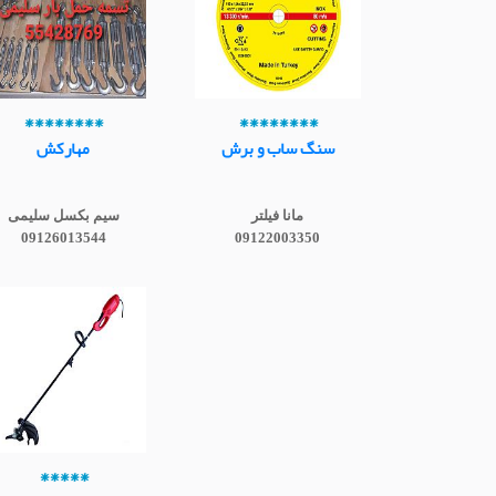
********
********
سنگ ساب و برش
مهارکش
مانا فیلتر
سیم بکسل سلیمی
09126013544
09122003350
*****