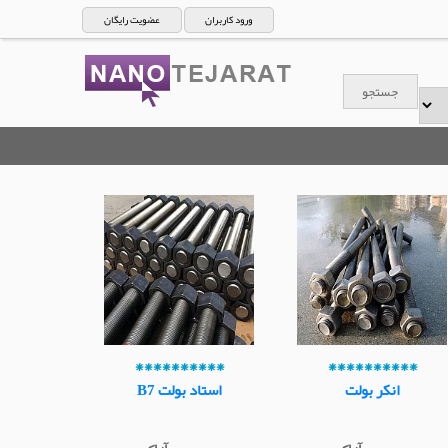
ورود کاربران
عضویت رایگان
**********
**********
انکر بولت
استاد بولت B7