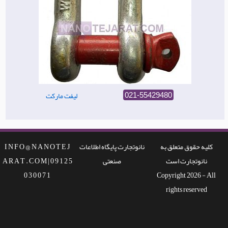
لیفت مارکت
021-55429480
کلیه حقوق متعلق به
نانوتجارت پایگاه اطلاعات
I N F O @ N A N O T E J
نانوتجارت است
صنعتی
A R A T . C O M | 0 9 1 2 5
0 3 0 0 7 1
Copyright 2026 - All
rights reserved