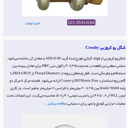
امید لیفت
021-55414164
شگل یو کروزبی Crosby
شکل‌یو کروزبی از فولاد آلیاژی فورج‌شده گرید AISI 4140 یا معادل آن ساخته می‌شود.
سختی سطحی این قطعه در محدوده ۳۵ تا ۴۰ راکول سی HRC برای تعادل بهینه بین
استحکام و چقرمگی است. قطر پایه‌های رزوه‌دار Thread Diameter از M10 تا M64 با
گام رزوه استاندارد ISO Metric Fine یا Coarse ارائه می‌شود. فاصله مرکز تا مرکز دو
پایه Inside Width بین ۲۵ تا ۲۰۰ میلی‌متر با تلرانس ±۱ میلی‌متر متغیر است. بار کاری
ایمن WLL از ۰.۸ تا ۴۸ تن با ضریب ایمنی ۴:۱ یا ۵:۱ محاسبه می‌گردد. این اتصالات تحت
مطالعه بیشتر ...
عملیات حرارتی کوئنچ و تمپر برای دستیابی