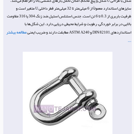
شگل با طراحی U شکل و پیچ محکم، امکان تحمل بارهای کششی بالا را فراهم می‌کند.
سایزهای استاندارد معمولاً از 6 میلی‌متر تا 32 میلی‌متر قطر داخلی U متغیر است و
ظرفیت باربری از 0.3 تا 6 تن است. جنس استنلس استیل ضد زنگ 304 یا 316 مقاومت
بالایی در برابر خوردگی، رطوبت و شرایط محیطی دریایی دارد. این شگل‌ها با
مطالعه بیشتر
استانداردهای DIN 82101 و ASTM A240 مطابقت دارند و ضریب ایمنی
...