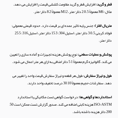
قطر و گرید:
افزایش قطر و گرید مقاومت کششی قیمت را افزایش می دهد.
مثال: M6 معمولاً 0.5–2 دلار/متر، M12 معمولاً 2–8 دلار/متر.
متریال (فلز):
جنس پایه تاثیر عمده ای بر قیمت دارد. حدود قیمتی معمولی:
فولاد کربنی 0.5–3 دلار/متر، استیل 304: 3–15 دلار/متر، استیل 316: 5–25
دلار/متر.
پوشش و عملیات سطحی:
نوع پوشش هزینه تجهیزات و آماده سازی را تعیین
می کند. گالوانیزه گرم معمولاً 1–5 دلار اضافی به ازای هر متر اعمال می شود.
طول و تیراژ سفارش:
طول هر قطعه و تیراژ سفارش قیمت واحد را تغییر می
دهد. سفارشات حجیم معمولاً 10–30 درصد تخفیف واحد دارند.
استانداردها و گواهی ها:
درخواست گواهی تست مکانیکی یا استاندارد
ISO/ASTM هزینه ثابتی اضافه می کند. صدور گزارش تست ممکن است 50–
200 دلار هزینه داشته باشد.