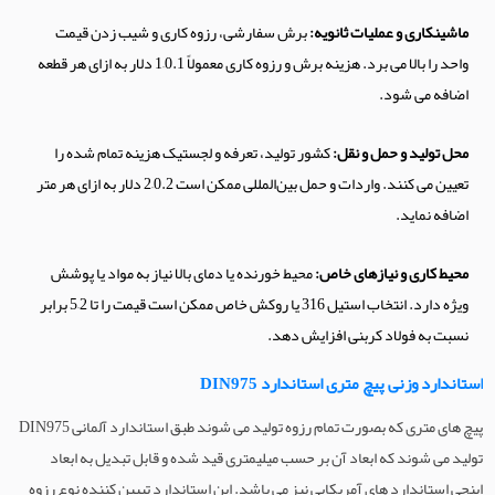
ماشینکاری و عملیات ثانویه:
برش سفارشی، رزوه کاری و شیب زدن قیمت
واحد را بالا می برد. هزینه برش و رزوه کاری معمولاً 0.1–1 دلار به ازای هر قطعه
اضافه می شود.
محل تولید و حمل و نقل:
کشور تولید، تعرفه و لجستیک هزینه تمام شده را
تعیین می کنند. واردات و حمل بین‌المللی ممکن است 0.2–2 دلار به ازای هر متر
اضافه نماید.
محیط کاری و نیازهای خاص:
محیط خورنده یا دمای بالا نیاز به مواد یا پوشش
ویژه دارد. انتخاب استیل 316 یا روکش خاص ممکن است قیمت را تا 2–5 برابر
نسبت به فولاد کربنی افزایش دهد.
استاندارد وزنی پیچ متری استاندارد DIN975
پیچ های متری که بصورت تمام رزوه تولید می شوند طبق استاندارد آلمانی DIN975
تولید می شوند که ابعاد آن بر حسب میلیمتری قید شده و قابل تبدیل به ابعاد
اینچی استاندارد های آمریکایی نیز می باشد. این استاندارد تبیین کننده نوع رزوه