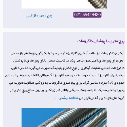
پیچ و مهره آژاکس
021-55429480
پیچ متری با پوشش داکرومات
آبکاری داکرومات نیز مانند آبکاری گالوانیزه گرم و سرد با بکارگیری پوششی از جنس
روی برای پیچ متری آهنی صورت می پذیرد. قابلیت بسیار بالای پیچ متری با پوشش
داکرومات که طی عملیات آبکاری از نوع الکترو پلیتینگ صورت می گیرد که در دمایی
بینابینی از گالوانیزه سرد حدود 240 درجه و گالوانیزه گرم بالای 600 درجه یعنی در دمای
حدودی 450 درجه سانتی گراد برای پیچ متری داکرومات به روشی متفاوت صورت می
پذیرد یک لایه نازک اما با مقاومت سایشی بالا از فلز زینک را بر روی سطح پیچ متری در
مطالعه بیشتر ...
گرید های فولادی یا آهنی قرار می