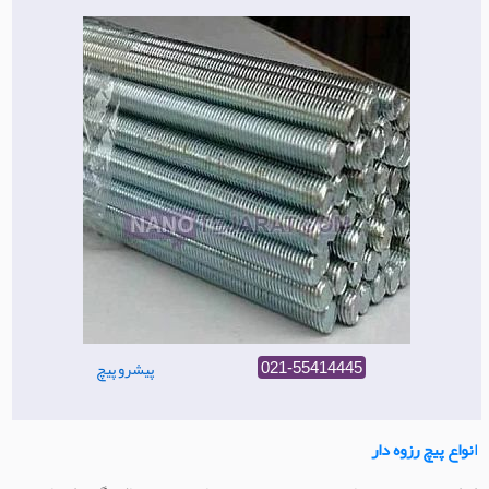
پیشرو پیچ
021-55414445
انواع پیچ رزوه دار