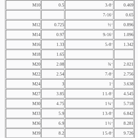
M10
0.5
3/8"
0.469
7/16"
0.65
M12
0.725
½"
0.896
M14
0.97
9/16"
1.096
M16
1.33
5/8"
1.342
M18
1.65
M20
2.08
¾"
2.021
M22
2.54
7/8"
2.756
M24
3
1"
3.638
M27
3.85
1 1/8"
4.545
M30
4.75
1 ¼"
5.718
M33
5.9
1 3/8"
6.842
M36
6.9
1 ½"
8.281
M39
8.2
1 5/8"
9.726