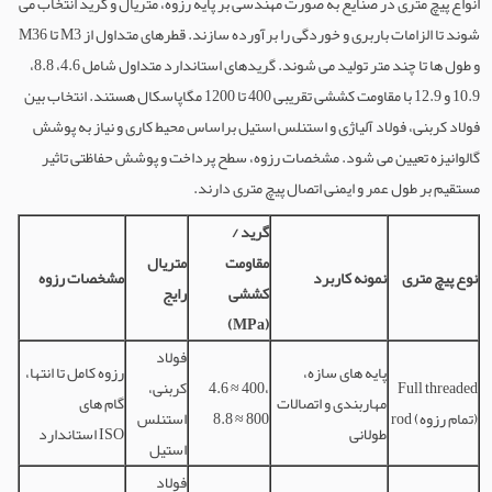
انواع پیچ متری در صنایع به صورت مهندسی بر پایه رزوه، متریال و گرید انتخاب می
شوند تا الزامات باربری و خوردگی را برآورده سازند. قطرهای متداول از M3 تا M36
و طول ها تا چند متر تولید می شوند. گریدهای استاندارد متداول شامل 4.6، 8.8،
10.9 و 12.9 با مقاومت کششی تقریبی 400 تا 1200 مگاپاسکال هستند. انتخاب بین
فولاد کربنی، فولاد آلیاژی و استنلس استیل براساس محیط کاری و نیاز به پوشش
گالوانیزه تعیین می شود. مشخصات رزوه، سطح پرداخت و پوشش حفاظتی تاثیر
مستقیم بر طول عمر و ایمنی اتصال پیچ متری دارند.
گرید /
مقاومت
متریال
نوع پیچ متری
نمونه کاربرد
مشخصات رزوه
کششی
رایج
(MPa)
فولاد
پایه های سازه،
رزوه کامل تا انتها،
Full threaded
4.6 ≈ 400،
کربنی،
مهاربندی و اتصالات
گام های
rod (تمام رزوه)
8.8 ≈ 800
استنلس
طولانی
استاندارد ISO
استیل
فولاد