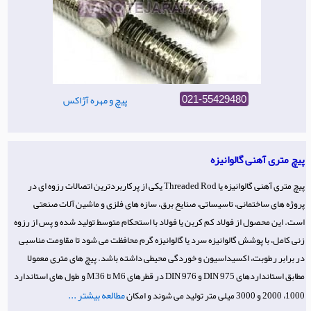
پیچ و مهره آژاکس
021-55429480
پیچ متری آهنی گالوانیزه
پیچ متری آهنی گالوانیزه یا Threaded Rod یکی از پرکاربردترین اتصالات رزوه ای در
پروژه های ساختمانی، تاسیساتی، صنایع برق، سازه های فلزی و ماشین آلات صنعتی
است. این محصول از فولاد کم کربن یا فولاد با استحکام متوسط تولید شده و پس از رزوه
زنی کامل، با پوشش گالوانیزه سرد یا گالوانیزه گرم محافظت می شود تا مقاومت مناسبی
در برابر رطوبت، اکسیداسیون و خوردگی محیطی داشته باشد. پیچ های متری معمولا
مطابق استانداردهای DIN 975 و DIN 976 در قطرهای M6 تا M36 و طول های استاندارد
مطالعه بیشتر ...
1000، 2000 و 3000 میلی متر تولید می شوند و امکان