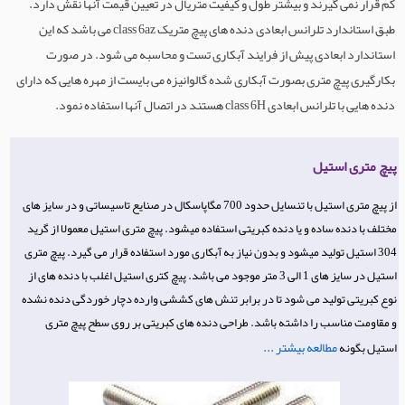
کم قرار نمی گیرند و بیشتر طول و کیفیت متریال در تعیین قیمت آنها نقش دارد.
طبق استاندارد تلرانس ابعادی دنده های پیچ متریک class 6az می باشد که این
استاندارد ابعادی پیش از فرایند آبکاری تست و محاسبه می شود. در صورت
بکارگیری پیچ متری بصورت آبکاری شده گالوانیزه می بایست از مهره هایی که دارای
دنده هایی با تلرانس ابعادی class 6H هستند در اتصال آنها استفاده نمود.
پیچ متری استیل
از پیچ متری استیل با تنسایل حدود 700 مگاپاسکال در صنایع تاسیساتی و در سایز های
مختلف با دنده ساده و یا دنده کبریتی استفاده میشود. پیچ متری استیل معمولا از گرید
304 استیل تولید میشود و بدون نیاز به آبکاری مورد استفاده قرار می گیرد. پیچ متری
استیل در سایز های 1 الی 3 متر موجود می باشد. پیچ کتری استیل اغلب با دنده های از
نوع کبریتی تولید می شود تا در برابر تنش های کششی وارده دچار خوردگی دنده نشده
و مقاومت مناسب را داشته باشد. طراحی دنده های کبریتی بر روی سطح پیچ متری
مطالعه بیشتر ...
استیل بگونه