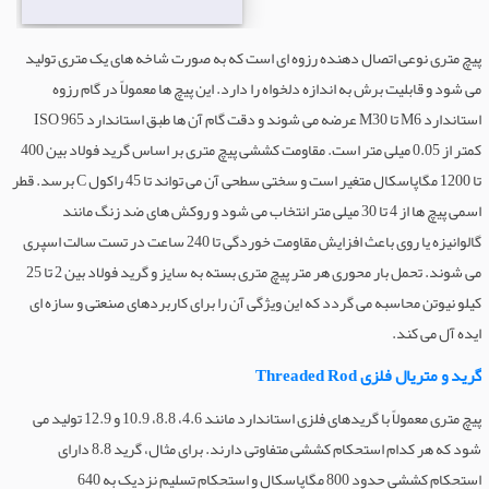
پیچ متری نوعی اتصال دهنده رزوه ای است که به صورت شاخه های یک متری تولید
می شود و قابلیت برش به اندازه دلخواه را دارد. این پیچ ها معمولاً در گام رزوه
استاندارد M6 تا M30 عرضه می شوند و دقت گام آن ها طبق استاندارد ISO 965
کمتر از 0.05 میلی متر است. مقاومت کششی پیچ متری بر اساس گرید فولاد بین 400
تا 1200 مگاپاسکال متغیر است و سختی سطحی آن می تواند تا 45 راکول C برسد. قطر
اسمی پیچ ها از 4 تا 30 میلی متر انتخاب می شود و روکش های ضد زنگ مانند
گالوانیزه یا روی باعث افزایش مقاومت خوردگی تا 240 ساعت در تست سالت اسپری
می شوند. تحمل بار محوری هر متر پیچ متری بسته به سایز و گرید فولاد بین 2 تا 25
کیلو نیوتن محاسبه می گردد که این ویژگی آن را برای کاربردهای صنعتی و سازه ای
ایده آل می کند.
گرید و متریال فلزی Threaded Rod
پیچ متری معمولاً با گریدهای فلزی استاندارد مانند 4.6، 8.8، 10.9 و 12.9 تولید می
شود که هر کدام استحکام کششی متفاوتی دارند. برای مثال، گرید 8.8 دارای
استحکام کششی حدود 800 مگاپاسکال و استحکام تسلیم نزدیک به 640