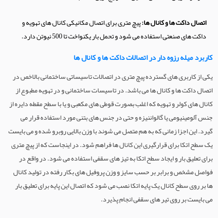
اتصال داکت ها و کانال ها:
پیچ متری برای اتصال مکانیکی کانال های تهویه و
داکت های صنعتی استفاده می شود و تحمل بار یکنواخت تا 500 نیوتن دارد.
کاربرد میله رزوه دار در اتصالات داکت ها و کانال ها
یکی از کاربری های گسترده پیچ متری در اتصالات تاسیساتی ساختمانی بالاخص در
اتصال داکت ها و کانال ها می باشد. در تاسیسات ساختمانی و در تهویه مطبوع از
کانال های کولر و تهویه که اغلب بصورت قوطی های مکعبی و یا با سطح مقطه دایره از
جنس آلومینیومی یا گالواننیزه و حتی در جنس های بتنی مورد استفاده قرار می
گیرد. این اجزا زمانی که به هم متصل می شوند با وزن بالایی روبرو شده و می بایست
یک سطح اتکا برای قرارگیری این کانال ها فراهم شود. در اینجاست که از پیچ متری
برای تعلیق بار و ایجاد سطح اتکا به تیز های سقفی استفاده می شود. در واقع در
فواصل مشخص و برابر بر حسب سایز و وزن پروفیل های بکار رفته در تولید کانال
ها بر روی سطح کانال یک پایه اتکا نصب می شود که اتصال این پایه برای تعلیق بار
می بایست بر روی تیر های سقفی انجام پذیرد.