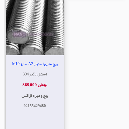
پیچ متری استیل A2 سایز M10
استیل بگیر 304
369,000 تومان
پیچ و مهره آژاکس
02155429480