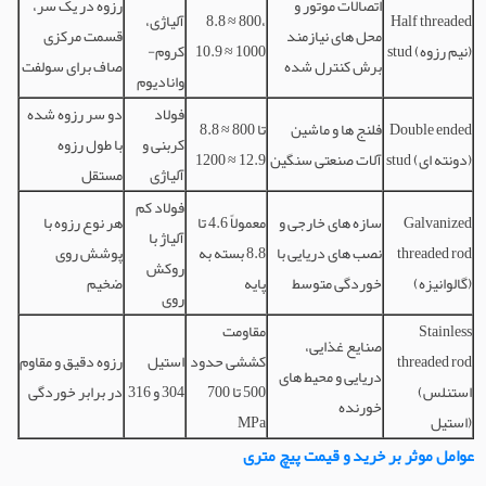
اتصالات موتور و
رزوه در یک سر،
Half threaded
8.8 ≈ 800،
آلیاژی،
محل های نیازمند
قسمت مرکزی
stud (نیم رزوه)
10.9 ≈ 1000
کروم-
برش کنترل شده
صاف برای سولفت
وانادیوم
فولاد
دو سر رزوه شده
Double ended
فلنج ها و ماشین
8.8 ≈ 800 تا
کربنی و
با طول رزوه
stud (دونته ای)
آلات صنعتی سنگین
12.9 ≈ 1200
آلیاژی
مستقل
فولاد کم
Galvanized
سازه های خارجی و
معمولاً 4.6 تا
هر نوع رزوه با
آلیاژ با
threaded rod
نصب های دریایی با
8.8 بسته به
پوشش روی
روکش
(گالوانیزه)
خوردگی متوسط
پایه
ضخیم
روی
Stainless
مقاومت
صنایع غذایی،
threaded rod
کششی حدود
استیل
رزوه دقیق و مقاوم
دریایی و محیط های
(استنلس
500 تا 700
304 و 316
در برابر خوردگی
خورنده
استیل)
MPa
عوامل موثر بر خرید و قیمت پیچ متری