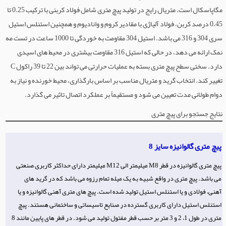
مگاپاسکال است. متریال رایج در تولید پیچ متری شامل فولاد کربنی با ترکیب 0.25 تا
0.45 درصد کربن، فولاد آلیاژی با مقادیر کروم و وانادیوم و همچنین استنلس استیل
سری 304 و 316 می باشد. استیل 304 مقاومت به خوردگی تا 1000 ساعت در تست مه
نمک ارائه می دهد، در حالی که استیل 316 مقاومت بیشتری در محیط های اسیدی
دارد. سختی سطح پیچ متری بسته به عملیات حرارتی می تواند بین 22 تا 39 راکول C
تغییر کند. انتخاب گرید و متریال مناسب بر اساس بارگذاری، محیط خورنده و نیاز به
دوام طولانی مدت تعیین می شود و مستقیماً بر عملکرد اتصال تاثیر می گذارد.
نتایج جستجو برای پیچ متری
پیچ متری گالوانیزه سایز 8
پیچ متری گالوانیزه در قطر M8 میلیمتر الی M12 میلیمتر دارای حداکثر کاربری صنعتی
می باشد. پیچ متری در واقع شبیه به یک میله تمام رزوه می باشد که در گرید های
آهنی، فولادی و یا استنلس استیل تولید شده است. پیچ های متری آهنی گالوانیزه و یا
استنلس استیل دارای کاربری گسترده در صنایع تاسیساتی و ساختمانی هستند. پیچ
متری در طول 1، 2 و 3 متر بر حسب قطر مفتول تولید می شود. در قطر های پایین مانند 8