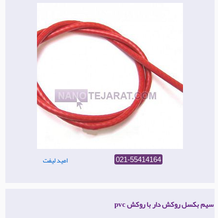
امید لیفت
021-55414164
سیم بکسل روکش دار با روکش pvc