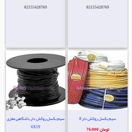
02155428769
02155428769
سیم بکسل روکش دار 8
سیم بکسل روکش دار باشگاهی مغزی
6X19
76,000 تومان