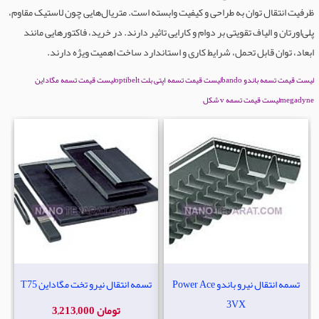
ظرفیت انتقال توان به طراحی و کیفیت وابسته است. متریال‌هایی چون لاستیک مقاوم،
پلی‌اورتان و الیاف تقویتی بر دوام و کارایی تاثیر دارند. در خرید، فاکتورهایی مانند
ابعاد، توان قابل تحمل، شرایط کاری و استاندارد ساخت اهمیت ویژه دارند.
لیست قیمت تسمه باندو bando
لیست قیمت تسمه اپتی بلت optibelt
لیست قیمت تسمه مگاداین
megadyne
لیست قیمت تسمه v شکل
تسمه انتقال نیرو باندو Power Ace
تسمه انتقال نیرو تخت مگاداین T75
3VX
3,213,000 تومان