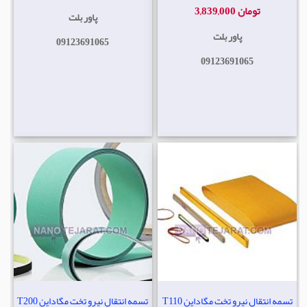
3,839,000 تومان
پاور بلت
پاور بلت
09123691065
09123691065
تسمه انتقال نیرو تخت مگاداین T110
تسمه انتقال نیرو تخت مگاداین T200