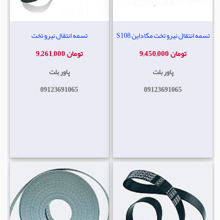
تسمه انتقال نیرو تخت مگاداین S108
تسمه انتقال نیرو تخت
9,450,000 تومان
9,261,000 تومان
پاور بلت
پاور بلت
09123691065
09123691065