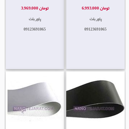
6,993,000 تومان
3,969,000 تومان
پاور بلت
پاور بلت
09123691065
09123691065