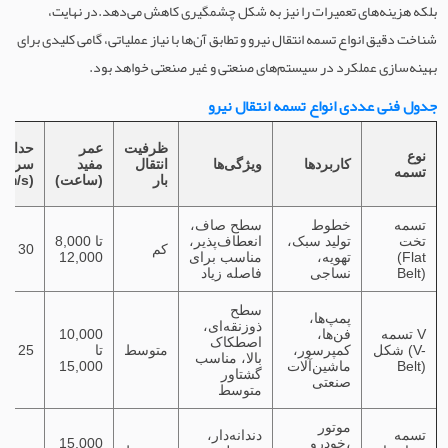
بلکه هزینه‌های تعمیرات را نیز به شکل چشمگیری کاهش می‌دهد.در نهایت،
شناخت دقیق انواع تسمه انتقال نیرو و تطابق آن‌ها با نیاز عملیاتی، گامی کلیدی برای
بهینه‌سازی عملکرد در سیستم‌های صنعتی و غیر صنعتی خواهد بود.
جدول فنی عددی انواع تسمه انتقال نیرو
ظرفیت
عمر
حداکثر
نوع
کاربردها
ویژگی‌ها
انتقال
مفید
سرعت
تسمه
بار
(ساعت)
(m/s)
تسمه
خطوط
سطح صاف،
تخت
تولید سبک،
انعطاف‌پذیر،
8,000 تا
کم
30
(Flat
تهویه،
مناسب برای
12,000
Belt)
نساجی
فاصله زیاد
سطح
پمپ‌ها،
ذوزنقه‌ای،
تسمه V
فن‌ها،
10,000
اصطکاک
شکل (V-
کمپرسور،
متوسط
تا
25
بالا، مناسب
Belt)
ماشین‌آلات
15,000
گشتاور
صنعتی
متوسط
موتور
تسمه
دندانه‌دار،
خودرو،
15,000