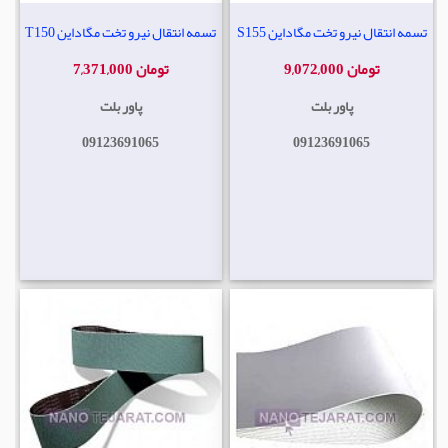
تسمه انتقال نیرو تخت مگاداین S155
تسمه انتقال نیرو تخت مگاداین T150
9,072,000 تومان
7,371,000 تومان
پاور بلت
پاور بلت
09123691065
09123691065