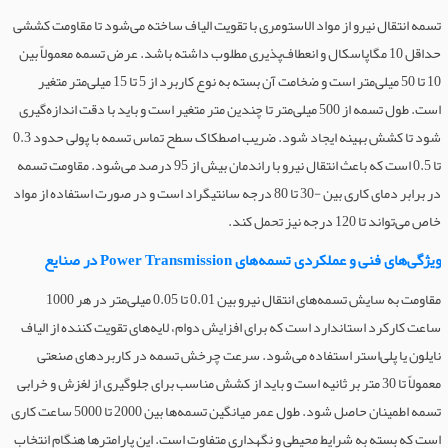
تسمه انتقال نیرو از مواد الاستومری با تقویت الیاف ساخته می‌شود تا مقاومت کششی
حداقل 10 مگاپاسکال و انعطاف‌پذیری مطلوب داشته باشد. عرض تسمه معمولاً بین
10 تا 50 میلی‌متر است و ضخامت آن بسته به نوع کاربرد از 5 تا 15 میلی‌متر متغیر
است. طول تسمه از 500 میلی‌متر تا چندین متر متغیر است و باید با دقت اندازه‌گیری
شود تا کشش بهینه ایجاد شود. ضریب اصطکاک سطح تماس تسمه با پولی حدود 0.3
تا 0.5 است که باعث انتقال نیرو با راندمان بیش از 95 درصد می‌شود. مقاومت تسمه
در برابر دمای کاری بین -30 تا 80 درجه سانتیگراد است و در صورت استفاده از مواد
خاص می‌تواند تا 120 درجه نیز تحمل کند.
ویژگی‌های فنی و عملکردی تسمه‌های Power Transmission در صنایع
مقاومت به سایش تسمه‌های انتقال نیرو بین 0.01 تا 0.05 میلی‌متر در هر 1000
ساعت کارکرد استاندارد است که برای افزایش دوام، لایه‌های تقویت کننده از الیاف
نایلون یا پلی‌استر استفاده می‌شود. سرعت چرخش تسمه در کاربردهای صنعتی
معمولاً تا 30 متر بر ثانیه است و باید از کشش مناسب برای جلوگیری از لغزش و خرابی
تسمه اطمینان حاصل شود. طول عمر میانگین تسمه‌ها بین 2000 تا 5000 ساعت کاری
است که بسته به شرایط محیطی و نگهداری متفاوت است. این پارامترها هنگام انتخاب