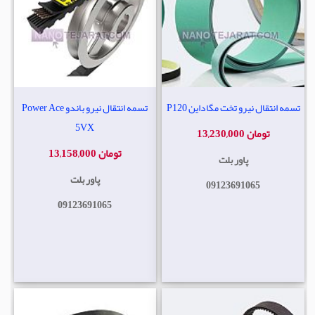
تسمه انتقال نیرو تخت مگاداین P120
تسمه انتقال نیرو باندو Power Ace
5VX
13,230,000 تومان
13,158,000 تومان
پاور بلت
پاور بلت
09123691065
09123691065