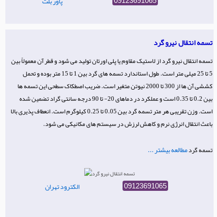
پاور بلت
09123691065
تسمه انتقال نیرو گرد
تسمه انتقال نیرو گرد از لاستیک مقاوم یا پلی اورتان تولید می شود و قطر آن معمولاً بین
5 تا 25 میلی متر است. طول استاندارد تسمه های گرد بین 1 تا 15 متر بوده و تحمل
کششی آن ها از 300 تا 2000 نیوتن متغیر است. ضریب اصطکاک سطحی این تسمه ها
بین 0.2 تا 0.35 است و عملکرد در دماهای 20- تا 90 درجه سانتی گراد تضمین شده
است. وزن تقریبی هر متر تسمه گرد بین 0.05 تا 0.25 کیلوگرم است. انعطاف پذیری بالا
باعث انتقال انرژی نرم و کاهش لرزش در سیستم های مکانیکی می شود.
مطالعه بیشتر ...
تسمه گرد
الکترود تهران
09123691065