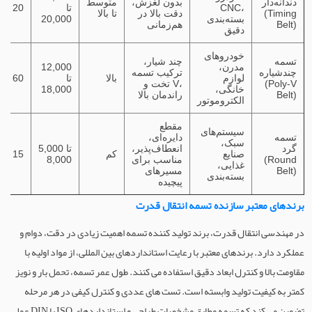
دندانه‌دار
بدون لغزش،
متوسط
CNC،
تا
20
(Timing
دقت بالا در
تا بالا
بسته‌بندی
20,000
Belt)
هم‌زمانی
دقیق
خودروهای
تسمه
چند شیار،
مدرن،
12,000
چندشیاره
ترکیب تسمه
لوازم
بالا
تا
60
(Poly-V
تخت و V،
خانگی،
18,000
Belt)
راندمان بالا
الکتروموتور
مقطع
سیستم‌های
تسمه
دایره‌ای،
سبک،
گرد
انعطاف‌پذیر،
5,000 تا
صنایع
کم
15
(Round
مناسب برای
8,000
غذایی،
Belt)
مسیرهای
بسته‌بندی
پیچیده
برندهای معتبر سازنده تسمه انتقال قدرت
در مهندسی انتقال قدرت، برند تولید کننده تسمه اهمیت زیادی در دقت، دوام و
عملکرد دارد. برندهای معتبر با رعایت استانداردهای بین المللی، از مواد اولیه با
مقاومت بالا و کنترل ابعاد دقیق استفاده می کنند. طول عمر تسمه، تحمل بار و نویز
کمتر به کیفیت تولید وابسته است. تست های عددی و کنترل کیفی در هر مرحله
تضمین می کند که تسمه مطابق مشخصات طراحی و استانداردهای ISO یا DIN عمل