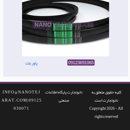
پاور بلت
09123691065
کلیه حقوق متعلق به
نانوتجارت پایگاه اطلاعات
I N F O @ N A N O T E J
نانوتجارت است
صنعتی
A R A T . C O M | 0 9 1 2 5
0 3 0 0 7 1
Copyright 2026 - All
rights reserved