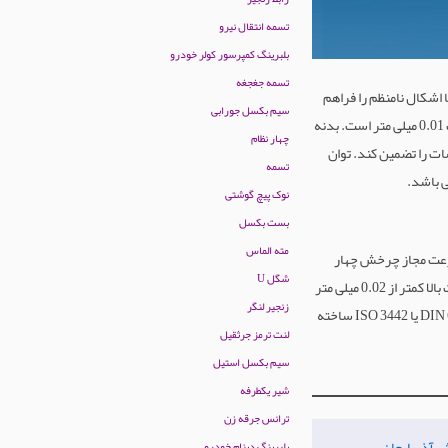
تسمه انتقال نیرو
بلبرینگ کمپرسور کولر خودرو
تسمه جغجغه
 اشکال نامنظم را فراهم
سیم بکسل جورابی
می‌کند. قطر خارجی چهار نظام معمولاً بین 100 تا 400 میلی متر طراحی می‌شود و هر فک دارای قابلیت جابجایی مستقل با دقت 0.01 میلی متر است. بدنه
چهار نظام
ات را تضمین کند. توان
تسمه
نوک پیچ گوشتی
بست بکسل
مته الماس
 سرعت مجاز چرخش چهار
شگل U
نظام وابسته به قطر آن است و معمولا بین 1500 تا 3000 دور بر دقیقه محدود می‌شود. دقت هم‌مرکزی در مدل‌های با کیفیت بالا کمتر از 0.02 میلی متر
زنجیر لنگر
بوده و برای عملیات ماشین‌کاری دقیق مانند سوراخ‌کاری یا رزوه‌تراشی ایده‌آل است. چهار نظام‌ها معمولا با استاندارد DIN 6350 یا ISO 3442 ساخته
لنت ترمز جرثقیل
سیم بکسل استیل
شیر یکطرفه
ترانس جرقه زن
اش آذربایجان
بلبرینگ دینام خودرو