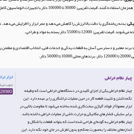
ر همزمان استفاده کنند.
قیمت تقریبی:
30,000 تا 100,000 دلار با تجهیزات اتوماسیون کامل.
یکی:
بدنه ریخته‌گری با دقت بالا لرزش را کاهش می‌دهد و عمر ابزار را افزایش می‌دهد.
ته می‌شوند.
قیمت تقریبی:
12,000 تا 55,000 دلار بسته به مواد و طراحی.
:
برند معتبر و دسترسی آسان به قطعات یدکی و خدمات فنی، انتخاب اقتصادی و مطمئن را
50,0 دلار.
ابزار تر
چهار نظام خراطی
Iran- جنوب‌ تهر
چهار نظام خراطی یکی از اجزای کلیدی در دستگاه‌های خراطی است که وظیفه
728980
نگه‌داشتن و تثبیت قطعه کار در حین عملیات تراشکاری را بر عهده دارد. این
ابزار معمولاً از فولاد آلیاژی سخت‌کاری شده ساخته می‌شود تا مقاومت بالایی در
برابر سایش، فشارهای مکانیکی و حرارت ناشی از عملیات خراطی داشته باشد.
چهار نظام خراطی به گونه‌ای طراحی شده است که بتواند قطعات با اشکال و
اندازه‌های مختلف را به‌صورت محکم و بدون لغزش در جای خود نگه دارد. این