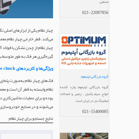
صنعتی
021-22087856
چهار نظام یکی از ابزارهای اصلی ن
چهار نظام از چدن نشکن یا فولاد آ
گیره‌گیری هر فک به طور متوسط بین 5 تا 20 کیلو نیوتن است و بسته به نوع سیستم، چهار نظام می‌تواند دستی یا هیدرو
ویژگی‌ها و کاربردهای Four jaw lathe chuck
گروه بازرگانی اپتیموم
فک‌های چهار نظام به‌صورت پله‌ای
گروه بازرگانی اپتیموم وارد کننده
انواع سیم بکسل ، زنجیر و اتصالات
لیفتینگ بار در ایران است.
می‌شوند و در صنایع خودروسازی، 
021-55400085
نتایج جستجو برای چهار نظام