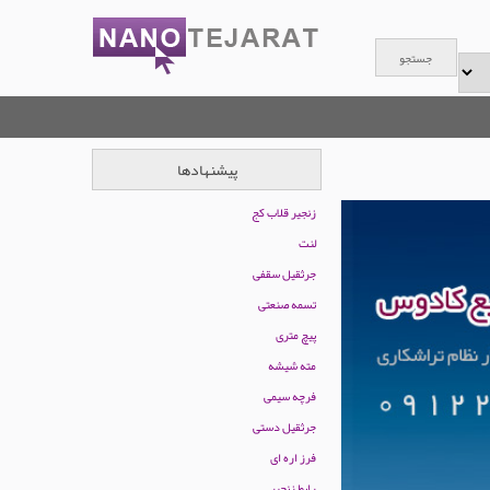
پیشنهادها
زنجیر قلاب کج
لنت
جرثقیل سقفی
تسمه صنعتی
پیچ متری
مته شیشه
فرچه سیمی
جرثقیل دستی
فرز اره ای
رابط زنجیر