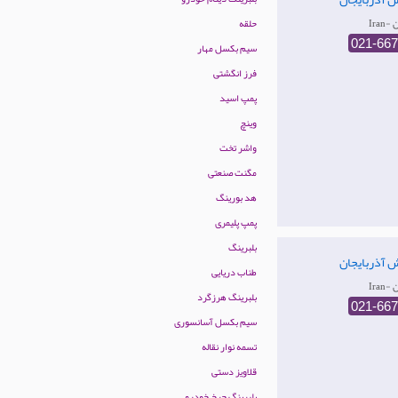
ان
حلقه
021-66
سیم بکسل مهار
فرز انگشتی
پمپ اسید
وینچ
واشر تخت
مگنت صنعتی
هد بورینگ
پمپ پلیمری
بلبرینگ
اش آذربایجان
طناب دریایی
ان
بلبرینگ هرزگرد
021-66
سیم بکسل آسانسوری
تسمه نوار نقاله
قلاویز دستی
بلبرینگ چرخ خودرو