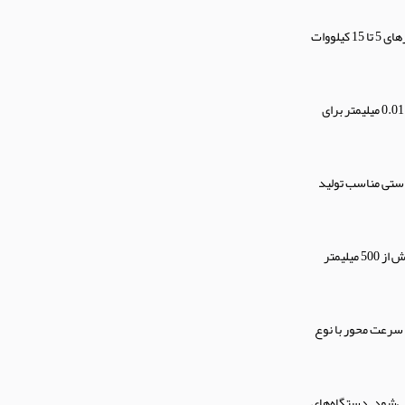
توان موتور تاثیر مستقیم بر سرعت برش و قابلیت تراشکاری فلزات سخت دارد. موتورهای 5 تا 15 کیلووات
دقت محورهای X و Z تعیین‌کننده کیفیت نهایی قطعه و قابلیت تولید سری است. تلرانس کمتر از 0.01 میلیمتر برای
های دستی مناسب تولید
طول و قطر قطعات قابل تراش، کاربرد دستگاه را مشخص می‌کند. طول بیش از 2 متر و قطر بیش از 500 میلیمتر
و سرعت محور با نوع
ی‌شود. دستگاه‌های