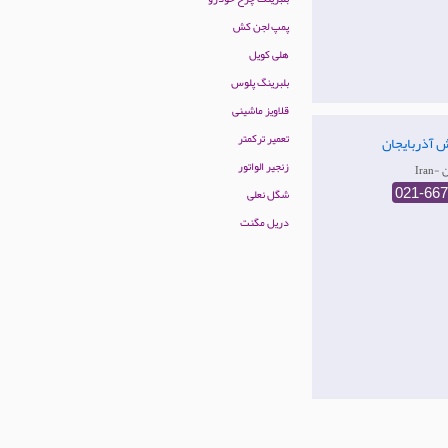
پمپ لجن کش
هلی کویل
بلبرینگ پلوس
قلاویز ماشینی
تعمیر ترکمتر
اش آذربایجان
زنجیر الواتور
ان
شگل نعلی
021-66
دریل مگنت