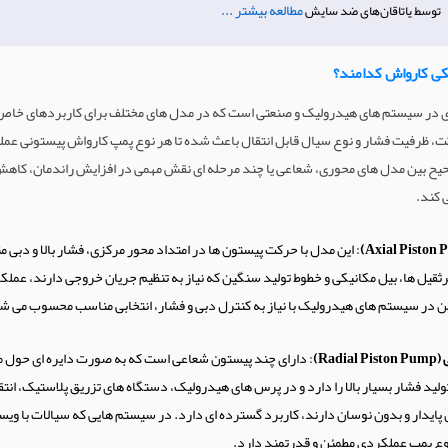
مطالعه بیشتر ...
توسط یاتاقان‌های ضد سایش
یکی کارواش کدامند؟
دی در سیستم های هیدرولیک و صنعتی است که در مدل های مختلف برای کاربردهای خاص
ت، ظرفیت فشار و نوع سیال قابل انتقال باعث شده تا هر نوع پمپ کارواش پیستونی عمل
حیح بین مدل های محوری، شعاعی یا چند مرحله ای نقش مهمی در افزایش راندمان، کاهش
 کند.
: این مدل با حرکت پیستون ها در امتداد محور مرکزی، فشار بالا و دبی مت
قیل ها، بیل مکانیکی و خطوط تولید سنگین که نیاز به تنظیم جریان خروجی دارند، عملک
ین در سیستم های هیدرولیک با نیاز به کنترل دبی و فشار، انتخابی مناسب محسوب می ش
Ra)
: دارای چند پیستون شعاعی است که به صورت دایره ای حول م
 تولید فشار بسیار بالا را دارد و در پرس های هیدرولیک، دستگاه های تزریق پلاستیک، ان
ن پایدار و بدون نوسان دارند، کاربرد گسترده ای دارد. در سیستم هایی که سیالات با ویس
وع پمپ عملکردی مطمئن و قدرتمند دارد.