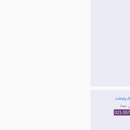
ک پایتخت
ان
021-55