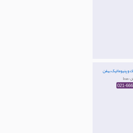
 و پنیوماتیک بهفن
ان
021-66