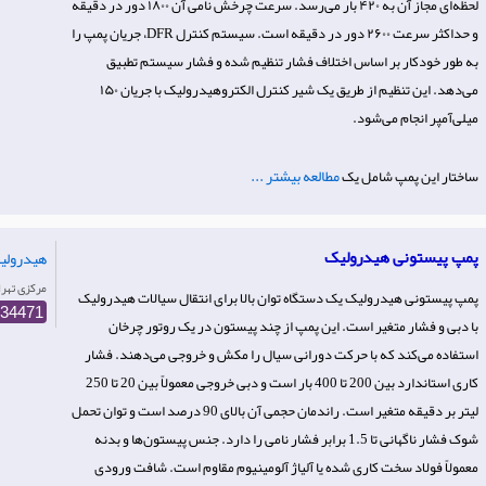
لحظه‌ای مجاز آن به ۴۲۰ بار می‌رسد. سرعت چرخش نامی آن ۱۸۰۰ دور در دقیقه
و حداکثر سرعت ۲۶۰۰ دور در دقیقه است. سیستم کنترل DFR، جریان پمپ را
به طور خودکار بر اساس اختلاف فشار تنظیم شده و فشار سیستم تطبیق
می‌دهد. این تنظیم از طریق یک شیر کنترل الکتروهیدرولیک با جریان ۱۵۰
میلی‌آمپر انجام می‌شود.
مطالعه بیشتر ...
ساختار این پمپ شامل یک
پمپ پیستونی هیدرولیک
هیدرولیك
Iran-مرکزی تهر
پمپ پیستونی هیدرولیک یک دستگاه توان بالا برای انتقال سیالات هیدرولیک
634471
با دبی و فشار متغیر است. این پمپ از چند پیستون در یک روتور چرخان
استفاده می‌کند که با حرکت دورانی سیال را مکش و خروجی می‌دهند. فشار
کاری استاندارد بین 200 تا 400 بار است و دبی خروجی معمولاً بین 20 تا 250
لیتر بر دقیقه متغیر است. راندمان حجمی آن بالای 90 درصد است و توان تحمل
شوک فشار ناگهانی تا 1.5 برابر فشار نامی را دارد. جنس پیستون‌ها و بدنه
معمولاً فولاد سخت کاری شده یا آلیاژ آلومینیوم مقاوم است. شافت ورودی