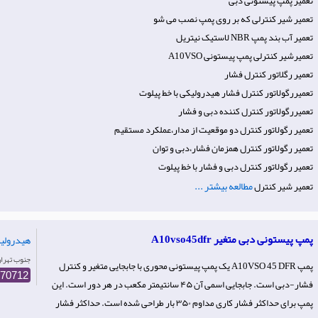
تعمیر پمپ پیستونی دبی
تعمیر شیر کنترلی که بر روی پمپ نصب می شو
تعمیر آب بند پمپ NBR لاستیک نیتریل
تعمیرشیر کنترلی پمپ پیستونی A10VSO
تعمیر رگلاتور کنترل فشار
تعمیررگولاتور کنترل فشار هیدرولیکی با خط پیلوت
تعمیررگولاتور کنترل کننده دبی و فشار
تعمیر رگولاتور کنترل دو موقعیت از مدار،عملکرد مستقیم
تعمیر رگولاتور کنترل همزمان فشار،دبی و توان
تعمیر رگولاتور کنترل دبی و فشار با خط پیلوت
مطالعه بیشتر ...
تعمیر شیر کنترل
پمپ پیستونی دبی متغیر A10vso45dfr
هیدرولی
Iran- جنوب‌ تهر
پمپ A10VSO 45 DFR یک پمپ پیستونی محوری با جابجایی متغیر و کنترل
770712
فشار-دبی است. جابجایی اسمی آن ۴۵ سانتیمتر مکعب در هر دور است. این
پمپ برای حداکثر فشار کاری مداوم ۳۵۰ بار طراحی شده است. حداکثر فشار