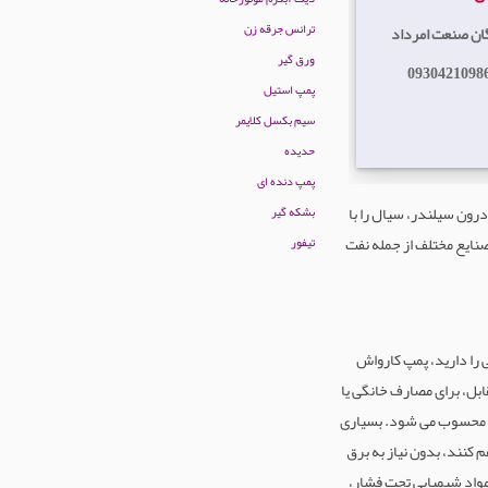
ترانس جرقه زن
گان صنعت امرداد
ورق گیر
0930421098
پمپ استیل
سیم بکسل کلایمر
حدیده
پمپ دنده ای
تون درون سیلندر، سیال را با
بشکه گیر
صنایع مختلف از جمله نفت
تیفور
 را دارید، پمپ کارواش
بل، برای مصارف خانگی یا
دی محسوب می شود. بسیاری
کنند، بدون نیاز به برق
 مواد شیمیایی تحت فشار،