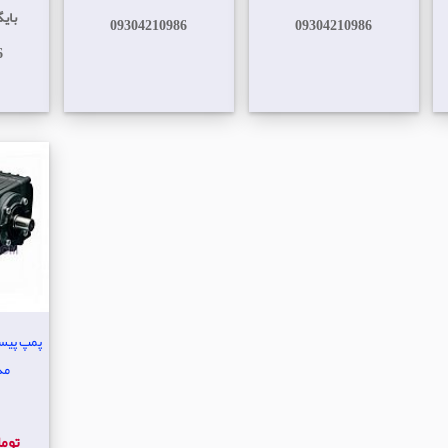
بای
09304210986
09304210986
6
مدل 0
144,963,000