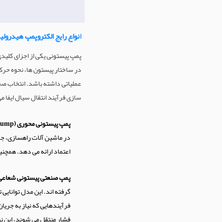
انواع رایج الکتروپمپ هیدرول
پمپ پیستونی یکی از اجزای کلی
در ساختار پیستون ها، نحوه حرک
عملیاتی داشته باشد. انتخاب ص
سازی فرآیند انتقال سیال ایفا می
پمپ پیستونی محوری (Axial Piston Pump)
در ماشین آلات راهسازی، جرث
اعتماد ارائه می دهد. همچن
پمپ صنعتی پیستونی شعاعی (dial Piston Pump
گرفته اند. این مدل توانایی
فرآیندهایی که نیاز به جریا
فشار منتقل می شوند، این ن