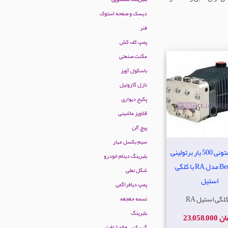
دیسک و صفحه استوک
فنر
پمپ کف کش
مگنت صنعتی
باسکول آویز
نازل گازوئیل
پکیج دیواری
قلاویز ماشینی
پیچ آلن
سیم بکسل مهار
پمپ پیستونی 500 بار برتولینی
بلبرینگ دینام خودرو
Bertolini مدل RA با کلگی
شگل نعلی
استیل
پمپ دیافراگمی
با کلگی استیل
تسمه جغجغه
بلبرینگ
23 تومان
گیربکس هالو شافت