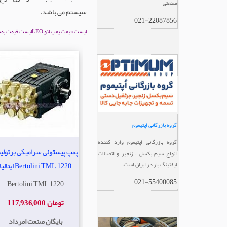
صنعتی
سیستم می باشد.
021-22087856
لیست قیمت پمپ لئو LEO
لیست قیمت پمپ پن
گروه بازرگانی اپتیموم
گروه بازرگانی اپتیموم وارد کننده
پمپ پیستونی سرامیکی برتولی
انواع سیم بکسل ، زنجیر و اتصالات
Bertolini TML 1220 ایتالیا
لیفتینگ بار در ایران است.
021-55400085
Bertolini TML 1220
117,936,000 تومان
بایگان صنعت امرداد