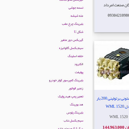
گان صنعت امرداد
تسمه جوشی
0930421098
مته شیشه
بلبرینگ چرخ عقب
شگل U
گیربکس دور متغیر
سیم بکسل گالوانیزه
حلقه اسلینگ
الکترود
پولیفت
بلبرینگ کمپرسور کولر خودرو
زنجیر الواتور
تعمیر پمپ هیدرولیک
پمپ پیستونی برتولینی 200 بار
هد بورینگ
WML 152
بلبرینگ پلوس
WML 1520
سیم بکسل نتاب
 تومان
دیگ آبگرم موتورخانه