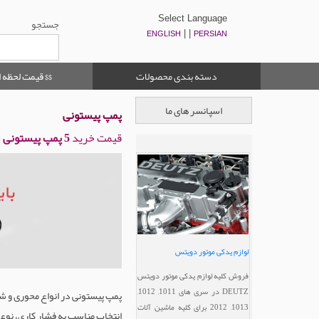
Select Language
جستجو
| |
ENGLISH
PERSIAN
دسته بندی محصولات
$$ قیمت لحظه ا
اسپانسر های ما
پمپ پیستونی
قیمت خرید
5 پمپ پیستونی
ا
لوازم یدکی موتور دویتس
فروش کلیه لوازم یدکی موتور دویتس
DEUTZ در سری های 1011, 1012,
پمپ پیستونی در انواع محوری و شع
1013, 2012 برای کلیه ماشین آلات
انتخاب مناسب به فشار کاری، نوع