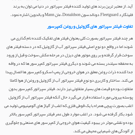
آید. از معتبر ترین برند های تولید کننده فیلتر سپراتور در دنیا می توان به برند
فلیتگارد Fleetguard, دونالدسون Donaldson، مان Mann و بالدوین اشاره نمود.
تفاوت فیلتر سپراتور های گازوئیل و روغن کمپرسور
هر چند فیلتر سپراتور بصورت کلی بعنوان فیلتر های تفکیک کننده نام گذاری می
شوند اما در واقع دو نوع اصلی فیلتر سپراتور آب از گازوئیل که در دسته فیلتر های
سوخت قرار گرفته و بر روی موتور های دیزل در مرحله مکش سوخت و قبل از ورود
به محفظه سیلندر بسته می شوند و دیگری فیلتر سپراتور کمپرسور ها که در واقه
جدا کننده ذرات روغن معلق در هوای خروجی از پمپ اسکرو کمپرسور ها اتصال پیدا
می کند. ساختار و کاربری دو نوع فیلتر سپراتور آب از گازوئیل و روغن از هوا کاملا
متفاوت بوده و قیمت های بسیار متفاوتی نیز دارند. فیلتر سپراتور کمپرسور بدون
پوسته بیرونی مورد استفاده قرار می گیرد حال آنکه فیلتر سپراتور آب از گازوئیل
اغلب بصورت پیچی همراه با یک قوطی فلزی که اغلب از آلیاژ های آلومینیومی تولید می
شود بکار گرفته می شود. در اغلب موارد طول عمر فیلتر سپراتور کمپرسور بالاتر
بوده و نقشی موثر در بهبود کیفیت هوای خروجی از کمپرسور های صنعتی و جلوگیری
از آلودگی های شیمیایی محیطی می کند.