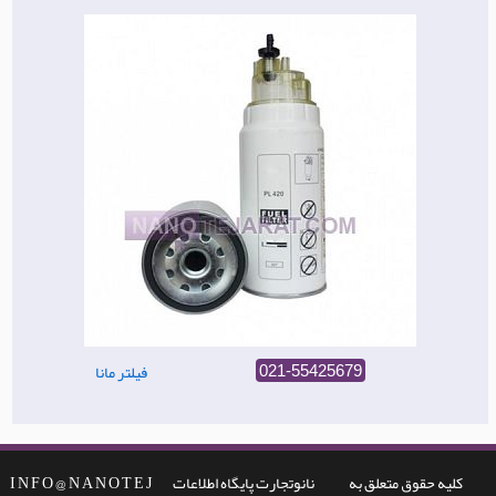
فیلتر مانا
021-55425679
کلیه حقوق متعلق به
نانوتجارت پایگاه اطلاعات
I N F O @ N A N O T E J