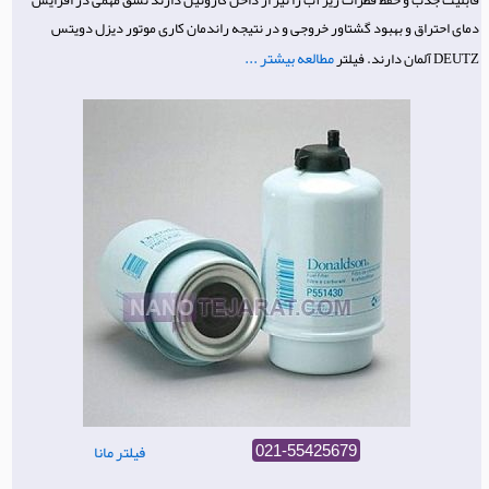
قابلیت جذب و حفظ قطرات ریز آب را نیز از داخل گازوئیل دارند نشق مهمی در افزایش
دمای احتراق و بهبود گشتاور خروجی و در نتیجه راندمان کاری موتور دیزل دویتس
مطالعه بیشتر ...
DEUTZ آلمان دارند. فیلتر
فیلتر مانا
021-55425679