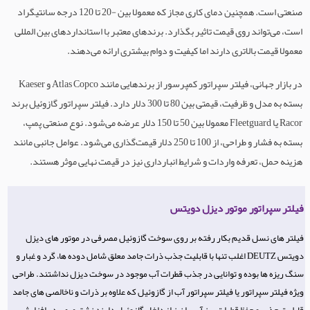
صنعتی است. همچنین دمای کاری مجاز که معمولا بین -20 تا 120 درجه سانتیگراد
است، می‌تواند روی قیمت تاثیر بگذارد. برندهای معتبر با استانداردهای بین المللی
معمولا قیمت بالاتری دارند اما کیفیت و دوام بیشتری ارائه می‌دهند.
در بازار جهانی، فیلتر سپراتور کمپرسور از برندهایی مانند Atlas Copco و Kaeser
بسته به مدل و ظرفیت، قیمتی بین 80 تا 300 دلار دارد. فیلتر سپراتور گازوئیل برند
Racor یا Fleetguard معمولا بین 50 تا 150 دلار عرضه می‌شود. نوع صنعتی پمپ،
بسته به فشار و طراحی، از 100 تا 250 دلار قیمت‌گذاری می‌شود. عوامل جانبی مانند
هزینه حمل، تعرفه واردات و شرایط انبارداری نیز در قیمت نهایی موثر هستند.
فیلتر سپراتور موتور دیزل دویتس
فیلتر های نسل قدیم بکار رفته بر روی سوخت گازوئیل مصرفی در موتور های دیزل
دویتس DEUTZ اغلب تنها با قابلیت جذب ذرات جامد معلق شامل دوده ها، گرد و غبار و
سنگ ریزه ها بوده و توانایی در جذب قطرات آب موجود در سوخت دیزل نداشتند. طراحی
ویژه فیلتر سپراتور یا فیلتر سپراتور آب از گازوئیل که علاوه بر ذرات و ناخالصی های جامد