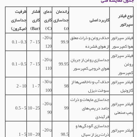
جدول مقایسه فنی
راندمان
دمای
فشار
ظرفیت
نوع فیلتر
کاربرد اصلی
جداسازی
کاری
کاری
جداسازی
سپراتور
(%)
(°C)
(Bar)
(میکرون)
فیلتر سپراتور
حذف روغن و ذرات معلق
-20 تا
0.1 - 0.3
7 - 15
99.9
هوا کمپرسور
از هوای فشرده
120
فیلتر سپراتور
جداسازی روغن از جریان
-20 تا
روغن
99.95
7 - 15
0.1 - 0.5
هوای خروجی کمپرسور
110
کمپرسور
فیلتر سپراتور
حذف آب و ناخالصی‌ها از
-30 تا
2 - 10
1 - 7
98
گازوئیل
سوخت دیزل
100
جداسازی مایعات و ذرات
فیلتر سپراتور
-20 تا
جامد در پمپ‌های
99
10 - 25
0.5 - 5
پمپ صنعتی
90
فرآیندی
جداسازی آلودگی‌ها و
فیلتر سپراتور
-20 تا
ذرات ریز از سیال
98.5
10 - 20
1 - 5