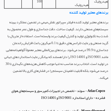
هیدرولیک
100
هیدرولیک
برندهای معتبر تولید کننده
برندهای معتبر تولید کننده فیلتر سپراتور نقش مهمی در تضمین عملکرد بهینه
سیستم‌های صنعتی دارند. کیفیت ساخت، دقت جداسازی و طول عمر محصول به
شدت به تکنولوژی تولید و کنترل کیفیت برند وابسته است. استفاده از متریال با
گرید صنعتی و رعایت تلرانس‌های دقیق تا 0.1 میکرون باعث افزایش راندمان
جداسازی تا 99.9 درصد می‌شود. برندهای بین‌المللی معتبر معمولاً گواهینامه‌هایی
مانند ISO 9001 و ISO 14001 را دارا هستند که بیانگر رعایت استانداردهای جهانی
در تولید است. انتخاب برند مناسب نه تنها موجب کاهش هزینه‌های نگهداری تا 30
درصد می‌شود بلکه قابلیت اطمینان سیستم را در فشارهای کاری بالا تضمین
می‌کند.
Atlas Copco
- سوئد - تخصص در تجهیزات کمپرسور و سیستم‌های هوای
فشرده - دارای استاندارد ISO 9001 و ISO 14001
Mann+Hummel
- آلمان - تخصص در فیلتراسیون صنعتی و خودرویی -