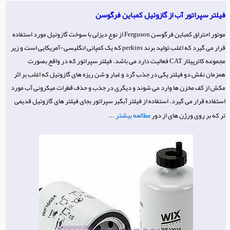
فیلتر سپراتور آب از گازوئیل کمباین فرگوسن
موتور احتراق کمباین فرگوسن Ferguson از نوع دیزلی با سوخت گازوئیل مورد استفاده
قرار می گیرد که اغلب تولید برند perkins که یک کمپانی انگلیسی-آمریکایی است و زیر
مجموعه کاترپیلار CAT فعالیت دارد می باشد. فیلتر سپراتور که در واقع بصورت
همزمان نقش دو فیلتر یکی در جذب گرد و غبار و شن ریزه های گازوئیل که اغلب بر اثر
مکش از کف مخزن ها وارد می شوند و دیگری در جذب و حذف قطرات میکرونی آب مورد
استفاده قرار می گیرد. استفاده از فیلتر آبگیر سپراتور بجای فیلتر های گازوئیل قدیمی
مطالعه بیشتر ...
تر که بر روی ورژن های از دور