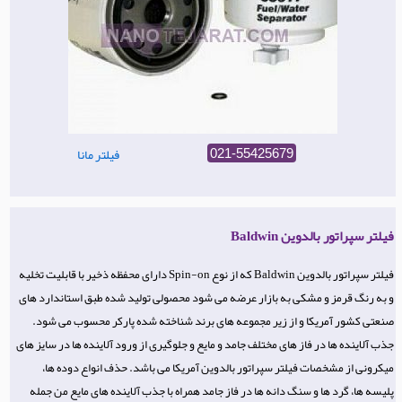
فیلتر مانا
021-55425679
فیلتر سپراتور بالدوین Baldwin
فیلتر سپراتور بالدوین Baldwin که از نوع Spin-on دارای محفظه ذخیر با قابلیت تخلیه
و به رنگ قرمز و مشکی به بازار عرضه می شود محصولی تولید شده طبق استاندارد های
صنعتی کشور آمریکا و از زیر مجموعه های برند شناخته شده پارکر محسوب می شود.
جذب آلاینده ها در فاز های مختلف جامد و مایع و جلوگیری از ورود آلاینده ها در سایز های
میکرونی از مشخصات فیلتر سپراتور بالدوین آمریکا می باشد. حذف انواع دوده ها،
پلیسه ها، گرد ها و سنگ دانه ها در فاز جامد همراه با جذب آلاینده های مایع من جمله