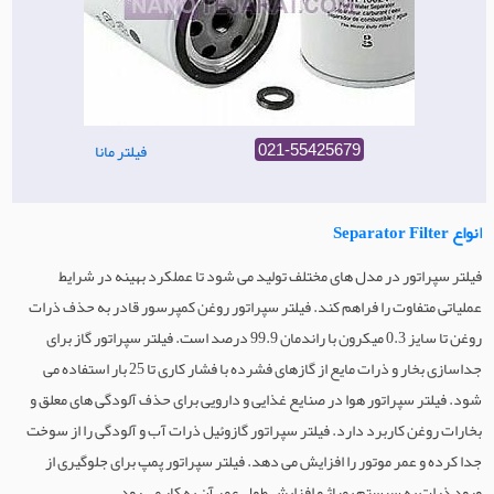
فیلتر مانا
021-55425679
انواع Separator Filter
فیلتر سپراتور در مدل های مختلف تولید می شود تا عملکرد بهینه در شرایط
عملیاتی متفاوت را فراهم کند. فیلتر سپراتور روغن کمپرسور قادر به حذف ذرات
روغن تا سایز 0.3 میکرون با راندمان 99.9 درصد است. فیلتر سپراتور گاز برای
جداسازی بخار و ذرات مایع از گازهای فشرده با فشار کاری تا 25 بار استفاده می
شود. فیلتر سپراتور هوا در صنایع غذایی و دارویی برای حذف آلودگی های معلق و
بخارات روغن کاربرد دارد. فیلتر سپراتور گازوئیل ذرات آب و آلودگی را از سوخت
جدا کرده و عمر موتور را افزایش می دهد. فیلتر سپراتور پمپ برای جلوگیری از
ورود ذرات به سیستم پمپاژ و افزایش طول عمر آن به کار می رود.