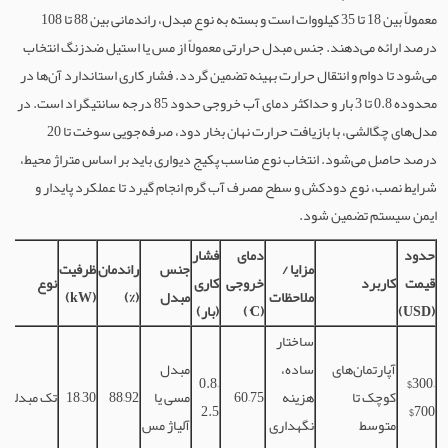
معمولاً بین 18 تا 35 کیلووات است و بسته به نوع مبدل، راندمانی بین 88 تا 108
درصد ارائه می‌دهند. جنس مبدل حرارتی معمولاً از مس یا استیل ضدزنگ انتخاب
می‌شود تا دوام و انتقال حرارت بهینه تضمین گردد. فشار کاری استاندارد آن‌ها در
محدوده 0.8 تا 3 بار و حداکثر دمای آب خروجی حدود 85 درجه سانتیگراد است. در
مدل‌های چگالشی، با بازیافت حرارت نهان بخار دود، صرفه‌جویی سوخت تا 20
درصد حاصل می‌شود. انتخاب نوع مناسب پکیج دیواری باید بر اساس متراژ محیط،
شرایط نصب، نوع دودکش و سطح مصرف آب گرم انجام گیرد تا عملکرد پایدار و
ایمن سیستم تضمین شود.
حدود
دمای
فشار
مزایا /
جنس
راندمان
ظرفیت
قیمت
کاربرد
خروجی
کاری
نوع
ملاحظات
مبدل
(%)
(kW)
(USD)
(°C)
(بار)
ساختار
آپارتمان‌های
ساده،
مبدل
0.8–
$300–
کوچک تا
هزینه
60–75
مسی یا
88–92
18–30
تک مبدله
2.5
$700
متوسط
نگهداری
آلیاژ مس