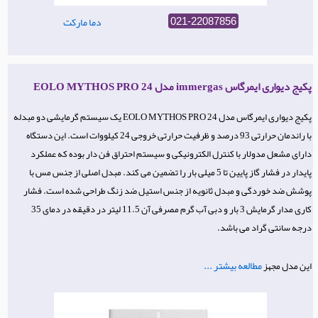
دما مارکت
021-22087856
پکیج دیواری ایمرگاس immergas مدل EOLO MYTHOS PRO 24
پکیج دیواری ایمرگاس مدل EOLO MYTHOS PRO 24 یک سیستم گرمایشی دو مبدله
با راندمان حرارتی 93 درصد و ظرفیت حرارتی خروجی 24 کیلووات است. این دستگاه
دارای مشعل مدولار با کنترل الکترونیکی و سیستم احتراق فن دار بوده که عملکرد
پایدار در فشار گاز پایین تا 5 میلی بار را تضمین می کند. مبدل اصلی از جنس مس با
پوشش ضد خوردگی و مبدل ثانویه از جنس استیل ضد زنگ طراحی شده است. فشار
کاری مدار گرمایش 3 بار و دبی آب گرم مصرفی آن 11.5 لیتر در دقیقه در دمای 35
درجه سانتی گراد می باشد.
مطالعه بیشتر ...
این مدل مجهز