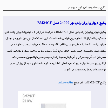
نتایج جستجو برای پکیج دیواری
پکیج دیواری ایران رادیاتور 24000 مدل BM24CF
پکیج دیواری ایران رادیاتور مدل BM24CF با ظرفیت حرارتی 24 کیلووات برای واحدهای
مسکونی تا متراژ 150 متر مربع طراحی شده است. این دستگاه از نوع فن دار و دو مبدل
حرارتی است که با راندمان حرارتی بالای 93 درصد، عملکردی پایدار و بهینه ارائه می
دهد. مبدل اصلی از جنس مس خالص با پوشش ضد رسوب ساخته شده و توانایی تأمین
همزمان آب گرم مصرفی و گرمایش محیط را دارد. پمپ سیرکولاسیون سه سرعته
ایتالیایی و سیستم ایمنی چند مرحله ای شامل حسگر دما، فشار و دود از ویژگی های
برجسته این مدل محسوب می شود.
مطالعه بیشتر ...
پکیج BM24CF دارای منبع