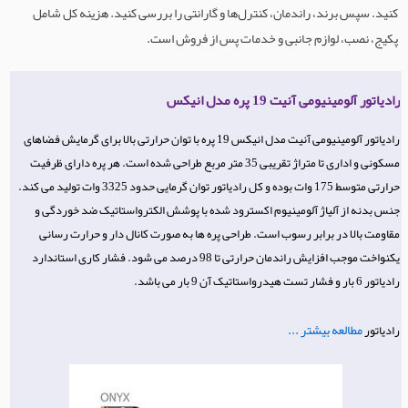
کنید. سپس برند، راندمان، کنترل‌ها و گارانتی را بررسی کنید. هزینه کل شامل
پکیج، نصب، لوازم جانبی و خدمات پس از فروش است.
رادیاتور آلومینیومی آنیت 19 پره مدل انیکس
رادیاتور آلومینیومی آنیت مدل انیکس 19 پره با توان حرارتی بالا برای گرمایش فضاهای
مسکونی و اداری تا متراژ تقریبی 35 متر مربع طراحی شده است. هر پره دارای ظرفیت
حرارتی متوسط 175 وات بوده و کل رادیاتور توان گرمایی حدود 3325 وات تولید می کند.
جنس بدنه از آلیاژ آلومینیوم اکسترود شده با پوشش الکترواستاتیک ضد خوردگی و
مقاومت بالا در برابر رسوب است. طراحی پره ها به صورت کانال دار و حرارت رسانی
یکنواخت موجب افزایش راندمان حرارتی تا 98 درصد می شود. فشار کاری استاندارد
رادیاتور 6 بار و فشار تست هیدرواستاتیک آن 9 بار می باشد.
مطالعه بیشتر ...
رادیاتور