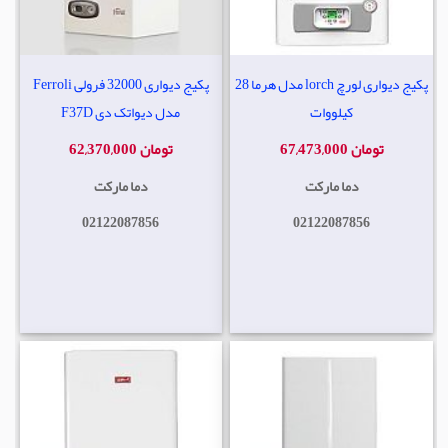
پکیج دیواری لورچ lorch مدل هرما 28
پکیج دیواری 32000 فرولی Ferroli
کیلووات
مدل دیواتک دی F37D
67,473,000 تومان
62,370,000 تومان
دما مارکت
دما مارکت
02122087856
02122087856