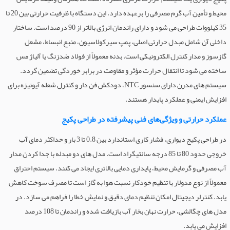
محیط و تأمین آب گرم مصرفی را برعهده دارد. این دستگاه با ظرفیت حرارتی بین 20 تا
35 کیلووات طراحی می شود و دارای راندمان انرژی بالاتر از 90 درصد است. ساختار
داخلی آن شامل مبدل حرارتی اصلی، پمپ سیرکولاسیون، منبع انبساط، مشعل
گازسوز و مدار کنترل الکترونیکی است. بدنه معمولاً از فولاد ضدزنگ یا آلیاژ مس
ساخته می شود تا انتقال حرارت مؤثر و مقاومت در برابر خوردگی تضمین گردد.
سیستم های مدرن دارای سنسور NTC، دودکش فن دار و کنترل شعله آیونیزه برای
افزایش ایمنی و عملکرد پایدار هستند.
عملکرد حرارتی و ویژگی‌های فنی پیشرفته در طراحی پکیج
در طراحی پکیج دیواری، فشار کاری استاندارد بین 0.8 تا 3 بار و حداکثر دمای آب
خروجی حدود 80 تا 85 درجه سانتیگراد است. مدل های دو مبدله با جدا کردن مدار
آب مصرفی و گرمایش محیط، پایداری دمایی بالاتری ایجاد می کنند. سیستم احتراق
معمولاً از نوع مدولار با تنظیم خودکار نسبت هوا به گاز است تا مصرف سوخت کاهش
یابد. کنترلر دیجیتال امکان تنظیم دمای دقیق و نمایش خطا را فراهم می سازد. در
مدل های چگالشی، حرارت نهان بخار آب بازیافت شده و راندمان تا 108 درصد
افزایش می یابد.