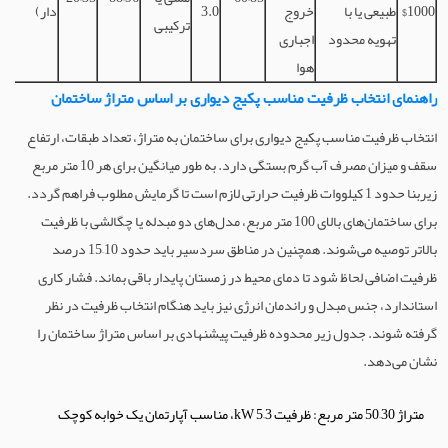
$1000
طبیعی یا با
خروج
3.0
دار)
ترکیبی
تهویه محدود
اجباری
هوا
راهنمای انتخاب ظرفیت مناسب پکیج دیواری بر اساس متراژ ساختمان
انتخاب ظرفیت مناسب پکیج دیواری برای ساختمان به متراژ، تعداد طبقات، ارتفاع
سقف و میزان مصرف آب گرم بستگی دارد. به طور میانگین برای هر 10 متر مربع
زیربنا حدود 1 کیلووات ظرفیت حرارتی لازم است تا گرمایش مطلوب فراهم گردد.
برای ساختمان‌های بالای 100 متر مربع، مدل‌های دو مبدله یا چگالشی با ظرفیت
بالاتر توصیه می‌شوند. همچنین در مناطق سردسیر باید حدود 10–15 درصد
ظرفیت اضافی لحاظ شود تا دمای محیط در زمستان پایدار باقی بماند. فشار کاری
استاندارد، جنس مبدل و راندمان انرژی نیز باید هنگام انتخاب ظرفیت در نظر
گرفته شوند. جدول زیر محدوده ظرفیت پیشنهادی بر اساس متراژ ساختمان را
نشان می‌دهد.
متراژ 30–50 متر مربع: ظرفیت 3–5 kW، مناسب آپارتمان یک خوابه کوچک