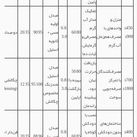
پایین
تفکیک
مبدل
منزل و
مدار آب
اولیه
$450–
واحدهای با
گرم
0.8–
60–80
مسی +
90–95
20–35
دو مبدله
$900
مصرف هم‌زمان
مصرفی و
3.0
ثانویه
آب گرم
گرمایش،
استیل
ثبات دما
بازیافت
مبدل
مصرف‌کنندگان
حرارت
50–80
استیل
$700–
با تمرکز
نهان
(بهینه با
0.8–
چگالشی
ضدزنگ
95–108
12–35
$1800
صرفه‌جویی
دود،
بازگشت
3.0
ondensing)
مخصوص
سوخت
بیشینه
پایین)
چگالش
راندمان
نصب با
ساختمان‌های
دودکش
مبدل
$400–
بدون دودکش
کوتاه یا
0.8–
فن‌دار (دمن
60–85
مسی یا
88–96
20–35