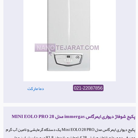
دما مارکت
021-22087856
پکیج شوفاژ دیواری ایمرگاس immergas مدل MINI EOLO PRO 28
پکیج دیواری ایمرگاس مدل Mini EOLO 28 PRO یک دستگاه گرمایشی و تامین آب گرم
مصرفی دو مبدله با توان حرارتی 28 کیلووات و راندمان 92.8 درصد است. این مدل