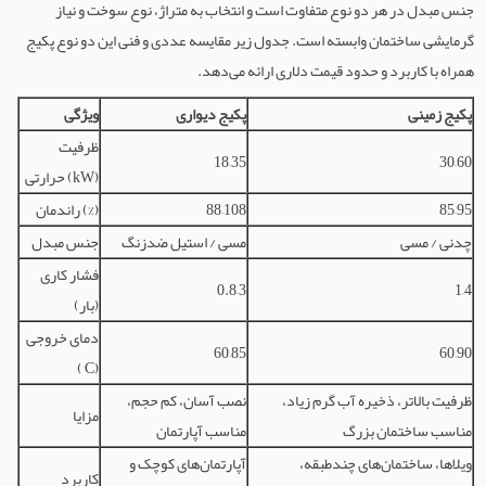
جنس مبدل در هر دو نوع متفاوت است و انتخاب به متراژ، نوع سوخت و نیاز
گرمایشی ساختمان وابسته است. جدول زیر مقایسه عددی و فنی این دو نوع پکیج
همراه با کاربرد و حدود قیمت دلاری ارائه می‌دهد.
پکیج زمینی
پکیج دیواری
ویژگی
ظرفیت
18–35
30–60
حرارتی (kW)
85–95
88–108
راندمان (%)
چدنی / مسی
مسی / استیل ضدزنگ
جنس مبدل
فشار کاری
0.8–3
1–4
(بار)
دمای خروجی
60–85
60–90
(°C)
ظرفیت بالاتر، ذخیره آب گرم زیاد،
نصب آسان، کم حجم،
مزایا
مناسب ساختمان بزرگ
مناسب آپارتمان
ویلاها، ساختمان‌های چندطبقه،
آپارتمان‌های کوچک و
کاربرد