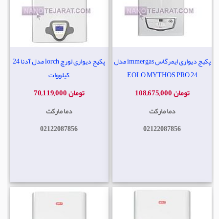
پکیج دیواری ایمرگاس immergas مدل
پکیج دیواری لورچ lorch مدل آدنا 24
EOLO MYTHOS PRO 24
کیلووات
108,675,000 تومان
70,119,000 تومان
دما مارکت
دما مارکت
02122087856
02122087856