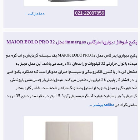
دما مارکت
021-22087856
پکیج شوفاژ دیواری ایمرگاس immergas مدل MAIOR EOLO PRO 32
پکیج دیواری ایمرگاس مدل MAIOR EOLO PRO 32 یک سیستم گرمایش و آب گرم دو
مبدله با توان حرارتی 32 کیلووات و راندمان 93 درصد می باشد. این مدل مجهز به
مشعل فن دار با کنترل الکترونیکی و سیستم احتراق مدولار است که عملکرد یکنواختی
را در فشار گاز پایین تا 5 میلی بار تضمین می کند. مبدل اصلی از جنس مس با پوشش
ضد خوردگی و مبدل ثانویه از استیل ضد زنگ طراحی شده است. فشار کاری مدار
گرمایش 3 بار و ظرفیت تولید آب گرم مصرفی آن 15.3 لیتر در دقیقه در دمای 35 درجه
مطالعه بیشتر ...
سانتی گراد می