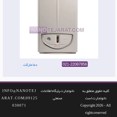
دما مارکت
021-22087856
کلیه حقوق متعلق به
نانوتجارت پایگاه اطلاعات
I N F O @ N A N O T E J
نانوتجارت است
صنعتی
A R A T . C O M | 0 9 1 2 5
0 3 0 0 7 1
Copyright 2026 - All
rights reserved