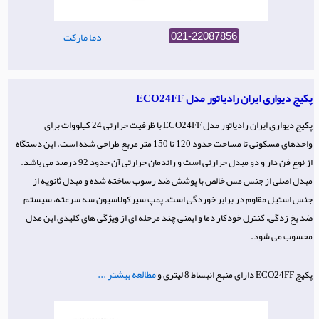
دما مارکت
021-22087856
پکیج دیواری ایران رادیاتور مدل ECO24FF
پکیج دیواری ایران رادیاتور مدل ECO24FF با ظرفیت حرارتی 24 کیلووات برای
واحدهای مسکونی تا مساحت حدود 120 تا 150 متر مربع طراحی شده است. این دستگاه
از نوع فن دار و دو مبدل حرارتی است و راندمان حرارتی آن حدود 92 درصد می باشد.
مبدل اصلی از جنس مس خالص با پوشش ضد رسوب ساخته شده و مبدل ثانویه از
جنس استیل مقاوم در برابر خوردگی است. پمپ سیرکولاسیون سه سرعته، سیستم
ضد یخ زدگی، کنترل خودکار دما و ایمنی چند مرحله ای از ویژگی های کلیدی این مدل
محسوب می شود.
مطالعه بیشتر ...
پکیج ECO24FF دارای منبع انبساط 8 لیتری و