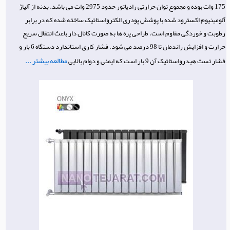
175 وات بوده و مجموع توان حرارتی رادیاتور حدود 2975 وات می باشد. بدنه از آلیاژ
آلومینیوم اکسترود شده با پوشش پودری الکترواستاتیک ساخته شده که در برابر
رطوبت و خوردگی مقاوم است. طراحی پره ها به صورت کانال دار باعث انتقال سریع
حرارت و افزایش راندمان تا 98 درصد می شود. فشار کاری استاندارد دستگاه 6 بار و
مطالعه بیشتر ...
فشار تست هیدرواستاتیک آن 9 بار است که ایمنی و دوام بالایی