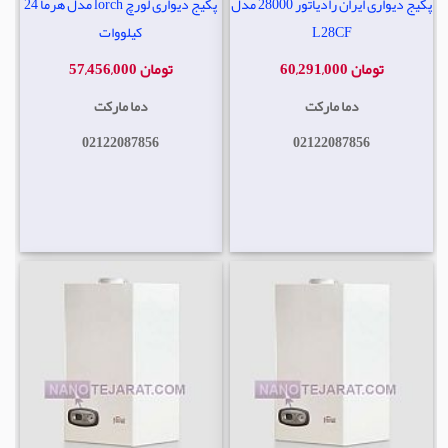
پکیج دیواری ایران رادیاتور 28000 مدل
پکیج دیواری لورچ lorch مدل هرما 24
L28CF
کیلووات
60,291,000 تومان
57,456,000 تومان
دما مارکت
دما مارکت
02122087856
02122087856