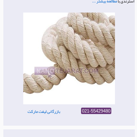
مطالعه بیشتر ...
استرندی با
بازرگانی لیفت مارکت
021-55429480