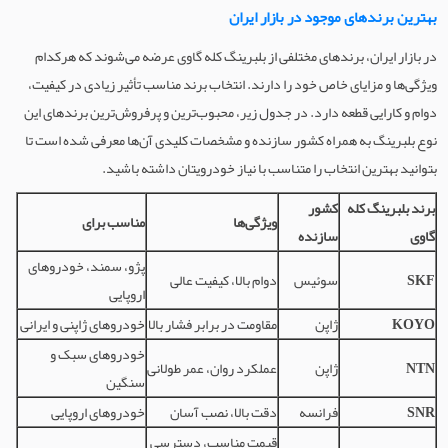
بهترین برندهای موجود در بازار ایران
در بازار ایران، برندهای مختلفی از بلبرینگ کله گاوی عرضه می‌شوند که هرکدام
ویژگی‌ها و مزایای خاص خود را دارند. انتخاب برند مناسب تأثیر زیادی در کیفیت،
دوام و کارایی قطعه دارد. در جدول زیر، محبوب‌ترین و پرفروش‌ترین برندهای این
نوع بلبرینگ به همراه کشور سازنده و مشخصات کلیدی آن‌ها معرفی شده است تا
بتوانید بهترین انتخاب را متناسب با نیاز خودرویتان داشته باشید.
برند بلبرینگ کله
کشور
ویژگی‌ها
مناسب برای
گاوی
سازنده
پژو، سمند، خودروهای
SKF
سوئیس
دوام بالا، کیفیت عالی
اروپایی
KOYO
ژاپن
مقاومت در برابر فشار بالا
خودروهای ژاپنی و ایرانی
خودروهای سبک و
NTN
ژاپن
عملکرد روان، عمر طولانی
سنگین
SNR
فرانسه
دقت بالا، نصب آسان
خودروهای اروپایی
قیمت مناسب، دسترسی