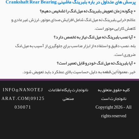
پرسش های متداول در باره بلبرینگ ماشینی Crankshaft Rear Bearing
+ چگونه زمان تعویض بلبرینگ ته میل لنگ را تشخیص دهیم؟
علائم خرابی بلبرینگ ته میل لنگ شامل افزایش صدای موتور، لرزش غیرعادی و
کاهش کارایی موتور است.
+ آیا نصب بلبرینگ ته میل لنگ نیاز به تخصص دارد؟
بله، نصب دقیق و استفاده از ابزار مناسب برای جلوگیری از آسیب به میل لنگ
ضروری است.
+ آیا بلبرینگ ته میل لنگ خودرو قابل تعمیر است؟
خیر، معمولاً این قطعه به دلیل حساسیت بالای عملکرد باید تعویض شود.
کلیه حقوق متعلق به
نانوتجارت پایگاه اطلاعات
I N F O @ N A N O T E J
نانوتجارت است
صنعتی
A R A T . C O M | 0 9 1 2 5
0 3 0 0 7 1
Copyright 2026 - All
rights reserved