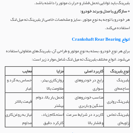
بلبرینگ باید توانایی تحمل فشار و حرارت موتور را داشته باشد.
+ سازگاری با مدل و برند خودرو:
هر خودرو با توجه به نوع موتور، سایز و مشخصات خاصی از بلبرینگ ته میل لنگ
استفاده می‌کند.
انواع Crankshaft Rear Bearing
برای هر نوع خودرو، بسته به نوع موتور و طراحی آن، بلبرینگ‌های متفاوتی استفاده
می‌شود. انواع مختلف بلبرینگ ته میل لنگ شامل موارد زیر است:
نوع بلبرینگ
کاربرد اصلی
مزایا
معایب
بلبرینگ
رایج در خودروهای
روان‌کاری بهتر،
حساس به گرد و
ساچمه‌ای
سواری
مقاومت بالا
غبار
مناسب خودروهای
تحمل بار بالا، دوام
بلبرینگ رولری
قیمت بالاتر
سنگین و باربری
بیشتر
بلبرینگ تماس
کاربرد در شرایط سرعت
استحکام زیاد،
نیاز به روغن‌کاری
زاویه‌ای
و فشار بالا
کارکرد دقیق
مداوم