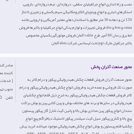
نصب و راه اندازی انواع جرثقیلهای سقفی ، دروازه ای ، نیم دروازه ای ، بازویی،
استکرهای انباری و انواع وینچهای الکترومکانیکی سیم بکسلی و زنجیری تا تناژ
150 تن و دهانه 36 متر مطابق با استانداردهای معتبر آمریکایی و اروپایی مانند
cmaa و fem و din فروش تجهیزات و لوازم یدکی انواع جرثقیلها و بالابرها فروش
خط برق رسان 80 آمپر طرح vahle آلمان فروش موتورگیربکسهای مخصوص
بالابر جرثقیل مارک pgr تحت لیسانس شرکت abm آلمان
محور صنعت آذران پخش
کننده, ع
محور صنعت آذران فروش قطعات چکش هیدرولیکی پیکور و درام کاتر به
خدمات, ]
صورت تک فروشی و عمده خرید و فروش انواع چکش هیدرولیکی پیکور و درام
Iran- جنوب‌ ت
کاتر فروش قطعات چکش هیدرولیکی پیکور به شرح ذیل قلم انواع چکشهای
تلفن
0
هیدرولیکی در سایزها و برند های مختلف بوش و پین کتابی پین و بوش براکت
سندان انواع پیکور پین مدادی بوش بالا و پِائین کیت شارژ گاز پیکور پیستون
پیچ بالا و کناری پیکور سیل کیت سیلندر پیکور لاستیک دیافراگم پیچ انواع
چکشها قلم پیستون و بوش انواع چکش هیدرولیکی موجود میباشد خرید بیش