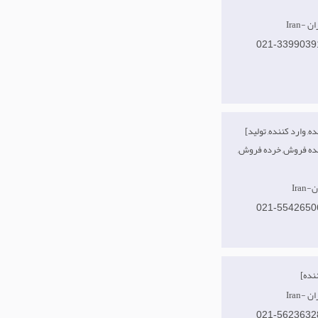
هران
021-3399039
[صادر کننده, وارد کننده, تولید
مده فروش, خرده فروش,
ان
021-5542650
هران
021-5623632