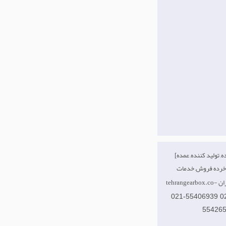
[وارد کننده, تولید کننده, عمده
‌ تهران
021-55406939 0
55426