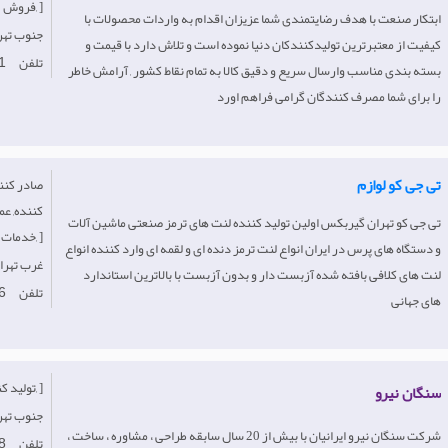
فروش, ]
ابتکار صنعت با هدف رضایتمندی شما عزیزان اقدام به واردات محصولات با
Iran- جنوب‌ ت
کیفیت از معتبرترین تولیدکنندکان دنیا نموده است و تلاش دارد با قیمت و
تلفن
1
بسته بندی مناسب وارسال سریع و دقیق کالا به تمام نقاط کشور , آرامش خاطر
را برای شما مصرف کنندگان گرامی فراهم اورد
تی جی کو لوازم
کننده, ع
تی جی کو تهران گیربکس اولین تولید کننده لنت های ترمز صنعتی ماشین آلات
خدمات, ]
و دستگاه های پرس در ایران انواع لنت ترمز دنده ای و لقمه ای وارد کننده انواع
Iran-غرب‌ تهر
لنت های کلافی بافته شده آزبست دار و بدون آزبست با بالاترین استاندارد
تلفن
6
های جهانی
[تولید کننده, ]
سنگان نیرو
Iran- جنوب‌ ت
شرکت سنگان نیرو ایرانیان با بیش از 20 سال سابقه طراحی ، مشاوره ، ساخت ،
تلفن
8