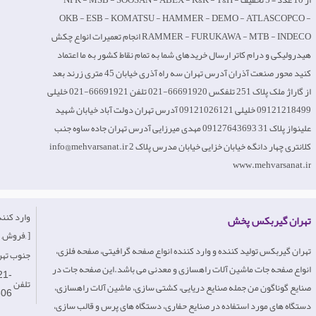
از 10 عدد = 5 تخفیف NPK - MSB - SOOSAN - ABEX - K&K - T&H -
OKB - ESB - KOMATSU - HAMMER - DEMO - ATLASCOPCO -
RAMMER - FURUKAWA - MTB - INDECO انجام تعمیرات انواع چکش
هیدرولیکی و درام کاتر ارسال خریدهای شما به تمام نقاط کشور به ما اعتماد
کنید محور صنعت آذران آدرس تهران سه راه آذری خیابان 45 متری زرند بعد
از گاراژ ملک پلاک 251 تلفکس 66691920-021 تلفن 66691921-021 خلیلی
09121218499 خلیلی 09121026121 آدرس تهران دولت آباد خیابان شهید
علینواز پلاک 31 09127643693 مهدی میرزایی آدرس تهران جاده ساوه جنب
کلانتری چهار دانگه خیابان خزایی خیابان مدرس پلاک 2 info@mehvarsanat.ir
www.mehvarsanat.ir
تهران گیربکس پخش
فروش, خرده فروش, خدمات, ]
تهران گیربکس تولید کننده و وارد کننده انواع صفحه گرافیتی، صفحه فلزی،
tehrangearbox.co- جنوب
انواع صفحه جات ماشین آلات راهسازی و معدنی می باشد.این صفحه جات در
21-
تلفن
صنایع گوناگون من جمله صنایع دریایی، کشتی سازی، ماشین آلات راهسازی،
506
دستگاه های مورد استفاده در صنایع حفاری، دستگاه های پرس و قالب سازی،