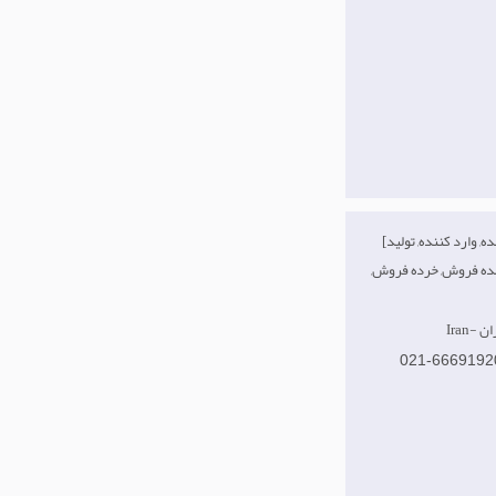
[صادر کننده, وارد کننده, تولید
مده فروش, خرده فروش,
هران
021-6669192