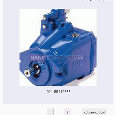
021-55410365
انتخاب صفحات
1
2