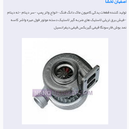
اصفهان تخشا
ماشین آلات قالیشویی
تولید کننده قطعات یدکی کامیون ماک دانگ فنگ -انواع واتر پمپ -سر دینام -ته دینام
-فیش برق تریلی لاستیک های ضربه گیر لاستیک دسته موتور فول مهره واشر کاسه
نمد بوش فارسونگا قیفی گیربکس قیفی دیفرانسیل