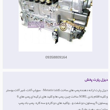
09358809164
دیزل پارت پخش
دیزل پارت ارائه دهنده پمپ های ساخت کانادا Metaris ¬ سوپاپ آلات، شیر آلات،بوستر
و کلیه اقلام بادی SORL ساخت چین، پمپ ها و کلید های ترکیه ای پمپ های 6
پیستون،9 پیستون،دو شفت و.. وکلید های دو کاره و سه کاره ، پمپ باد،پمپ
ساعت،پمپ هیدرولیک و..