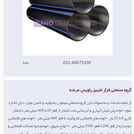
Iran
021-66675338
گروه صنعتی فراز تجهیز راویس عرضه
از جمله خدمات و محصولات این گروه صنعتی میتوان به تولید و تامین موارد ذیل اشاره
نمود • لوله پلی اتیلن آبیاری و آبرسانی تحت فشار از قطر 20 تا 400 میلی متر با فشار
کاری 4 تا 25 بار . • لوله های فاضلابی کاروگیت تا قطر 400 میلی متر . • لوله های فاضلابی
دوجداره از قطر 200 تا قطر 3500 میلی متر . • انواع منهول، حوضچه و اتصالات فاضلابی و
آبرسانی پلی اتیلنی نظیر زانو ، تبدیل و غیره . • مخازن، سپتیک ها و چربی گیرهای