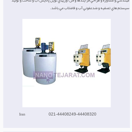
مهندسي و مشاوره و طراحي فرآيندها و فن آوريهاي نوين پالايش آب و ساخت و توليد
سيستم هاي تصفيه و ضدعفوني آب و فاضلاب مي باشد.
Iran
021-44408249-44408320