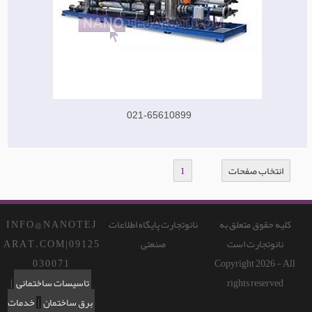
021-65610899
انتخاب صفحات
1
کلیه حقوق متعلق به
نانوتجارت پایگاه اطلاعات
I N F O @ N A N O T E J
نانوتجارت است
صنعتی
A R A T . C O M | 0 9 1 2 5
0 3 0 0 7 1
Copyright 2026 - All
rights reserved
تاسیسات ساختمانی
|
برق ساختمان
|
خدمات