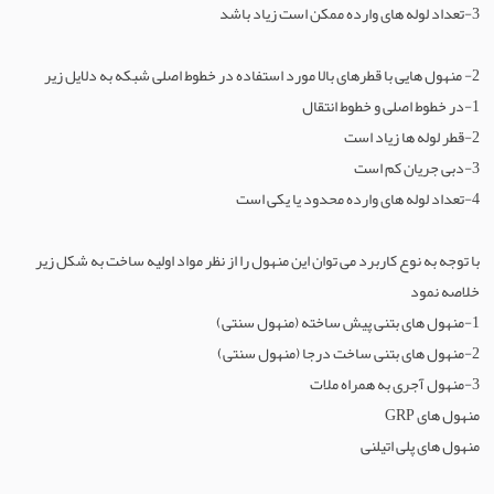
3-تعداد لوله های وارده ممکن است زیاد باشد
سرویس و تعمیرات ابزار آلات صنعتی
هواکش، فن و جت
خدمات و تجهیزات کفاشی و بافندگی
شیرآلات ساختمانی
ظروف آشپزخانه
بلبرینگ
ماشین آلات راه و ساختمان
موبایل
قالب ریخته گری
رنگ
خدمات مرتبط
پارکت و کفپوش
ابزارآلات ساختمانی
شیرآلات صنعتی
2- منهول هایی با قطرهای بالا مورد استفاده در خطوط اصلی شبکه به دلایل زیر
لوله و اتصالات ساختمانی
تجهیزات اداری
ماشین آلات صنایع غذایی
فراوری فلزات
گازهای صنعتی
لوله،شیرآلات،اتصالات
سقف کاذب
1-در خطوط اصلی و خطوط انتقال
آب و فاضلاب
مصالح ساختمانی
ماشین آلات فرآوری فلزات
تجهیزات و ماشین آلات معدن
لاستیک و پلاستیک
محصولات نفت و پترو شیمی
دکوراسیون داخلی
2-قطر لوله ها زیاد است
3-دبی جریان کم است
گیربکس
ابزار و ماشین آلات ساختمانی
ماشین آلات فلزکاری
سرامیک و کامپوزیت
لوازم آزمایشگاه شیمی
مخزن و تانکر
غرفه سازی
4-تعداد لوله های وارده محدود یا یکی است
عایق
ماشین آلات لاستیک و پلاستیک
ماشین آلات شیمیایی
مبلمان و پارتیشن
با توجه به نوع کاربرد می توان این منهول را از نظر مواد اولیه ساخت به شکل زیر
ماشین آلات مرتبط با عمران
مشتقات نفتی
محوطه سازی
خلاصه نمود
1-منهول های بتنی پیش ساخته (منهول سنتی)
ماشین آلات معدن
نانو مواد
نورپردازی
2-منهول های بتنی ساخت درجا (منهول سنتی)
ماشین آلات و تجهیزات کشاورزی
3-منهول آجری به همراه ملات
منهول های GRP
ماشین آلات - سایر
منهول های پلی اتیلنی
ماشین آلات بافندگی