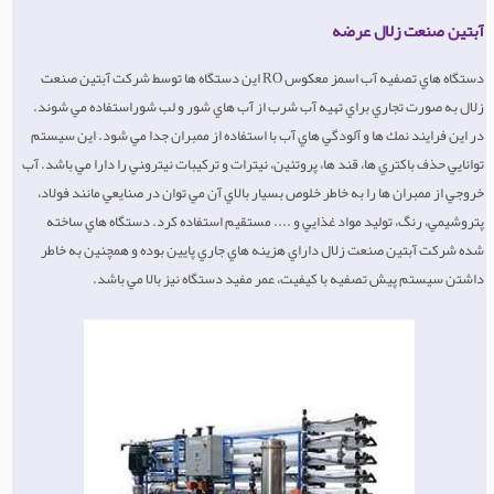
آبتین صنعت زلال عرضه
دستگاه هاي تصفيه آب اسمز معكوس RO اين دستگاه ها توسط شركت آبتین صنعت
زلال به صورت تجاري براي تهيه آب شرب از آب هاي شور و لب شوراستفاده مي شوند.
در اين فرايند نمك ها و آلودگي هاي آب با استفاده از ممبران جدا مي شود. اين سيستم
توانايي حذف باكتري ها، قند ها، پروتئين، نيترات و تركيبات نيترو‍ني را دارا مي باشد. آب
خروجي از ممبران ها را به خاطر خلوص بسيار بالاي آن مي توان در صنايعي مانند فولاد،
پتروشيمي، رنگ، توليد مواد غذايي و .... مستقيم استفاده كرد. دستگاه هاي ساخته
شده شركت آبتین صنعت زلال داراي هزينه هاي جاري پايين بوده و همچنين به خاطر
داشتن سيستم پيش تصفيه با كيفيت، عمر مفيد دستگاه نيز بالا مي باشد.