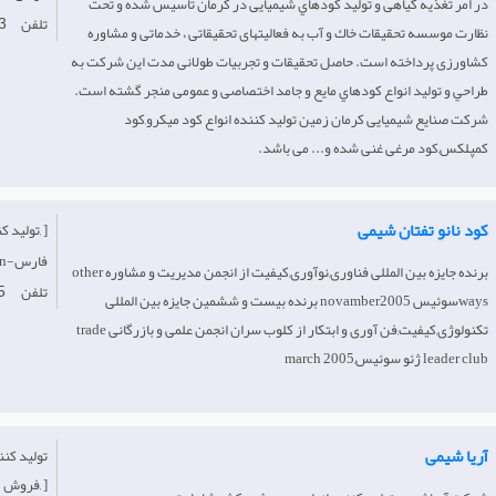
در امر تغذيه گياهی و توليد كودهاي شيميايی در كرمان تأسيس شده و تحت
تلفن
3
نظارت موسسه تحقيقات خاك و آب به فعاليتهای تحقيقاتی ، خدماتی و مشاوره
كشاورزی پرداخته است. حاصل تحقيقات و تجربيات طولانی مدت اين شركت به
طراحي و توليد انواع كودهاي مايع و جامد اختصاصی و عمومی منجر گشته است.
شرکت صنایع شیمیایی کرمان زمین تولید کننده انواع کود میکرو,کود
کمپلکس,کود مرغی غنی شده و... می باشد.
کود نانو تفتان شیمی
[تولید کننده, ]
Iran-فارس
برنده جایزه بین المللی فناوری,نوآوری,کیفیت از انجمن مدیریت و مشاوره other
تلفن
5
waysسوئیس novamber2005 برنده بیست و ششمین جایزه بین المللی
تکنولوژی,کیفیت,فن آوری و ابتکار از کلوب سران انجمن علمی و بازرگانی trade
leader club ژئو سوئیس,march 2005
آریا شیمی
فروش, ]