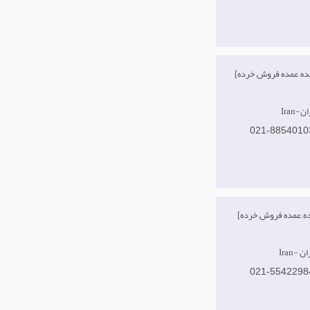
[تولید کننده, عمده فروش, خرده
هران
021-8854010
[وارد کننده, عمده فروش, خرده
هران
021-5542298