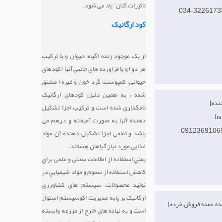
تاثیرات کلان" یاد می شود.
034-3226173
کود ارگانیک
از یک موجود زنده (گیاه، حیوان و یا ترکیب
هر دو) و یا فراورده های جانبی آنها (کودهای
حیوانی، کمپوست، گرد خون و غیره) مشتق
شده ، به همین دلیل کودهای ارگانیک
نامگذاری شده است و ترکیب اجزا تشکیل
دهنده آنها به صورت آمیخته و درهم می
0912369106
باشد و تمامی اجزا تشکیل دهنده آن مواد
غذایی مورد نیاز گیاهان هستند.
يعني استفاده از اطلاعات سنتی و علمی براي
كاهش استفاده از سموم و مواد شيميايي در
توليد محصولات. سیستم های کشاورزی
ارگانیک بر پایه مدیریت اکوسیستم استوار
[تولید کننده, عمده فروش, خرده
است و به نهاده های خارج از مزرعه وابسته