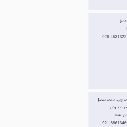
026-4531322
[وارد کننده, تولید کننده, عمده
هران
021-8861646