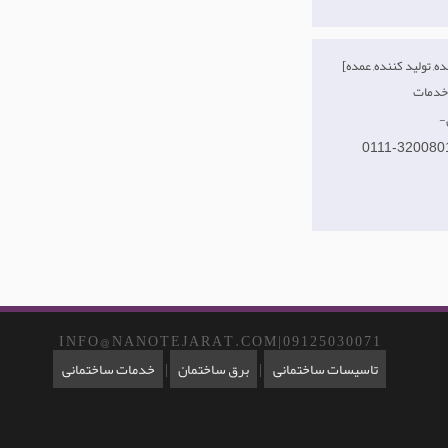
[صادر کننده, تولید کننده, عمده
0111-320080
I N F O @ N A N O T E J A R A T . C O M | 0 9 1 2 5 0 3 0 0 7 1
تاسیسات ساختمانی
|
برق ساختمان
|
خدمات ساختمانی