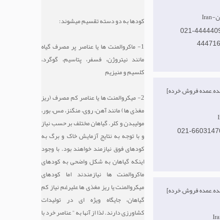
ان
کودها به دو دسته تقسیم میشوند:
021-444440
44471
1- ماکروالمنت ها یا عناصر پر مصرف گیاه
مانند نیتروژن، فسفر، پتاسیم، گوگرد،
کلسیم و منیزیم
[تولید کننده, عمده فروش, خرده
2- میکروالمنت ها یا عناصر کم مصرف (ریز
مغذی ها) مانند آهن، روی، منگنز، مس، بور،
مولیبدن و کلر. گیاهان مختلف بر حسب نیاز
021-6603147
و با توجه به نتایج آزمایش خاک و برگ به
کودهای فوق نیازمند خواهند بود. با وجود
اینکه گیاهان به شکل واضحی به کودهای
ماکروالمنت ها نیازمندند اما کودهای
میکروالمنت یا ریز مغذی ها علیرغم نیاز کم
[تولید کننده, عمده فروش, خرده
گیاهان، جایگاه ویژه ای در تولیدات
کشاورزی دارند. لذا از آنها به " عناصر خرد با