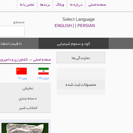
صفحه اصلی
درباره ما
وبلاگ
برندها
تماس با ما
Select Language
جستجو
| |
ENGLISH
PERSIAN
کود و سموم شیمیایی
$$ قیمت لحظه ا
نمایندگی ها
»»
صفحه اصلی
کشاورزی و دامپرور
ایران (15)
چین (1)
محصولات ثبت شده
نمایش
دسته بندی
انتخاب شهر