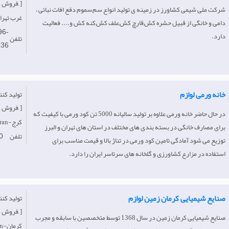
فروش, ]
شرکت ملی شیمی کشاورز در زمینه ی تولید انواع سم,سموم دفع افات نباتی ،
Iran-غرب‌ تهر
دامی و خانگی از قبیل حشره کش,قارچ کش,علف کش,کنه کش و.... فعالیت
96-
دارد.
تلفن
636
خانه ورمی لوازم
فروش, ]
در حال حاضر خانه ورمی علاوه بر تولید سالیانه 5000 تن کود ورمی با کیفیت که
Iran-کرج
برای مصارف خانگی در بسته بندی های مختلف در استان های تهران و البرز
تلفن
0
توزیع می شود آمادگی تامین کود ورمی در تناژ بالا و قیمت مناسب برای
استفاده در مزارع کشاورزی و گلخانه های سرتاسر ایران را دارد.
صنایع شیمیایی کرمان زمین لوازم
فروش, ]
صنايع شيميايی كرمان زمين در سال 1368 توسط متخصصين با سابقه و مجرب
Iran-کرمان