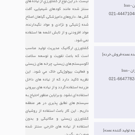
نیست .در اين نوع از كشاورزي از نهاده های
ان
سنتز شده مانند کودهای شیمیایی، آفت
021-4447104
کش ها ، داروهای دامپزشکی، گیاهان اصلاح
شده ژنتیکی و نژادی و مواد نگهدارنده،
مواد افزودنی و از تابش اشعه ها استفاده
نمی شود.
کشاورزی ارگانیک مدیریت تولید مناسب
[تولید کننده, عمده فروش, خرده
است که باعث تقویت و توسعه سلامت
اکوسیستم های زیستی، چرخه های زیستی
هران
و فعالیت بیولوژیکی خاک مي شود. این
نظریه تاکید دارد که از نهاده های داخل
021-6647782
مزرعه استفاده گردد و از نهاده های بیرونی
استفاده ای نشود. و برایاین منظور احتیاج به
سیستم های تطابق پذیری در هر منطقه
داریم . این کار باعث استفاده از روشهای
کشاورزی زیستی و مکانیکی و بدون
استفاده از نهاده های خارجی سنتز شده
[صادر کننده, تولید کننده, عمده
صورت می گیرد.