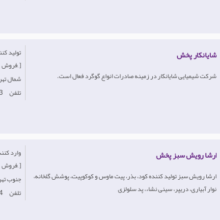
شایانکار پخش
فروش, ]
شرکت شیمیایی شایانکار در زمینه صادرات انواع گوگرد فعال است.
Iran-شمال‌ ت
تلفن
3
ارشا رویش سبز پخش
فروش, ]
ارشا رویش سبز تولید کننده کود، بذر، پیت ماوس و کوکوپیت، پوشش گلخانه،
Iran- جنوب‌ ت
نوار آبیاری، دریپر، سینی نشاء، پد سلولزی
تلفن
4