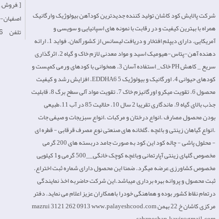
فروش, خرده فروش, ]
شرکت پالایش کود کاشان تولید کننده جدیدترین کودآهن بیولوژیک وارگانیک
Iran-اصفهان
همراه با بهترین کیفیت و در رقابت با نمونه های اسپانیایی و سویسی و
تلفن
6
آمریکایی. دارای دیپلم افتخار و دریافت لیسانس از کشورآلمان. فواید 1. ارائه
دهنده آهن-پتاس-هیومیک اسید و مواد معدنی لازم خاک و گیاه 2. اثرگذاری
سریع _ کاهش PH خاک_ استفاده آسان 3. همخوانی با کودهای ورمی کمپست و
کودهای حیوانی 4. اورگانیک و بیولوژیک EDDHA6 5. افزایش رشد و کیفیت
محصول 6. تقویت میکرو اورگانیزم خاک 7. تقویت مواد آلی سطح برگ 8. قابلیت
جذب بالای گیاه 9. ماندگاری تقریبا 2 سال 10. حلالیت 85 در آب 11.طبیعی
بودن محصول مصارف .انواع درختان و مرکبات .انواع سبزیجات و صیفی جات
.انواع گیاهان زینتی و باغچه .گلخانه های صنعتی نوع مصرف قرقابی - قطره ای
- محلول پاشی - چاله کود این کود به صورت جامد دربسته های 200 گرمی
مخصوص گلهای زینتی آپارتمانی وباغچه کوچک خانگی__500 گرمی و1 کیلویی
مخصوص کشاورزی عرضه میگرد. ضمنا این محصول دارای شماره ثبت اختراع.
ثبت محصول و پروانه بهره برداری میباشد.این شرکت حاضربه اخذ نمایندگی
درتمام نقاط کشور بوده و هماهنگی خودرا باهمکاران عزیز اعلام می نماید. دفتر
مرکزی کاشان خ 22 بهمن​ ​ ​​mazrui 3121 262 0913 www.palayeshcood.com
sabzposhan.kavir@gmail.com ​​