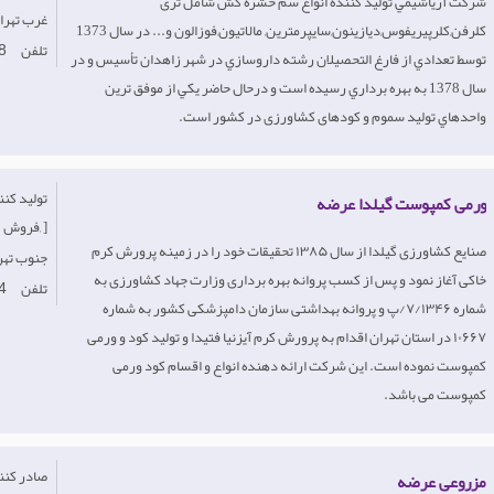
شركت آرياشيمي توليد كننده انواع سم حشره کش شامل تری
Iran-غرب‌ تهر
کلرفن,کلرپیریفوس,دیازینون,سایپرمترین, مالاتیون,فوزالون و... در سال 1373
تلفن
8
توسط تعدادي از فارغ التحصيلان رشته داروسازي در شهر زاهدان تأسیس و در
سال 1378 به بهره برداري رسيده است و درحال حاضر يكي از موفق ترین
واحدهاي تولید سموم و کودهای کشاورزی در کشور است.
ورمی کمپوست گیلدا عرضه
فروش, ]
صنایع کشاورزی گیلدا از سال ۱۳۸۵ تحقیقات خود را در زمینه پرورش کرم
Iran- جنوب‌ ت
خاکی آغاز نمود و پس از کسب پروانه بهره برداری وزارت جهاد کشاورزی به
تلفن
4
شماره ۷/۱۳۴۶/پ و پروانه بهداشتی سازمان دامپزشکی کشور به شماره
۱۰۶۶۷ در استان تهران اقدام به پرورش کرم آیزنیا فتیدا و تولید کود و ورمی
کمپوست نموده است. این شرکت ارائه دهنده انواع و اقسام کود ورمی
کمپوست می باشد.
مزروعی عرضه