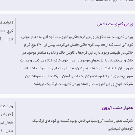
[تولید کننده, ]
ورمی کمپوست نادمی
Iran-کرج
ورمی‌ کمپوست متشکل از ورمی کرم خاکی و کمپوست کود آلی به معنای نوعی
تلفن
1
کود آلی است که از فعالیت کرم خاکی حاصل می‌گردد. بیش از ۲۷۰۰ نوع کرم
خاکی در طبیعت وجود دارد این کرم‌ها با کاوش خاک و تغذیه عناصر موجود در
خاک و آمیختن آن با آنزیم‌های موجود در بدن خود، خاک را تازه می‌کنند و قدرت
باروری آن را افزایش می‌دهند همچنین به دلیل جابجایی مداوم در خاک، با ایجاد
سوراخ‌های زیاد، راه نفوذاکسیژن به خاک را آسان می‌کنند.از محصولات این
شرکت انواع ورمی کمپوست از جمله ورمی کمپوست ارگانیک میباشد
همیار دشت آبرون
فروش, خرده فروش, ]
شرکت همیار دشت آبرونسهامی خاص تولید کننده ی کودهای ارگانیک،
Iran-شمال‌ ت
کودهای شیمیایی
تلفن
0