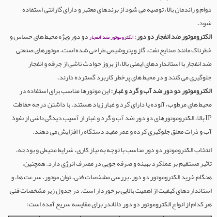
دوام و راندمان بالا، توصیه می شود از برندهای معتبر و دارای گارانتی استفاده
شود.
الکتروموتور ضد انفجار دو دور:
دو دور ویژه محیط های حساس و
الکتروموتور ضد انفجار
خطرناک مانند صنایع نفت، گاز و پتروشیمی طراحی شده است. موتورهای صنعتی
ضد انفجار با استانداردهای ایمنی بالا، از بروز حوادث ناشی از جرقه و انفجار
جلوگیری می کنند و در محیط های پرخطر کاربرد گسترده دارند.
الکتروموتور دو دور ضد آب و گرد و غبار:
این موتورها مناسب برای استفاده در
محیط های مرطوب، آلوده یا دارای گرد و غبار زیاد هستند. با داشتن درجه حفاظت
IP بالا، الکتروموتورهای دو دور ضد آب و گرد و غبار از آسیب دیدگی ناشی از نفوذ
آب و ذرات معلق جلوگیری کرده و عمر مفید دستگاه را افزایش می دهند.
انتخاب الکتروموتور دو دور مناسب با توجه به نیاز کاری، شرایط محیطی و بودجه،
تاثیر مستقیم بر عملکرد بهینه و صرفه جویی در مصرف انرژی دارد. همچنین،
هنگام خرید الکتروموتور دو دور، بررسی مشخصات فنی، توان موتور، سرعت ها، و
استانداردهای کیفیت از اهمیت بالایی برخوردار است. در جدول زیر مشخصات فنی
هر کدام از انواع الکتروموتور دو دور دالاندر برای مقایسه سریع آمده است: