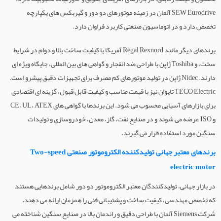
SEW Eurodrive آلمان در زمینه موتورهای دو دور و گیربکس های یکپارچه
تخصص دارد و در اتوماسیون صنعتی کاربرد فراوان دارد.
برندهای دیگر مانند Regal Rexnord آمریکا با کیفیت ساخت بالا و دوام در شرایط
سخت، و Toshiba ژاپن با طراحی ضد انفجار و گواهی های بین المللی، جایگاه ویژه ای
دارند. Nidec ژاپن در تولید موتورهای کم مصرف برای تجهیزات دقیق پیشرو است.
TECO Electric تایوان نیز با قیمت مناسب و کیفیت قابل قبول، گزینه ای اقتصادی
برای بازارهای آسیایی محسوب می شود. این برندها با گواهی های CE، UL، ATEX
و ISO عرضه می شوند و در صنایع نفت، گاز، معدن، خودروسازی و تولیدات
سنگین مورد استفاده قرار می گیرند.
برندهای معتبر جهانی تولیدکننده الکتروموتور صنعتی Two-speed
electric motor
در بازار جهانی، تولیدکنندگان معتبر الکتروموتور دو دور شامل برندهایی هستند
که تخصص مهندسی، کیفیت ساخت و پشتیبانی فنی را همزمان ارائه می دهند.
شرکت Siemens آلمان با طراحی دقیق و راندمان بالا در صنایع سنگین شناخته می