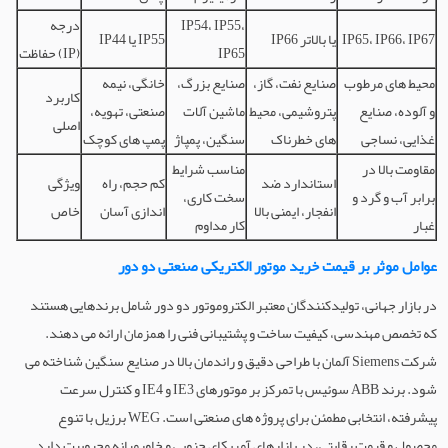
IP54، IP55،
درجه
IP65، IP66، IP67
IP66 یا بالاتر
IP44 یا IP55
IP65
حفاظت (IP)
محیط های مرطوب
صنایع نفت، گاز،
صنایع بزرگ،
خانگی، نیمه
کاربرد
و آلوده، صنایع
پتروشیمی، محیط
ماشین آلات
صنعتی، تهویه،
اصلی
غذایی، نساجی
های خطرناک
سنگین، پمپاژ
پمپ های کوچک
مقاومت بالا در
مناسب شرایط
استاندارد ضد
کم حجم، راه
ویژگی
برابر آب و گرد و
سخت کاری،
انفجار، ایمنی بالا
اندازی آسان
خاص
غبار
کار مداوم
عوامل موثر بر قیمت خرید موتور الکتریکی صنعتی دو دور
در بازار جهانی، تولیدکنندگان معتبر الکتروموتور دو دور شامل برندهایی هستند
که تخصص مهندسی، کیفیت ساخت و پشتیبانی فنی را همزمان ارائه می دهند.
شرکت Siemens آلمان با طراحی دقیق و راندمان بالا در صنایع سنگین شناخته می
شود. برند ABB سوئیس با تمرکز بر موتورهای IE3 و IE4 و کنترل سرعت
پیشرفته، انتخابی مطمئن برای پروژه های صنعتی است. WEG برزیل با تنوع
محصول و قیمت رقابتی، در بازارهای آمریکای جنوبی و خاورمیانه محبوبیت دارد.