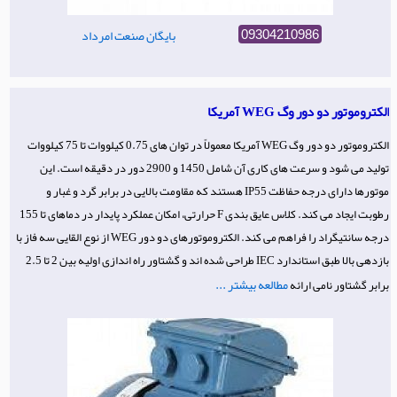
بایگان صنعت امرداد
09304210986
الکتروموتور دو دور وگ WEG آمریکا
الکتروموتور دو دور وگ WEG آمریکا معمولاً در توان های 0.75 کیلووات تا 75 کیلووات
تولید می شود و سرعت های کاری آن شامل 1450 و 2900 دور در دقیقه است. این
موتورها دارای درجه حفاظت IP55 هستند که مقاومت بالایی در برابر گرد و غبار و
رطوبت ایجاد می کند. کلاس عایق بندی F حرارتی، امکان عملکرد پایدار در دماهای تا 155
درجه سانتیگراد را فراهم می کند. الکتروموتورهای دو دور WEG از نوع القایی سه فاز با
بازدهی بالا طبق استاندارد IEC طراحی شده اند و گشتاور راه اندازی اولیه بین 2 تا 2.5
مطالعه بیشتر ...
برابر گشتاور نامی ارائه