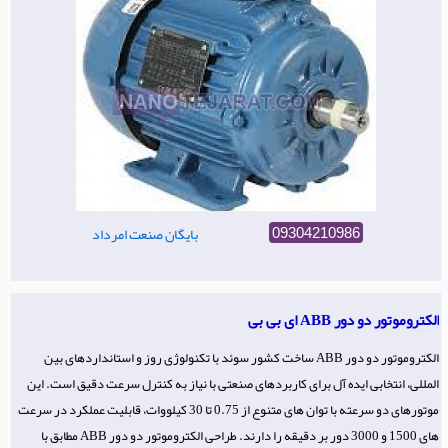
بایگان صنعت امرداد
09304210986
الکتروموتور دو دور ABB ای بی بی
الکتروموتور دو دور ABB ساخت کشور سوئد با تکنولوژی روز و استانداردهای بین
المللی، انتخابی ایده آل برای کاربردهای صنعتی با نیاز به کنترل سرعت دقیق است. این
موتورهای دو سرعته با توان های متنوع از 0.75 تا 30 کیلووات، قابلیت عملکرد در سرعت
های 1500 و 3000 دور بر دقیقه را دارند. طراحی الکتروموتور دو دور ABB مطابق با