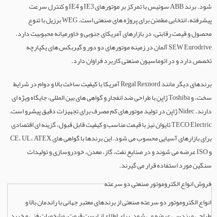
شود. برند ABB سوئیس با تمرکز بر موتورهای IE3 و IE4 و کنترل سرعت
پیشرفته، انتخابی مطمئن برای پروژه های صنعتی است. WEG برزیل با تنوع
محصول و قیمت رقابتی، در بازارهای آمریکای جنوبی و خاورمیانه محبوبیت دارد.
SEW Eurodrive آلمان در زمینه موتورهای دو دور و گیربکس های یکپارچه
تخصص دارد و در اتوماسیون صنعتی کاربرد فراوان دارد.
برندهای دیگر مانند Regal Rexnord آمریکا با کیفیت ساخت بالا و دوام در شرایط
سخت، و Toshiba ژاپن با طراحی ضد انفجار و گواهی های بین المللی، جایگاه ویژه ای
دارند. Nidec ژاپن در تولید موتورهای کم مصرف برای تجهیزات دقیق پیشرو است.
TECO Electric تایوان نیز با قیمت مناسب و کیفیت قابل قبول، گزینه ای اقتصادی
برای بازارهای آسیایی محسوب می شود. این برندها با گواهی های CE، UL، ATEX
و ISO عرضه می شوند و در صنایع نفت، گاز، معدن، خودروسازی و تولیدات
سنگین مورد استفاده قرار می گیرند.
فروش انواع الکتروموتور صنعتی دو سرعته
انواع الکتروموتور دو سرعته صنعتی از برندهای معتبر جهانی با راندمان بالا و
طراحی مهندسی عرضه می شود. برای اطلاع از لیست قیمت، مشخصات فنی و خرید