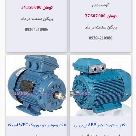
آلومینیومی
14,358,000 تومان
37,607,000 تومان
بایگان صنعت امرداد
بایگان صنعت امرداد
09304210986
09304210986
الکتروموتور دو دور ABB ای بی بی
الکتروموتور دو دور وگ WEG آمریکا
فلنجی چدنی ساخت آلمان
پایه ای