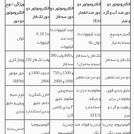
الکتروموتور دو
الکتروموتور دو
ویژگی / نوع
الکتروموتور دو
الکتروموتور دو
دور ضد آب و گرد
دور ضد انفجار
الکتروموتور
دور سه فاز
دور تک فاز
و غبار
(Ex)
دو دور
چند کیلووات تا
گستره وسیع
چند کیلووات تا
0.18 تا 3
چند صد
توان
بسته به نیاز
توان بالا
کیلووات
کیلووات
تک فاز یا سه فاز
380 یا 400 ولت
تک فاز یا سه فاز
220 ولت تک فاز
ولتاژ کاری
(بسته به مدل)
سه فاز
750 و 1500 یا
حدود 1400 و
دور موتور
دو سرعت متغیر
دو سرعت متغیر
1000 و 2000
2800
(RPM)
عایق بندی قوی،
مقاوم به حرارت
سیم پیچی
خازن کمکی یا
نوع سیم
مقاوم در برابر
و جرقه،
مقاوم، عایق
دائم، عایق
پیچی و عایق
رطوبت و گرد و
استاندارد
بندی کلاس F
بندی استاندارد
بندی
غبار
ATEX
یا H
آلومینیوم، چدن یا
چدن یا فولاد ضد
چدن یا
آلومینیوم یا
جنس بدنه
فولاد ضد زنگ
زنگ
آلومینیوم
چدن