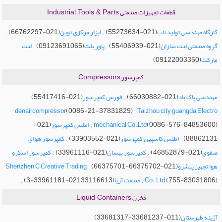
قطعات تجهیزات صنعتی
Industrial Tools & Parts
ماشین آلات قالیشویی
(021-66762297) ,
(021-55273634) ,
کارگاه مهندسی تولید ناب
ابزار مرکزی نوین
(09123691065) ,
(021-55406939) ,
گروه صنعتی لنت سازان
پاور بلت
لنت
(09122003350) ,
مارکت
کمپرسور
Compressors
(021-55417416) ,
(021-66030882) ,
مهندسی پاک باد
فورس کمپرسور
(0086-21-37831829) ,
denaircompressor
Taizhou city guangda Electro
(021-
(0086-576-84853600) ,
mechanical Co.,Ltd
اطلس کمپرسور
(021-33903552) ,
88862131) ,
اطلس کاسپین کمپرسور
کمپرسور هوای
(021-33961116) ,
(021-46852879) ,
صفوی
کمپرسور بهسان
کمپرسور اسکرو
(021-66375702-66375701) ,
هوا تجهیز پیشرو
Shenzhen C Creative Trading
(02133116613-33961181-3) ,
(755-83031806) ,
Co., Ltd
صنعت آریا
مخزن
Liquid Containers
(011-33681237-33681317) ,
آژینه طبرستان