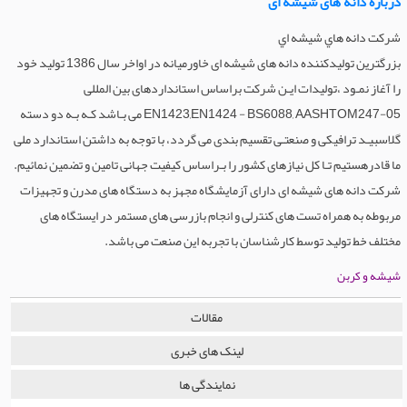
درباره دانه های شیشه ای
شرکت دانه هاي شيشه اي
بزرگترین تولیدکننده دانه های شیشه ای خاورمیانه در اواخر سال 1386 تولید خود
را آغاز نمـود ،تولیدات ایـن شرکت براساس استانداردهای بین المللی
EN1423,EN1424 - BS6088, AASHTOM247-05 می بـاشد کـه بـه دو دسته
گلاسبیـد ترافیکی و صنعتـی تقسیم بندی می گردد، با توجه به داشتن استاندارد ملی
ما قادرهستیم تـا کل نیازهای کشور را بـراساس کیفیت جهانی تامین و تضمین نمائیم.
شرکت دانه های شیشه ای دارای آزمایشگاه مجهز به دستگاه های مدرن و تجهیزات
مربوطه به همراه تست های کنترلی و انجام بازرسی های مستمر در ایستگاه های
مختلف خط تولید توسط کارشناسان با تجربه این صنعت می باشد.
شیشه و کربن
مقالات
لینک های خبری
نمایندگی ها