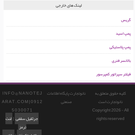
لینک های خارجی
گریس
پمپ اسید
پمپ پلاستیکی
بالانسر فنری
فیلتر سپراتور کمپرسور
کلیه حقوق متعلق به
نانوتجارت پایگاه اطلاعات
I N F O @ N A N O T E J
نانوتجارت است
صنعتی
A R A T . C O M | 0 9 1 2
5 0 3 0 0 7 1
Copyright 2026 - All
rights reserved
جرثقیل سقفی
|
لنت
ترمز