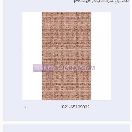
آلات، انواع شیرالات، آینه و کابینت pvc
Iran
021-65199092