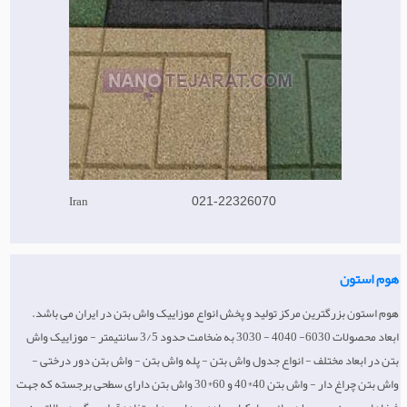
ماشین آلات قالیشویی
Iran
021-22326070
هوم استون
هوم استون بزرگترین مرکز تولید و پخش انواع موزاییک واش بتن در ایران می باشد.
ابعاد محصولات 6030- 4040 - 3030 به ضخامت حدود 3/5 سانتیمتر - موزاییک واش
بتن در ابعاد مختلف - انواع جدول واش بتن - پله واش بتن - واش بتن دور درختی -
واش بتن چراغ دار - واش بتن 40*40 و 60*30 واش بتن دارای سطحی برجسته که جهت