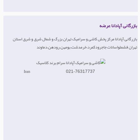
بازرگانی آپادانا عرضه
بازرگانی آپادانا مرکز پخش کاشی و سرامیک تهران بزرگ و شمال شرق و شرق استان
تهران فشملواسانات جاجرودکمرد،خرمدشت،بومهن،رودهن،دماوند
Iran
021-76317737