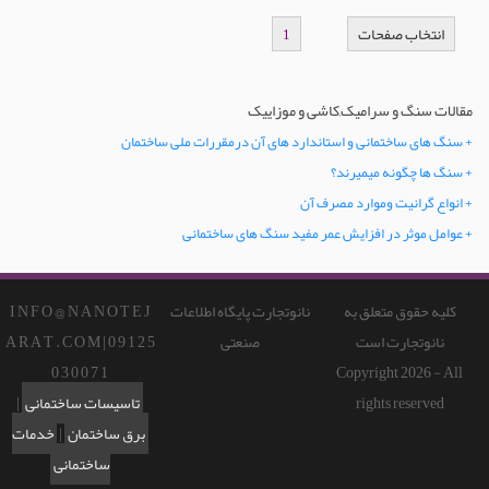
انتخاب صفحات
1
مقالات سنگ و سرامیک,کاشی و موزاییک
+ سنگ های ساختمانی و استاندارد های آن درمقررات ملی ساختمان
+ سنگ ها چگونه میمیرند؟
+ انواع گرانیت وموارد مصرف آن
+ عوامل موثر در افزایش عمر مفید سنگ های ساختمانی
کلیه حقوق متعلق به
نانوتجارت پایگاه اطلاعات
I N F O @ N A N O T E J
نانوتجارت است
صنعتی
A R A T . C O M | 0 9 1 2 5
0 3 0 0 7 1
Copyright 2026 - All
rights reserved
تاسیسات ساختمانی
|
برق ساختمان
|
خدمات
ساختمانی