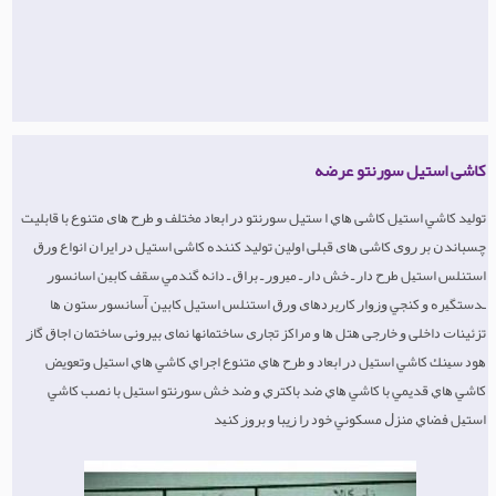
کاشی استیل سورنتو عرضه
ﺗﻮﻟﻴﺪ ﻛﺎﺷﻲ ﺍﺳﺘﻴﻞ ﮐﺎﺷﯽ ﻫﺎﻱ ﺍ ﺳﺘﯿﻞ ﺳﻮﺭﻧﺘﻮ ﺩﺭ ﺍﺑﻌﺎﺩ ﻣﺨﺘﻠﻒ ﻭ ﻃﺮﺡ ﻫﺎﯼ ﻣﺘﻨﻮﻉ ﺑﺎ ﻗﺎﺑﻠﯿﺖ
ﭼﺴﺒﺎﻧﺪﻥ ﺑﺮ ﺭﻭﯼ ﮐﺎﺷﯽ ﻫﺎﯼ ﻗﺒﻠﯽ ﺍﻭﻟﯿﻦ ﺗﻮﻟﯿﺪ ﮐﻨﻨﺪﻩ ﮐﺎﺷﯽ ﺍﺳﺘﯿﻞ ﺩﺭ ﺍﯾﺮﺍﻥ ﺍﻧﻮﺍﻉ ﻭﺭﻕ
ﺍﺳﺘﻨﻠﺲ ﺍﺳﺘﻴﻞ ﻃﺮﺡ ﺩﺍﺭ ـ ﺧﺶ ﺩﺍﺭ ـ ﻣﻴﺮﻭﺭ ـ ﺑﺮﺍﻕ ـ ﺩﺍﻧﻪ ﮔﻨﺪﻣﻲ ﺳﻘﻒ ﻛﺎﺑﻴﻦ ﺍﺳﺎﻧﺴﻮﺭ
ـﺪﺳﺘﮕﻴﺮﻩ ﻭ ﻛﻨﺠﻲ ﻭﺯﻭﺍﺭ ﮐﺎﺭﺑﺮﺩﻫﺎﯼ ﻭﺭﻕ ﺍﺳﺘﻨﻠﺲ ﺍﺳﺘﯿﻞ ﮐﺎﺑﯿﻦ ﺁﺳﺎﻧﺴﻮﺭ ﺳﺘﻮﻥ ﻫﺎ
ﺗﺰﺋﯿﻨﺎﺕ ﺩﺍﺧﻠﯽ ﻭ ﺧﺎﺭﺟﯽ ﻫﺘﻞ ﻫﺎ ﻭ ﻣﺮﺍﮐﺰ ﺗﺠﺎﺭﯼ ﺳﺎﺧﺘﻤﺎﻧﻬﺎ ﻧﻤﺎﯼ ﺑﯿﺮﻭﻧﯽ ﺳﺎﺧﺘﻤﺎﻥ ﺍﺟﺎﻕ ﮔﺎﺯ
ﻫﻮﺩ ﺳﻴﻨﻚ ﻛﺎﺷﻲ ﺍﺳﺘﻴﻞ ﺩﺭ ﺍﺑﻌﺎﺩ ﻭ ﻃﺮﺡ ﻫﺎﻱ ﻣﺘﻨﻮﻉ ﺍﺟﺮﺍﻱ ﻛﺎﺷﻲ ﻫﺎﻱ ﺍﺳﺘﻴﻞ ﻭﺗﻌﻮﻳﺾ
ﻛﺎﺷﻲ ﻫﺎﻱ ﻗﺪﻳﻤﻲ ﺑﺎ ﻛﺎﺷﻲ ﻫﺎﻱ ﺿﺪ ﺑﺎﻛﺘﺮﻱ ﻭ ﺿﺪ ﺧﺶ ﺳﻮﺭﻧﺘﻮ ﺍﺳﺘﻴﻞ ﺑﺎ ﻧﺼﺐ ﻛﺎﺷﻲ
ﺍﺳﺘﻴﻞ ﻓﻀﺎﻱ ﻣﻨﺰﻝ ﻣﺴﻜﻮﻧﻲ ﺧﻮﺩ ﺭﺍ ﺯﻳﺒﺎ ﻭ ﺑﺮﻭﺯ ﻛﻨﻴﺪ