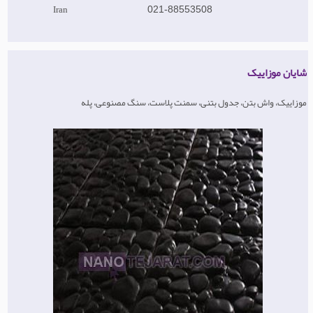
Iran
021-88553508
شایان موزاییک
موزاییک، واش بتن، جدول بتنی، سمنت پلاست، سنگ مصنوعی، پله