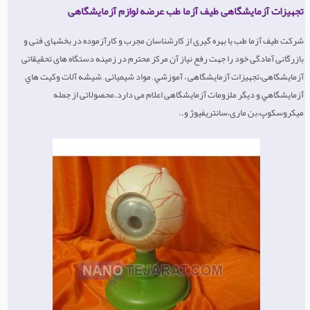
تجهیزات آزمایشگاهی طیف آزما طب عرضه لوازم آزمایشگاهی
شركت طیف آزما طب با بهره گيری از كارشناسان مجرب و كارآزموده در بخشهای فنی و
بازرگانی آمادگی خود را جهت رفع نياز آن مركز محترم در زمينه دستگاه های تحقيقاتی
آزمايشگاهی،تجهیزات آزمایشگاهی ، آموزشي , مواد شيميائی , شيشه آلات وكيت هاي
آزمايشگاهي و ديگر ملزومات آزمايشگاهی اعلام می دارد.محصولاتی از جمله
میکروسکوپ،بن ماری،سانتریفیوژ و..