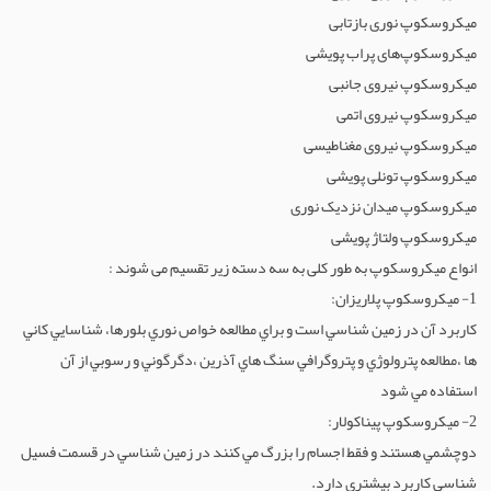
سرویس و تعمیرات ابزار آلات صنعتی
هواکش، فن و جت
میکروسکوپ نوری بازتابی
خدمات و تجهیزات کفاشی و بافندگی
شیرآلات ساختمانی
ظروف آشپزخانه
بلبرینگ
ماشین آلات راه و ساختمان
موبایل
قالب ریخته گری
رنگ
خدمات مرتبط
پارکت و کفپوش
میکروسکوپ‌های پراب پویشی
ابزارآلات ساختمانی
شیرآلات صنعتی
لوله و اتصالات ساختمانی
تجهیزات اداری
ماشین آلات صنایع غذایی
فراوری فلزات
گازهای صنعتی
لوله،شیرآلات،اتصالات
سقف کاذب
میکروسکوپ نیروی جانبی
میکروسکوپ نیروی اتمی
آب و فاضلاب
مصالح ساختمانی
ماشین آلات فرآوری فلزات
تجهیزات و ماشین آلات معدن
لاستیک و پلاستیک
محصولات نفت و پترو شیمی
دکوراسیون داخلی
میکروسکوپ نیروی مغناطیسی
گیربکس
میکروسکوپ تونلی پویشی
ابزار و ماشین آلات ساختمانی
ماشین آلات فلزکاری
سرامیک و کامپوزیت
لوازم آزمایشگاه شیمی
مخزن و تانکر
غرفه سازی
میکروسکوپ میدان نزدیک نوری
عایق
ماشین آلات لاستیک و پلاستیک
ماشین آلات شیمیایی
مبلمان و پارتیشن
میکروسکوپ ولتاژ پویشی
انواع ميكروسكوپ به طور کلی به سه دسته زیر تقسیم می شوند :
ماشین آلات مرتبط با عمران
مشتقات نفتی
محوطه سازی
1- ميكروسكوپ پلاريزان:
كاربرد آن در زمين شناسي است و براي مطالعه خواص نوري بلورها، شناسايي كاني
ماشین آلات معدن
نانو مواد
نورپردازی
ها ،مطالعه پترولوژي و پتروگرافي سنگ هاي آذرين ،دگرگوني و رسوبي از آن
ماشین آلات و تجهیزات کشاورزی
استفاده مي شود
2- ميكروسكوپ پيناكولار:
ماشین آلات - سایر
دوچشمي هستند و فقط اجسام را بزرگ مي كنند در زمين شناسي در قسمت فسيل
ماشین آلات بافندگی
شناسي كاربرد بيشتري دارد.