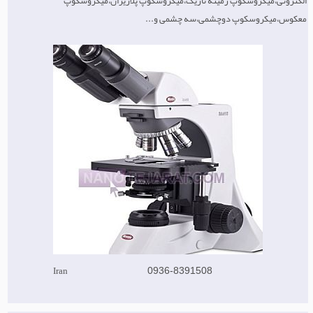
الکترونی،میکروسکوپ زمینه تاریک،میکروسکوپ پلاریزان،میکروسکوپ
معکوس،میکروسکوپ دوچشمی،سه چشمی و...
Iran
0936-8391508