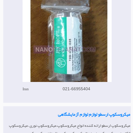
Iran
021-66955404
میکروسکوپ ارسطو لوازم لوازم آزمایشگاهی
میکروسکوپ ارسطو ارائه کننده انواع میکروسکوپ،میکروسکوپ نوری ،میکروسکوپ