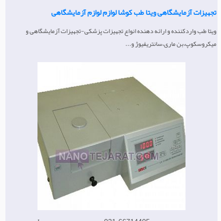
تجهیزات آزمایشگاهی ویتا طب کوشا لوازم لوازم آزمایشگاهی
ویتا طب واردکننده و ارائه دهنده انواع تجهیزات پزشکی-تجهیزات آزمایشگاهی و
میکروسکوپ،بن ماری،سانتریفیوژ و...