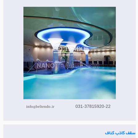
info@beltendo.ir
031-37815920-22
سقف کاذب کناف