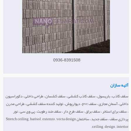
0936-8391508
آتیه سازان
سقف کاذب ، باریسول ، سقف کاذب کششی ، سقف کشسان ، طراحی داخلی ، دکوراسیون
داخلی ، آسمان مجازی ، سقف pvc ، دیوارپوش ، تولید کننده سقف کششی ، طراحی مدرن
، سقف برای استخر ، سقف براق ، سقف طرح دار ، سقف ضد رطوبت ، پی وی سی ، نور
پردازی سقف ، سقف جدید ، ساختمان Stretch ceiling , barisol , extenzo , vecta design
, ceiling , design , interior