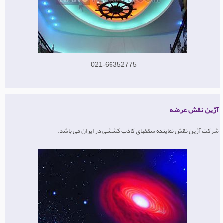
021-66352775
آژین نقش عرضه
شرکت آژین نقش نماینده سقفهای کاذب کششی در ایران می باشد.