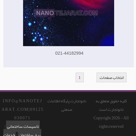
021-44182994
انتخاب صفحات
1
کلیه حقوق متعلق به
نانوتجارت پایگاه اطلاعات
I N F O @ N A N O T E J
نانوتجارت است
صنعتی
A R A T . C O M | 0 9 1 2 5
0 3 0 0 7 1
Copyright 2026 - All
rights reserved
تاسیسات ساختمانی
|
برق ساختمان
|
خدمات