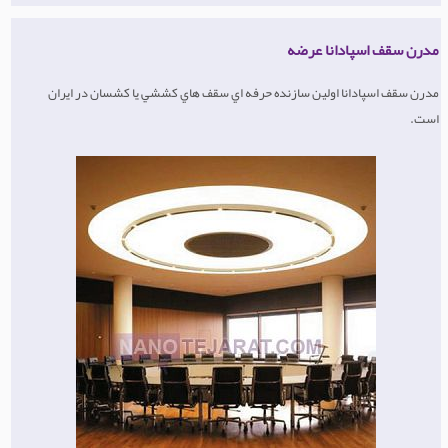
مدرن سقف اسپادانا عرضه
مدرن سقف اسپادانا اولين سازنده حرفه اي سقف هاي كششي یا کشسان در ايران
است.