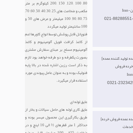
80, 100 ,120, 150 ,200 کیلوگرم بر متر
ان
مکعب و ضخامت های 25 ,30 ,40, 50, 60, 70,
75 ,80 ,90, 100 میلیمتر و عرض های 50 و
021-88288551
100 سانتیمتر تولید میگردد
فنوپانل قابل پوشش توسط انواع کاورها اعم
از کاغذ کرافت فویل آلومینیوم و کاغذ
آلومینیوم مسلح بر مبنای سفارش مشتری
بصورت یکطرفه و دو طرفه خواهد بود لازم
[صادر کننده, تولید کننده, عمده
به ذکر است رزین اشاره شده در بالا پایه
فنولیک بوده و به عنوان عامل پیوندی مورد
استفاده قرار میگیرد.
0321-232342
عایق لوله ای
عایق کاری لوله های حامل سیالات و بخار از
طریق بکارگیری این محصول میسر بوده و
[تولید کننده, عمده فروش, خرده
حداکثر 1 متر قطرهای ½ الی 16 اینچ و در
ضخامت 25الی 100 میلیمتر قابل عرضه