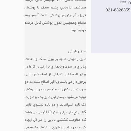
ان
میباشد. ایزوپایپ پشم سنگ با پوشش
021-8828855
فویل آلومینیوم پوشش کاغذ آلومینیوم
مسلح وهمچنین بدون پوشش قابل عرضه
خواهد بود.
عایق رطوبتی
عایق رطوبتی علاوه بر وزن سبک و انعطاف
پذیری در سرما و پایداری حرارتی در گرما در
برابر انبساط و انقباض از استحکام بالایی
برخوردار می باشد وبا قیر اصلاح شده به دو
صورت با روکش آلومینیوم و بدون روکش
تولید می شود. بستر این عایق به دو صورت
تک لایه اسپانباند و دو لایه تیشوی فایبر
گلاس نخ دار و پلی استر 110گرمی می باشد
که مقاومت کششی بالایی را در آن ایجاد
کرده و در برابر لرزشهای ساختمان مقاوم می