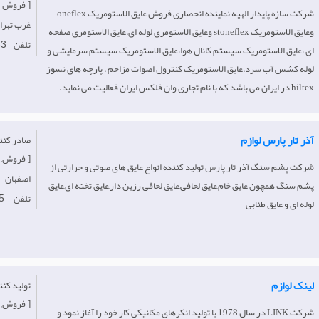
فروش, ]
شرکت سازه پایدار الهیه نماینده انحصاری فروش عایق الاستومریک oneflex
Iran-غرب‌ تهر
وعایق الاستومریک stoneflex وعایق الاستومری لوله ای،عایق الاستومری صفحه
تلفن
-3
ای ،عایق الاستومریک سیستم کانال هوا،عایق الاستومریک سیستم سرمایشی و
لوله کشس آب سرد،عایق الاستومریک کنترول اصوات مزاحم ، پارچه های نسوز
hiltex در ایران می باشد که با نام تجاری وان فلکس ایران فعالیت می نماید.
آذر تار پارس لوازم
فروش, خرده فروش, ]
شرکت پشم سنگ آذر تار پارس تولید کننده انواع عایق های صوتی و حرارتی از
Iran-اصفهان
پشم سنگ همچون عایق خام,عایق لحافی,عایق لحافی رزین دار,عایق تخته ای,عایق
تلفن
5
لوله ای و عایق طنابی
لینک لوازم
فروش, خدمات, ]
شرکت LINK در سال 1978 با تولید انکرهای مکانیکی کار خود را آغاز نمود و