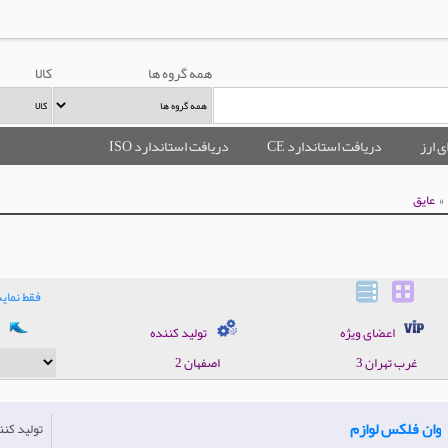
همه گروه ها
کالا
ی ارز
دریافت استاندارد CE
دریافت استاندارد ISO
عایق
فقط نما
اعضای ویژه
تولید کننده
صادر ک
غرب‌ تهران 3
اصفهان 2
وان فلکس لوازم