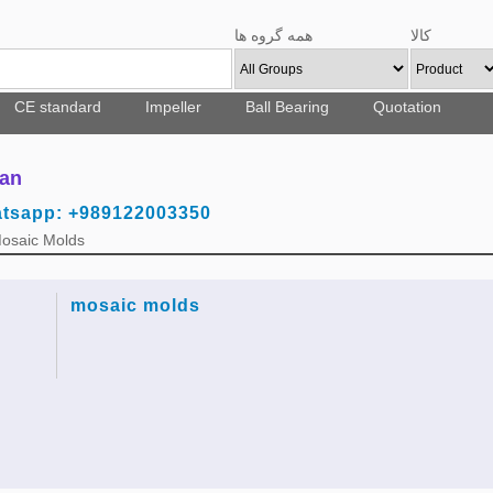
همه گروه ها
کالا
CE standard
Impeller
Ball Bearing
Quotation
ran
atsapp: +989122003350
Mosaic Molds
mosaic molds