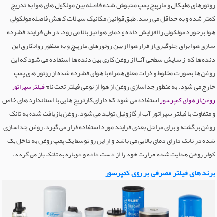
روتورهای هلیکال و مارپیچ پمپ محبوش شده فاصله بین مولکول های هوا به تدریج
سرویس و تعمیرات ابزار آلات صنعتی
هواکش، فن و جت
خدمات و تجهیزات کفاشی و بافندگی
شیرآلات ساختمانی
ظروف آشپزخانه
بلبرینگ
ماشین آلات راه و ساختمان
موبایل
قالب ریخته گری
رنگ
خدمات مرتبط
پارکت و کفپوش
کمتر شده و به حداقل می رسد. طبق قوانین مکانیک سیالات کاهش فاصله مولکولی
ابزارآلات ساختمانی
شیرآلات صنعتی
هوا برخورد مولکولی را افزایش داده و دمای هوا نیز بالا می رود. در طی فرایند فشرده
لوله و اتصالات ساختمانی
تجهیزات اداری
ماشین آلات صنایع غذایی
فراوری فلزات
گازهای صنعتی
لوله،شیرآلات،اتصالات
سقف کاذب
سازی هوا برای جلوگیری از فرار هوا از بین روتورهای مارپیچ و به منظور روانکاری این
آب و فاضلاب
مصالح ساختمانی
ماشین آلات فرآوری فلزات
تجهیزات و ماشین آلات معدن
لاستیک و پلاستیک
محصولات نفت و پترو شیمی
دکوراسیون داخلی
دنده ها که از سایش سطحی آنها از روغن کاری بین دنده ها استفاده می شود که این
روغن ها بصورت مخلوط و ذرات معلق همراه با هوای فشرده شده از روتور های پمپ
گیربکس
ابزار و ماشین آلات ساختمانی
ماشین آلات فلزکاری
سرامیک و کامپوزیت
لوازم آزمایشگاه شیمی
مخزن و تانکر
غرفه سازی
خارج می شود. به منظور جداسازی روغن از هوا از نوعی فیلتر تحت نام
فیلتر سپراتور
استفاده می شود که دارای کارتریج هایی با استاندارد های خاص
عایق
روغن از هوای کمپرسور
ماشین آلات لاستیک و پلاستیک
ماشین آلات شیمیایی
مبلمان و پارتیشن
و متفاوت با فیلتر سپراتور آب از گازوئیل تولید می شود. روغن بازیافت شده به تانک
ماشین آلات مرتبط با عمران
مشتقات نفتی
محوطه سازی
روغن برگشته و برای مراحل بعدی فرایند مورد استفاده قرار می گیرد. روغن جداسازی
شده در تانک دارای دمای بالایی می باشد و از این رو توسط یک پمپ روغن به داخل یک
ماشین آلات معدن
نانو مواد
نورپردازی
کولر روغن هدایت شده حرارت خود را از دست داده و دوباره به تانک باز می گردد.
ماشین آلات و تجهیزات کشاورزی
برند های فیلتر مصرفی بر روی کمپرسور
ماشین آلات - سایر
ماشین آلات بافندگی