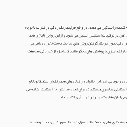
لایه اکسید شفاف محافظتی خود ترمیم کننده را تشکیل می دهد. در واقع فرایند زنگ زدگی در فلزات با توجه
 آهن در ترکیبات استنلس استیل می شود و از این رو این آلیاژ را ضد
ر خوردگی بدون در نظر گرفتن روش های ساخت دست نخورده باقی می
ا رنگ آمیزی یا پوشش های دیگر مانند گالوانیزه از خوردگی محافظت
 ریز ساختار اصلی است. آستنیت یک محلول جامد از آهن و کربن است که در دمای بحرانی 723 درجه سانتی گراد به وجود می آید. این خانواده از فولادهای ضد زنگ از استحکام بالا و
از فولاد ضد زنگ آستنیتی است که حداقل 16٪ کروم و 6٪ نیکل دارد. تثبیت کننده های آستنیتی عناصری هستند که برای ایجاد ساختار ریز آستنیت اضافه می
توان مقاومت در برابر خوردگی را تغییر داد.
جوشکاری هایی با دقت بالا و عمق نفوذ بالا صورت می پذیرد و هم به