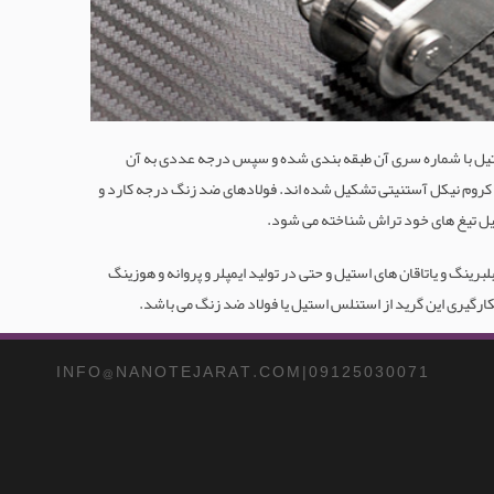
ستیل با شماره سری آن طبقه بندی شده و سپس درجه عددی به آن
 600 و 2000 است. رایج ترین درجه ها نوع 304 و 316 هستند که از آلیاژهای آستنیتی کروم نیکل آستنیتی تشکیل شده اند. فولادهای ضد زنگ درجه کارد و
بلبرینگ و یاتاقان های استیل و حتی در تولید ایمپلر و پروانه و هوزینگ
کارگیری این گرید از استنلس استیل یا فولاد ضد زنگ می باشد.
I N F O @ N A N O T E J A R A T . C O M | 0 9 1 2 5 0 3 0 0 7 1