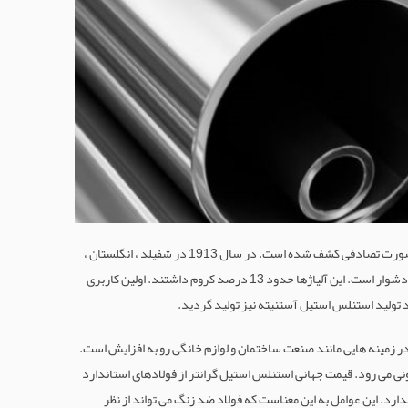
استنلس استیل در واقع یک عنصر نیست بلکه یک آلیاژ از عنصر آهن در خانواده فلزات ضد زنگ می باشد. مانند بسیاری از اکتشافات دیگر استنلس استیل نیز بصورت تصادفی کشف شده است. در سال 1913 در شفیلد ، انگلستان ،
هری برلی در حال بررسی توسعه آلیاژهای فولادی جدید برای استفاده در بشکه های تفنگ بود. او متوجه شد که برخی از نمونه هایش زنگ نمی زنند و حکاکی آنها دشوار است. این آلیاژها حدود 13 درصد کروم داشتند. اولین کاربری
 تولید استنلس استیل آستنیته نیز تولید گردید.
یل) در حدود 5 درصد در سال در حال افزایش است. مصرف سالانه در حال حاضر بیش از 20 میلیون تن است و در زمینه هایی مانند صنعت ساختمان و لوازم خانگی رو به افزایش است.
نی می رود. قیمت جهانی استنلس استیل گرانتر از فولادهای استاندارد
دارد. این عوامل به این معناست که فولاد ضد زنگ می تواند از نظر