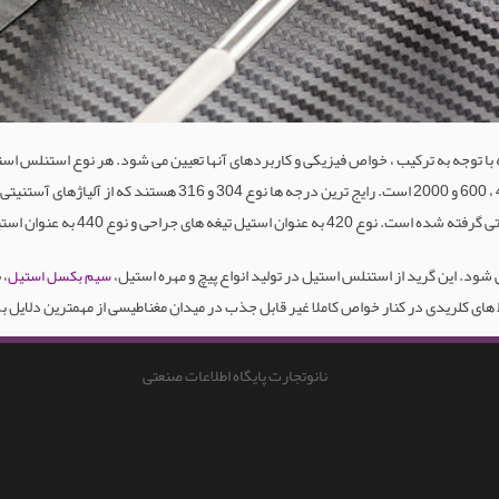
ا توجه به ترکیب ، خواص فیزیکی و کاربردهای آنها تعیین می شود. هر نوع استنلس ا
اختصاص داده می شود. محبوب ترین شماره های سری 200 ، 300 ، 400 ،
، 
سیم بکسل استیل
 های کلریدی در کنار خواص کاملا غیر قابل جذب در میدان مغناطیسی از مهمترین دلایل ب
نانوتجارت پایگاه اطلاعات صنعتی