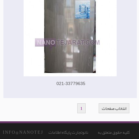
021-33779635
انتخاب صفحات
1
کلیه حقوق متعلق به
نانوتجارت پایگاه اطلاعات
I N F O @ N A N O T E J