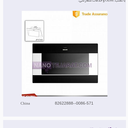
با نصب، ODM و خدمات سفارشی.
China
0086-571--82622888