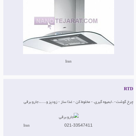
Iran
RTD
چرخ گوشت- ، ابمیوه گیری، - مخلوط کن - غذا ساز - زودپز و.....، جارو برقی
Iran
021-33547411