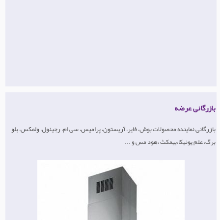
بازرگانی عرضه
بازرگانی نماینده محصولات بوش، فایر، آریستون، پرامیس، سی ام، رجینول، ولمکس، بلو
برگ، علم یونیکا،بیمکث ،هود مس و ...