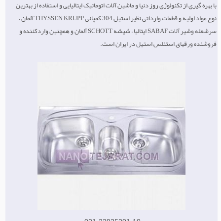
با بهره گیری از تکنولوژی روز دنیا و ماشین آلات اتوماتیک ایتالیایی و استفاده از بهترین
نوع مواد اولیه و قطعات وارداتی نظیر استیل 304 کمپانی THYSSEN KRUPP آلمان ،
سرشعله وشیر آلات SABAF ایتالیا ، شیشه SCHOTT آلمان و همچنین واردکننده و
فروشنده ورقهای استنلس استیل در ایران است.