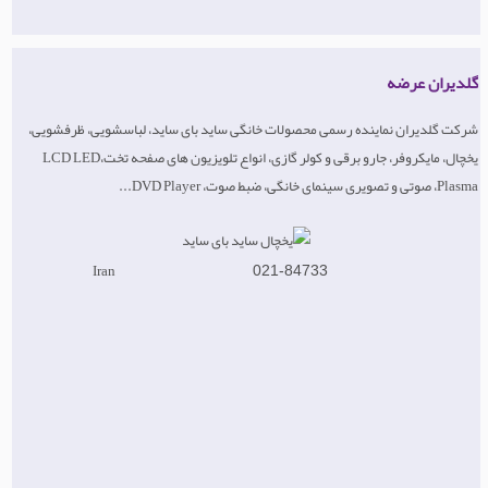
گلدیران عرضه
شرکت گلدیران نماینده رسمی محصولات خانگی ساید بای ساید، لباسشویی، ظرفشویی،
یخچال، مایکروفر، جارو برقی و کولر گازی، انواع تلویزیون های صفحه تختLCD LED،
Plasma، صوتی و تصویری سینمای خانگی، ضبط صوت، DVD Player...
Iran
021-84733