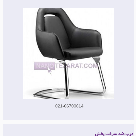
021-66700614
درب ضد سرقت پخش