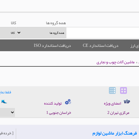
همه گروه ها
کالا
ی ارز
دریافت استاندارد CE
دریافت استاندارد ISO
»
ماشین آلات چوب و نجاری
فقط نم
اعضای ویژه
تولید کننده
مرکزی تهران 2
خراسان جنوبی 1
فرهنگ ابزار ماشین لوازم
[خرده فروش, ]