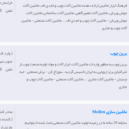
Iran-خراسان
فرهنگ ابزار ماشین ارائه دهنده ماشین آلات چوب و ام دی اف، ماشین آلات
تلفن
3
جوش وبرش، ماشین آلات تعمیرگاهی، ماشین آلات ساختمانی ماشین آلات
جوش وبرش - ماشین آلات چوب و ام دی اف ... ماشین آلات صنعتی - ماشین
آلات چوب و نجاری
برین چوب
[وارد کننده, عمده فروش, خدمات, ]
Iran- جنوب‌ ت
برین چوب,به منظور واردات ماشین آلات، ابزار آلات و مواد اولیه صنعت چوب از
تلفن
9
شرکتهای برتر اروپایی به ایران تاسیس گردید. سوراخ کن - برش صنعتی - لبه
چسبان - ماشین آلات نجاری ... ماشین آلات صنعتی - ماشین آلات چوب و
نجاری
ماشین سازی Mollen
کننده, عمده فروش, ]
سابقه 30 ساله ما در زمینه تولید ماشین آلات صنعتی باعث شده تا بتوانیم
Iran-مازندران