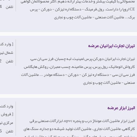
محصولاتی با کیفیت بیشتر و خدمات بهتر ارائه دهیم .اکثر محصولاتمان گواهی
تلفن
4
CE اروپا را داراست. رول فرمینگ - دستگاه اره تیزکن - دورکن - پرس
برک... ماشین آلات صنعتی - ماشین آلات چوب و نجاری
[وارد کننده, تولید کننده, ]
تیران تجارت ایرانیان عرضه
Iran-شمال‌ ت
تیران تجارت ایرانیان ,دورکن،پرس لمینیت، لبه چسبان، فرز سی ان سی،
تلفن
2
کارواش اتوماتیک، رول پرس، پرس ملامینه، چسب ممبران، روکش هایگلاس
فرز سی ان سی - دستگاه اره تیز کن - دورکن - دستگاه مولدر ... ماشین آلات
صنعتی - ماشین آلات چوب و نجاری
البرز ابزار عرضه
فروش, ]
البرز ابزار ماشین آلات مونتاژ درب و پنجره upvc، ابزارآلات صنعتی برقی
Iran-مرکزی 
کارگاهی، ماشین آلات نجاری ، ماشین آلات تولید شیشه دو جداره، سنگ های
تلفن
5
سنباده ، کمپرسور ، دریل های مگنتی ، سنگبری -سوراخ کن - ماشینهای لبه