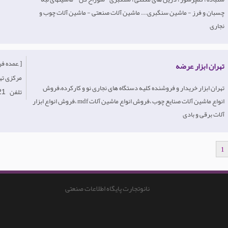
چسبان و فرز - ماشین سنگبری... ماشین آلات صنعتی - ماشین آلات چوب و
نجاری
[عمده فروش, خرده فروش, ]
تهران ابزار عرضه
-مرکزی ته
تهران ابزار خریدار و فروشنده کلیه دستگاه های نجاری نو و کارکرده،فروش
تلفن
21
انواع ماشین آلات صنایع چوب ،فروش انواع ماشین آلات mdf ،فروش انواع ابزار
آلات برقی و بادی
1
نانوتجارت پایگاه اطلاعات صنعتی