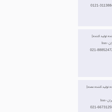
0121-311388
هران
021-8885247
[وارد کننده, تولید کننده, عمده
تهران
021-6673125