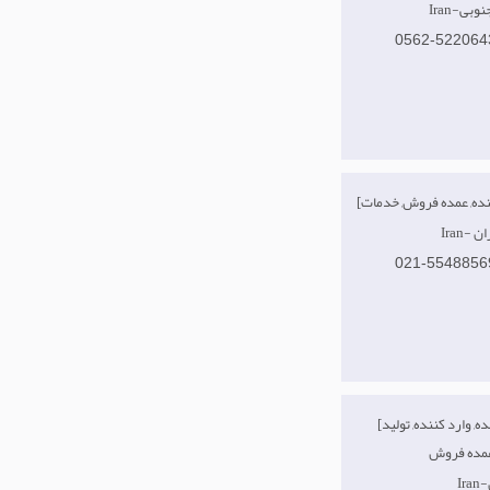
 جنوبی
0562-522064
هران
021-5548856
[صادر کننده, وارد کننده, تولید