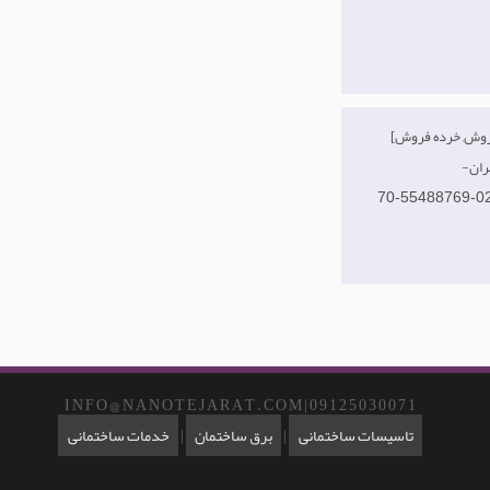
ران
70-55488769-0
I N F O @ N A N O T E J A R A T . C O M | 0 9 1 2 5 0 3 0 0 7 1
تاسیسات ساختمانی
|
برق ساختمان
|
خدمات ساختمانی