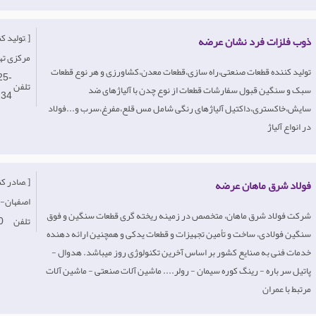
[تولید کننده, عمده فروش, خدمات, ]
ذوب فلزات فرد نشان عرضه
-مرکزی ته
تولید کننده قطعات صنعتی،راه سازی،قطعات معدن،کشاورزی و هر نوع قطعات
25-
تلفن
سبک و سنگین قبول سفارشات قطعات از نوع چدن با آلیاژهای ضد
234
سایش،خاکستری،داکتیل آلیاژهای رنگی شامل مس قلع،مفرغ،سرب و...فولاد
در انواع آلیاژ
[صادر کننده, تولید کننده, ]
فولاد شرق ماهان عرضه
-اصفهان
شرکت فولاد شرق ماهان، متخصص در زمینه ریخته گری قطعات سنگین و فوق
تلفن
0
سنگین فولادی، ساخت و تأمین تجهیزات و قطعات یدکی و همچنین ارائه دهنده
خدمات فنی به صنایع کشور بر اساس آخرین تکنولوژی روز میباشد. هدوال -
پاتیل سر باره - رینگ کوره سیمان - رولر.... ماشین آلات صنعتی - ماشین آلات
مرتبط با عمران