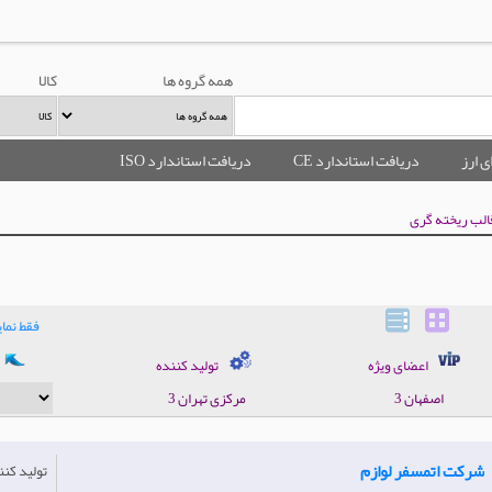
همه گروه ها
کالا
ی ارز
دریافت استاندارد CE
دریافت استاندارد ISO
الب ریخته گری
فقط نم
اعضای ویژه
تولید کننده
اصفهان 3
مرکزی تهران 3
شرکت اتمسفر لوازم