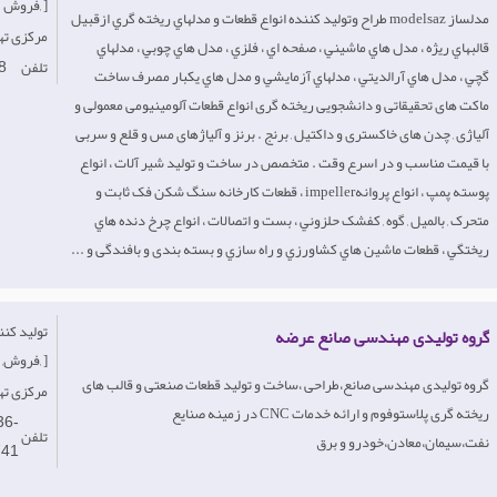
فروش, ]
مدلساز modelsaz طراح وتوليد کننده انواع قطعات و مدلهاي ريخته گري ازقبيل
Iran-مرکزی 
قالبهاي ريژه ، مدل هاي ماشيني ، صفحه اي ، فلزي ، مدل هاي چوبي ، مدلهاي
تلفن
8
گچي ، مدل هاي آرالديتي ، مدلهاي آزمايشي و مدل هاي يکبار مصرف ساخت
ماکت های تحقیقاتی و دانشجویی ریخته گری انواع قطعات آلومینیومی معمولی و
آلیاژی , چدن های خاکستری و داکتیل , برنج . برنز و آلیاژهای مس و قلع و سربی
با قیمت مناسب و در اسرع وقت . متخصص در ساخت و توليد شير آلات ، انواع
پوسته پمپ ، انواع پروانهimpeller ، قطعات کارخانه سنگ شکن فک ثابت و
متحرک , بالمیل , گوه , کفشک حلزوني ، بست و اتصالات ، انواع چرخ دنده هاي
ريختگي ، قطعات ماشين هاي كشاورزي و راه سازي و بسته بندی و بافندگی و ...
گروه تولیدی مهندسی صانع عرضه
فروش, خدمات, ]
گروه تولیدی مهندسی صانع،طراحی ،ساخت و تولید قطعات صنعتی و قالب های
-مرکزی ته
ریخته گری پلاستوفوم و ارائه خدمات CNC در زمینه صنایع
36-
تلفن
نفت،سیمان،معادن،خودرو و برق
741