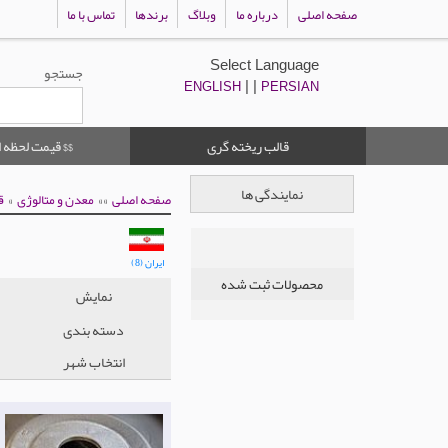
صفحه اصلی
درباره ما
وبلاگ
برندها
تماس با ما
Select Language
جستجو
| |
ENGLISH
PERSIAN
قالب ریخته گری
$$ قیمت لحظه ا
نمایندگی ها
»
»»
صفحه اصلی
معدن و متالوژی
ق
ایران (8)
محصولات ثبت شده
نمایش
دسته بندی
انتخاب شهر