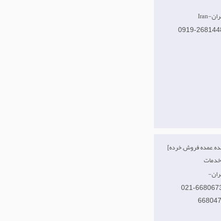
تهران
0919-268144
[تولید کننده, عمده فروش, خرده
ران
021-668067
66804