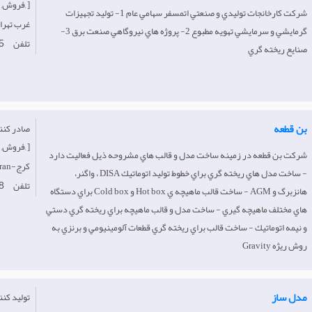
فروش, خدمات, ]
شركت كارخانجات توليدي و صنعتي اتمسفر سهامي عام 1- توليد تجهيزات
Iran-غرب‌ تهر
گرمايشي و سرمايشي تهويه مطبوع 2- پروژه هاي نيروگاهي صنعت برق 3-
تلفن
5
صنايع ريخته گري
بن قطعه
فروش, خرده فروش, ]
شرکت بن قطعه در زمينه ساخت مدل و قالب هاي مشروحه ذيل فعاليت دارد
Iran-کرج
- ساخت مدل هاي ريخته گري براي خطوط توليد اتوماتيك DISA ، واگنر،
تلفن
8
هانزبرگ و AGM - ساخت قالب ماهيچه ي Hot box و Cold box براي دستگاه
هاي مختلف ماهيچه گيري - ساخت مدل و قالب ماهيچه براي ريخته گري دستي
و نيمه اتوماتيك - ساخت قالب براي ريخته گري قطعات آلومينيومي و برنزي به
روش ريژه Gravity
مدل ساز