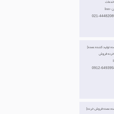
ان
021-4448208
[صادر کننده, تولید کننده, عمده
0912-649395
[تولید کننده, عمده فروش, خرده