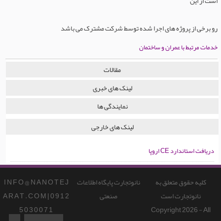
است از این
رو برخی از پروژه های اجرا شده توسط شرکت مشترک می باشد
خدمات مرتبط با عمران و ساختمان
مقالات
لینک های خبری
نمایندگی ها
لینک های خارجی
دریافت استاندارد CE اروپا
کلیه حقوق متعلق به
نانوتجارت پایگاه اطلاعات
I N F O @ N A N O T E J
نانوتجارت است
صنعتی
A R A T . C O M | 0 9 1 2
5 0 3 0 0 7 1
Copyright 2026 - All