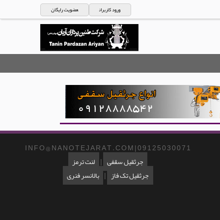
ورود کاربران
عضویت رایگان
I N F O @ N A N O T E J A R A T . C O M | 0 9 1 2 5 0 3 0 0 7 1
جرثقیل سقفی
|
لنت ترمز
جرثقیل تک فاز
|
بالانسر فنری