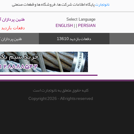
پایگاه اطلاعات شرکت ها، فروشگاه ها و قطعات صنعتی
نانوتجارت
طنین پردازان آ
Select Language
ENGLISH
| |
PERSIAN
دفعات بازدید : 3610
دفعات بازدید
طنین پردازان آ
13610
کلیه حقوق متعلق به نانوتجارت است
Copyright 2026 - All rights reserved