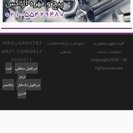
کلیه حقوق متعلق به
نانوتجارت پایگاه اطلاعات
I N F O @ N A N O T E J
نانوتجارت است
صنعتی
A R A T . C O M | 0 9 1 2
5 0 3 0 0 7 1
Copyright 2026 - All
rights reserved
جرثقیل سقفی
|
لنت
ترمز
جرثقیل تک فاز
|
بالانسر
فنری