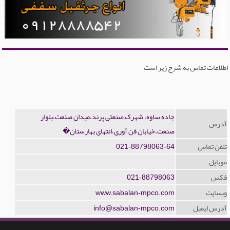
اطلاعات تماس به شرح زیر است
جاده ساوه، شهرک صنعتی پرند،میدان صنعت،بلوار
آدرس
صنعت،خیابان فن آوری،انتهای بهارستان�
تلفن تماس
021-88798063-64
موبایل
فکس
021-88798063
وبسایت
www.sabalan-mpco.com
آدرس ایمیل
info@sabalan-mpco.com