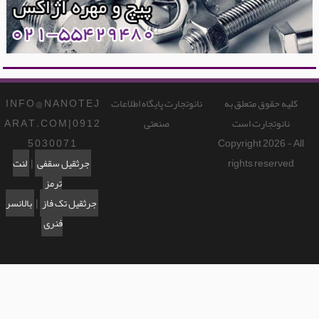
کلیه حقوق متعلق به
نانوتجارت پایگاه اطلاعات
I N F O @ N A N O T E J
نانوتجارت است
صنعتی
A R A T . C O M | 0 9 1 2
5 0 3 0 0 7 1
Copyright 2026 - All
rights reserved
جرثقیل سقفی
|
لنت
ترمز
جرثقیل تک فاز
|
بالانسر
فنری