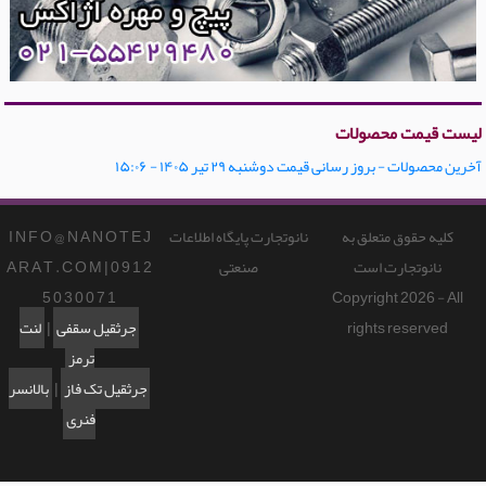
لیست قیمت محصولات
آخرین محصولات - بروز رسانی قیمت دوشنبه ۲۹ تیر ۱۴۰۵ - ۱۵:۰۶
کلیه حقوق متعلق به
نانوتجارت پایگاه اطلاعات
I N F O @ N A N O T E J
نانوتجارت است
صنعتی
A R A T . C O M | 0 9 1 2
5 0 3 0 0 7 1
Copyright 2026 - All
rights reserved
جرثقیل سقفی
|
لنت
ترمز
جرثقیل تک فاز
|
بالانسر
فنری