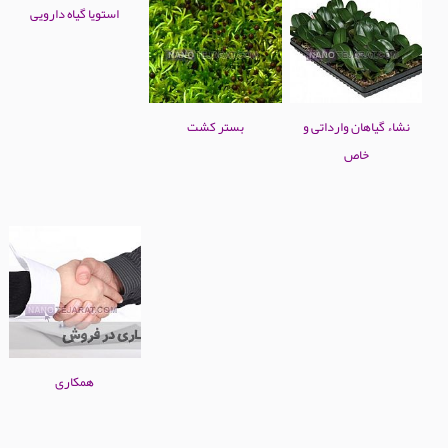
استویا گیاه دارویی
نشاء گیاهان وارداتی و
بستر کشت
خاص
همکاری