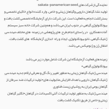
نمایندگی ازشرکت های sakata-panamerican seed
تولید نشاءگیاهان دارویی وگیاهان زینتی و خاص. وارد کننده انواع خاکهای تخصصی و
بسترکشت انجام به فعالیت است .این شرکت دارای آزمایشگاه تخصصی کشت بافت و
بیوتکنولوژی گیاهی در جنوب ایران می باشد و همچنین شرکت خانه سبز سیستم
آماده همکاری¬ در راستای انجام طرح¬های پژوهشی در زمینه ¬های مختلف مهندسی
ژنتیک گیاهی، نانو بیوتکنولوژی، ایجاد و راه¬ اندازی آزمایشگاه¬ های کشت بافت،
انتقال ژن و ژنومیکس می باشد.
زمینه های فعالیت آزمایشگاه این شرکت شامل موارد زیر می باشد
بیوتکنولوژی گیاهی •
مهندسی ژنتیک گیاهان زینتی به منظور تغییر رنگ گل و معرفی ارقام جدید مهندسی
ژنتیک گیاهان دارویی با هدف افزایش متابولیت های• تولید ترکیبات ضد سرطان از
گیاهان بومی ایران به روشهای زیست فناوری
مهندسی ژنتیک به منظور تولید ترکیبات آنتی اکسیدانت در گیاهان •تکثیر گیاهان
زینتی و خاص از طریق تکنیک کشت بافت