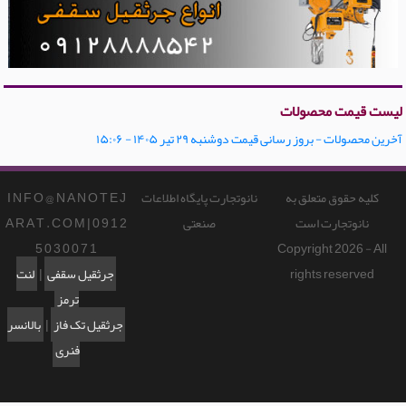
لیست قیمت محصولات
آخرین محصولات - بروز رسانی قیمت دوشنبه ۲۹ تیر ۱۴۰۵ - ۱۵:۰۶
کلیه حقوق متعلق به
نانوتجارت پایگاه اطلاعات
I N F O @ N A N O T E J
نانوتجارت است
صنعتی
A R A T . C O M | 0 9 1 2
5 0 3 0 0 7 1
Copyright 2026 - All
rights reserved
جرثقیل سقفی
|
لنت
ترمز
جرثقیل تک فاز
|
بالانسر
فنری