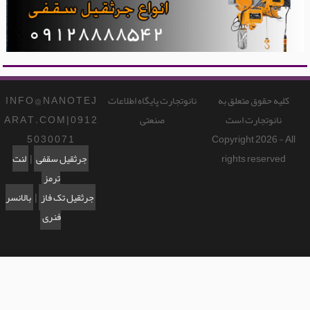
کلیه حقوق متعلق به
نانوتجارت پایگاه اطلاعات
I N F O @ N A N O T E J
نانوتجارت است
صنعتی
A R A T . C O M | 0 9 1 2
5 0 3 0 0 7 1
Copyright 2026 - All
rights reserved
جرثقیل سقفی
|
لنت
ترمز
جرثقیل تک فاز
|
بالانسر
فنری