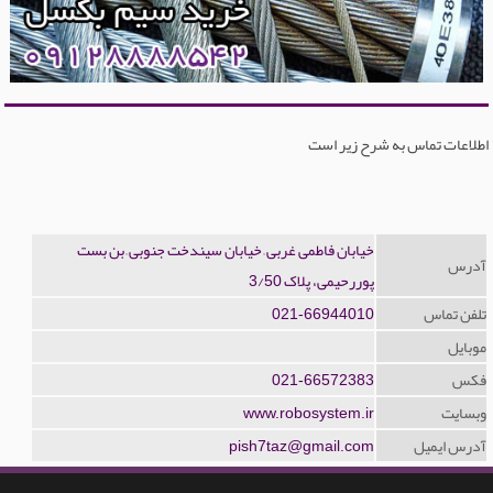
اطلاعات تماس به شرح زیر است
خیابان فاطمی غربی ٰ خیابان سیندخت جنوبی ٰ بن بست
آدرس
پوررحیمی، پلاک 3/50
تلفن تماس
021-66944010
موبایل
فکس
021-66572383
وبسایت
www.robosystem.ir
آدرس ایمیل
pish7taz@gmail.com