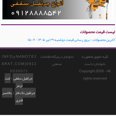
لیست قیمت محصولات
آخرین محصولات - بروز رسانی قیمت دوشنبه ۲۹ تیر ۱۴۰۵ - ۱۵:۰۶
کلیه حقوق متعلق به
نانوتجارت پایگاه اطلاعات
I N F O @ N A N O T E J
نانوتجارت است
صنعتی
A R A T . C O M | 0 9 1 2
5 0 3 0 0 7 1
Copyright 2026 - All
rights reserved
جرثقیل سقفی
|
لنت
ترمز
جرثقیل تک فاز
|
بالانسر
فنری