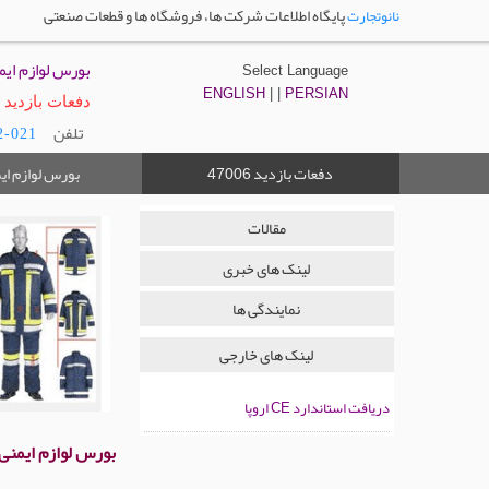
پایگاه اطلاعات شرکت ها، فروشگاه ها و قطعات صنعتی
نانوتجارت
بورس لوازم ایم
Select Language
ENGLISH
| |
PERSIAN
دفعات بازدید : 7006
تلفن
021-66738692
دفعات بازدید
بورس لوازم ای
47006
مقالات
لینک های خبری
نمایندگی ها
لینک های خارجی
دریافت استاندارد CE اروپا
بورس لوازم ایمنی