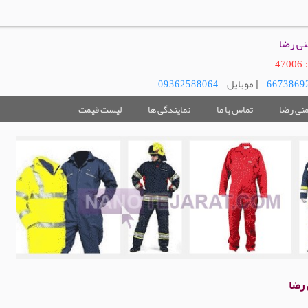
نی رضا
4
| موبایل
09362588064
منی رضا
تماس با ما
نمایندگی ها
لیست قیمت
 رضا