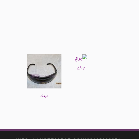
چراغ
عینک