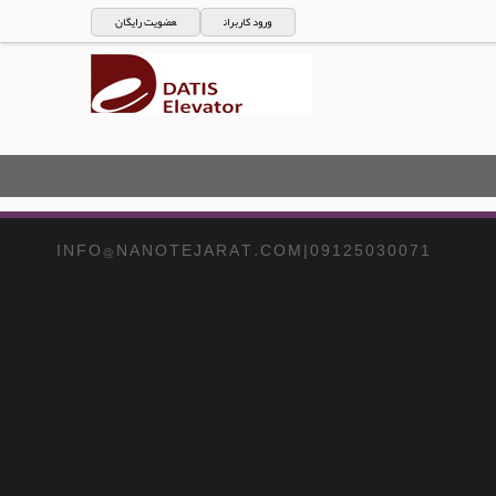
ورود کاربران
عضویت رایگان
I N F O @ N A N O T E J A R A T . C O M | 0 9 1 2 5 0 3 0 0 7 1