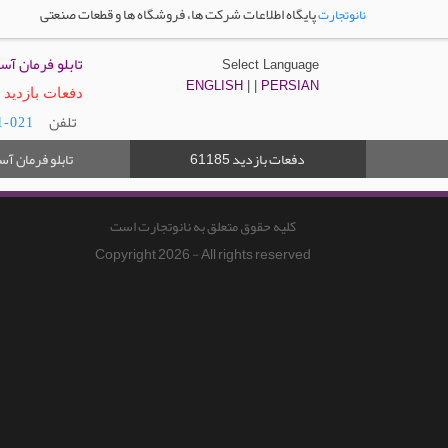
پایگاه اطلاعات شرکت ها، فروشگاه ها و قطعات صنعتی
نانوتجارت
تابلو فرمان آ
Select Language
ENGLISH
| |
PERSIAN
دفعات بازدید : 1185
تلفن
021-88337571
دفعات بازدید
تابلو فرمان آ
61185
کلیه حقوق متعلق به نانوتجارت است
Copyright 2026 - All rights reserved