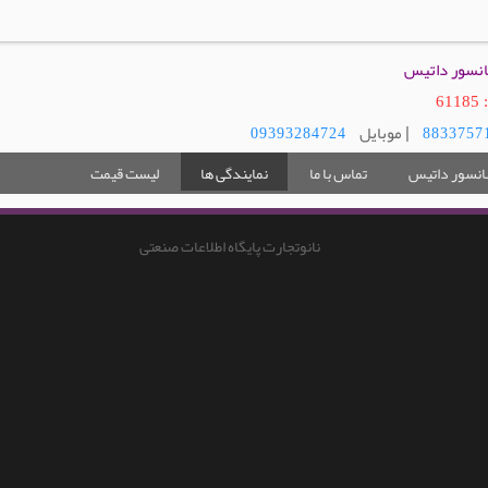
سانسور داتیس
6
| موبایل
09393284724
سانسور داتیس
تماس با ما
نمایندگی ها
لیست قیمت
نانوتجارت پایگاه اطلاعات صنعتی