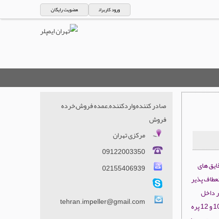
ورود کاربران
عضویت رایگان
صادر کننده,واردکننده,,عمده فروش,خرده
فروش
مرکزی تهران
09122003350
قایق های
02155406939
نعطاف پذیر
در داخل
tehran.impeller@gmail.com
هوزینگ پمپ داشته باشد. ایمپلر های دریایی اغلب بصورت 3 پره، 5 چره، 6 پره، 8 پره، 10 و 12 پره