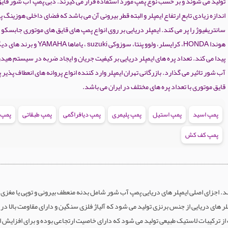
تولید می شوند و بر خسب نوع پمپ مورد استفاده قرار می گیرند. دبی پمپ آب شور قایق
اندازه زیادی تابع ارتفاع ایمپلر و البته قطر بیرونی آن می باشد که فضای داخلی هوزینگ 
هوندا HONDA، کرایسلر، ولوو پنتا، سوزوکی suzuki ، یام
پیدا می کند. تعداد پره های ایمپلر دریایی بر کیفیت جریان و ایجاد ضربه در سیستم ه
آب شور تاثیر می گذارد. بازرگانی تهران ایمپلر وارد کننده انواع پروانه های انعطاف پذیر
قایق موتوری با تعداد پره های مختلف در ایران می باشد.
پمپ اسید
پمپ استیل
پمپ پلیمری
پمپ دیافراگمی
پمپ طبقاتی
پمپ 
پمپ کف کش
جزای اصلی ایمپلر های دریایی پمپ آب شور شامل بدنه منعطف بیرونی و توپی یا مغزی ف
ای دریایی از جنس برنزی تولید می شود که آلیاژ فلزی سنگین و دارای مقاومت بالا در ب
 از ترکیبات لاستیک طبیعی تولید می شود که دارای خاصیت ارتجاعی بوده و برای افزایش ا