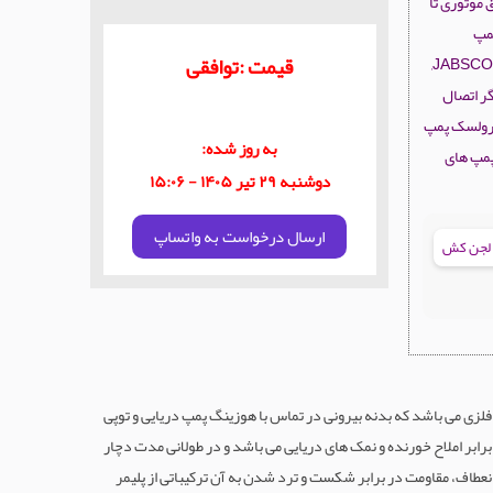
 موتوری تا
پمپ
قیمت :توافقی
سانتریفیوژ را پر می کند. ایمپلر دریایی بر روی انواع پمپ های قایق های موتوری جابسکو JABSCO,
اها YAMAHA و برند های دیگر اتصال
یدرولسک پمپ
به روز شده:
 پمپ های
دوشنبه ۲۹ تیر ۱۴۰۵ - ۱۵:۰۶
ارسال درخواست به واتساپ
لجن کش
لزی می باشد که بدنه بیرونی در تماس با هوزینگ پمپ دریایی و توپی
رابر املاح خورنده و نمک های دریایی می باشد و در طولانی مدت دچار
نعطاف، مقاومت در برابر شکست و ترد شدن به آن ترکیباتی از پلیمر