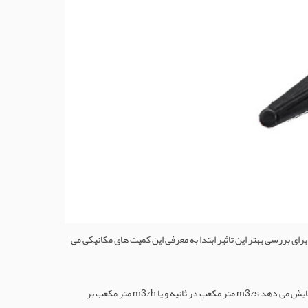
آب شور تاثیر می گذارد. برای بررسی بهتر این تاثیر ابتدا به معرفی این کمیت های مکانیکی می
در واقع حجمی از سیال می باشد که در واحد زمان توسط الکتروپمپ جابجا می شود. دیمانسیون دبی که در معادلات مکانیک سیالات با Q نمایش می دهد m3/s متر مکعب در ثانیه و یا m3/h متر مکعب بر