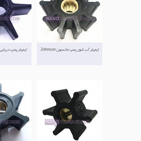
ایمپلر آب شور پمپ جانسون Johnson
ایمپلر پمپ دریایی توها