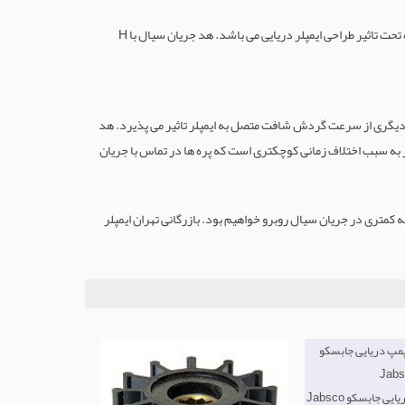
در واقع حداکثر ارتفاعی است که الکتروپمپ قابلیت انتقال سیال به آن ارتفاع را دارد و از مهمترین مشخصات مکانیکی پمپ ها محسوب شده تحت تاثیر طراحی ایمپلر دریایی می باشد. هد جریان سیال با H
ی و دیگری از سرعت گردش شافت متصل به ایمپلر تاثیر می پذیرد. هد
امر به سبب اختلاف زمانی کوچکتری است که پره ها در تماس با جریان
ز تاثیر می گذارد. هر چه تعداد پره ها بالاتر رود جریانی آرام تر با Turbulence یا اغتشاش کمتر و ضربه کمتری در جریان سیال روبرو خواهیم بود. بازرگانی تهران ایمپلر