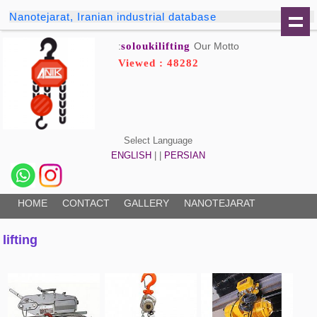
Nanotejarat, Iranian industrial database
soloukilifting
Our Motto:
Viewed : 48282
Select Language
ENGLISH
| |
PERSIAN
HOME
CONTACT
GALLERY
NANOTEJARAT
lifting