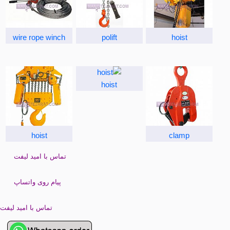
wire rope winch
polift
hoist
hoist
hoist
clamp
تماس با امید لیفت
پیام روی واتساپ
تماس با امید لیفت